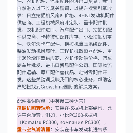
件、农机配件、汽车配件的进出口贸易。我们
自然融入以下长尾关键词，以提升搜索引擎收
尼桑
依维柯
录：日立挖掘机风扇叶价格、4HK1发动机配件
供应商、工程机械风扇叶定制、重卡配件批
发、农机配件进口、汽车配件出口、挖掘机配
件供应商、卡特彼勒配件库存、小松挖掘机零
件、沃尔沃卡车配件、拖拉机液压系统配件、
柴油发动机风扇叶、工程机械散热器配件、重
卡涡轮增压器供应商、农机传动轴价格、汽车
刹车片批发、进出口贸易配件公司、国际物流
配件运输、原厂配件替代品、定制零配件开
发。这些关键词反映我们的核心业务，帮助客
户轻松找到Growshine国际的解决方案。
配件名词解释（中英俄三种语言）
挖掘机回转轴承
：安装在挖掘机上部结构，允
许平台旋转。例如，小松PC300挖掘机
（Komatsu PC300, Компания PC300）。
重卡空气滤清器
：安装在卡车发动机进气系