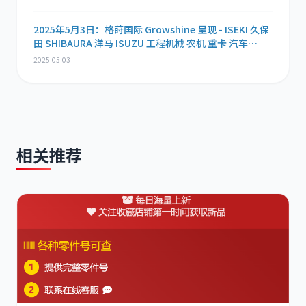
2025年5月3日：格莳国际 Growshine 呈现 - ISEKI 久保
田 SHIBAURA 洋马 ISUZU 工程机械 农机 重卡 汽车
RHF3 涡轮增压器及配件 海量现货供应
2025.05.03
相关推荐