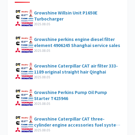
Growshine Willsin Unit P1650E
Turbocharger
2025.08.05
Growshine perkins engine diesel filter
element 4906245 Shanghai service sales
2025.08.05
Growshine Caterpillar CAT air filter 333-
1189 original straight hair Qinghai
2025.08.05
Growshine Perkins Pump Oil Pump
Starter T425946
2025.08.05
Growshine Caterpillar CAT three-
cylinder engine accessories fuel system
inquiry
2025.08.05