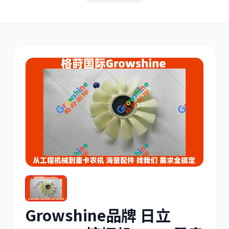
其他
小松
沃尔沃
康明斯
日立
久保田
Growshine品牌 日立