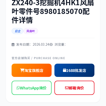
ZX240-3挖掘机4HK1风扇
三菱
博世
叶零件号8980185070配
件详情
日立
风扇叶
洋马
住友
发布日期：2026.03.24
浏览量：
官方店铺购买 / PURCHASE ONLINE
淘宝旗舰店
1688批发店
神钢
日野
WhatsApp询价
邮箱询价
现代
帕金斯