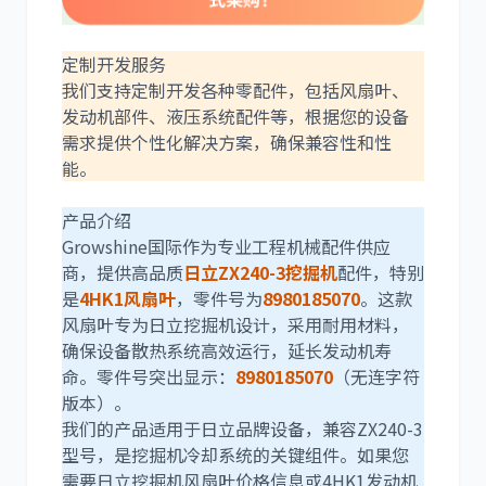
定制开发服务
我们支持定制开发各种零配件，包括风扇叶、
卡尔玛
杰西博
发动机部件、液压系统配件等，根据您的设备
需求提供个性化解决方案，确保兼容性和性
能。
产品介绍
Growshine国际作为专业工程机械配件供应
大宇
丰田
商，提供高品质
日立ZX240-3挖掘机
配件，特别
是
4HK1风扇叶
，零件号为
8980185070
。这款
风扇叶专为日立挖掘机设计，采用耐用材料，
确保设备散热系统高效运行，延长发动机寿
命。零件号突出显示：
8980185070
（无连字符
版本）。
约翰迪尔
徐工
我们的产品适用于日立品牌设备，兼容ZX240-3
型号，是挖掘机冷却系统的关键组件。如果您
需要日立挖掘机风扇叶价格信息或4HK1发动机