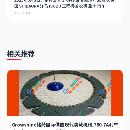
2025年5月3日：格莳国际 Growshine 呈现 - ISEKI 久保
田 SHIBAURA 洋马 ISUZU 工程机械 农机 重卡 汽车
RHF3 涡轮增压器及配件 海量现货供应
2025.05.03
相关推荐
Growshine格莳国际供应现代装载机HL760-7A刹车