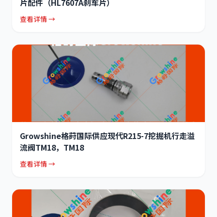
片配件（HL7607A刹车片）
查看详情 →
Growshine格莳国际供应现代R215-7挖掘机行走溢
流阀TM18，TM18
查看详情 →