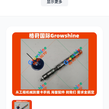
显示更多
其他
小松
沃尔沃
康明斯
日立
久保田