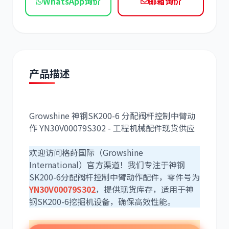
WhatsApp询价
邮箱询价
现代
帕金斯
产品描述
道依茨
柳工
Growshine 神钢SK200-6 分配阀杆控制中臂动
作 YN30V00079S302 - 工程机械配件现货供应
斗山
三一
欢迎访问格莳国际（Growshine
International）官方渠道！我们专注于神钢
SK200-6分配阀杆控制中臂动作配件，零件号为
YN30V00079S302
，提供现货库存，适用于神
钢SK200-6挖掘机设备，确保高效性能。
奔驰
加藤