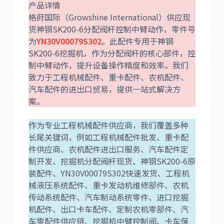
产品详情
格莳国际（Growshine International）供应现
货神钢SK200-6分配阀杆控制中臂动作，零件号
为
YN30V00079S302
。此配件专用于神钢
利勃海尔
凯斯
SK200-6挖掘机，作为分配阀杆的核心部件，控
制中臂动作，提升设备操作精度和效率。我们
致力于工程机械配件、重卡配件、农机配件、
汽车配件的进出口贸易，提供一站式解决方
案。
山猫
上柴
作为专业工程机械配件供应商，我们覆盖多种
长尾关键词，例如工程机械配件批发、重卡配
件供应商、农机配件进出口服务、汽车配件定
制开发、挖掘机分配阀杆现货、神钢SK200-6原
装配件、YN30V00079S302快速发货、工程机
械液压系统配件、重卡发动机维修部件、农机
潍柴
川崎
传动系统配件、汽车制动系统零件、进口挖掘
机配件、出口卡车配件、定制农机零部件、汽
车零配件供应链、挖掘机中臂控制阀、卡车保