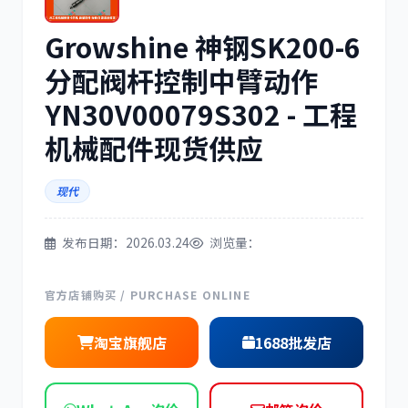
Growshine 神钢SK200-6
三菱
博世
分配阀杆控制中臂动作
YN30V00079S302 - 工程
机械配件现货供应
洋马
住友
现代
发布日期：2026.03.24
浏览量：
神钢
日野
官方店铺购买 / PURCHASE ONLINE
淘宝旗舰店
1688批发店