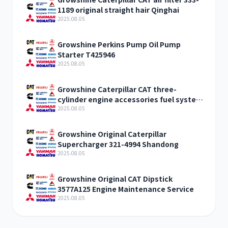
1189 original straight hair Qinghai
2025.08.05
Growshine Perkins Pump Oil Pump
Starter T425946
2025.08.05
Growshine Caterpillar CAT three-
cylinder engine accessories fuel system
inquiry
2025.08.05
Growshine Original Caterpillar
Supercharger 321-4994 Shandong
2025.08.05
Growshine Original CAT Dipstick
3577A125 Engine Maintenance Service
2025.08.05