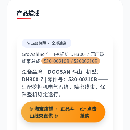
产品描述
道依茨
柳工
🔧 正品保障 · 全球速递
Growshine 斗山挖掘机 DH300-7 原厂级
线束总成
530-00210B / 53000210B
设备品牌：DOOSAN 斗山 | 机型：
DH300-7 | 零件号：530-00210B
——
斗山
三一
适配挖掘机电气系统，精密线束，保
障整机稳定运行。
✨ 淘宝店铺 · 正品斗
👉 点击
山线束直供 ✨
抢购
奔驰
加藤