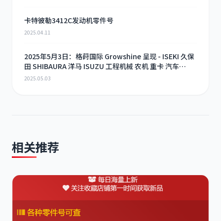
卡特彼勒3412C发动机零件号
2025.04.11
2025年5月3日：格莳国际 Growshine 呈现 - ISEKI 久保
田 SHIBAURA 洋马 ISUZU 工程机械 农机 重卡 汽车
RHF3 涡轮增压器及配件 海量现货供应
2025.05.03
相关推荐