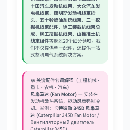
丰田汽车发动机线束
、
大众汽车发
电机线束
、
康明斯发动机线束插
头
、
五十铃燃油系统线束
、
三一挖
掘机线束配件
、
徐工装载机线束总
成
、
柳工挖掘机线束
、
山推推土机
线束组件
等超过20个细分领域。我
们不仅提供单一配件，还提供一站
式整机电气系统解决方案。
📖 关键配件名词解释（工程机械·
重卡·农机·汽车）
风扇马达 (Fan Motor)
— 安装在
发动机散热系统，驱动风扇强制冷
却。举例：
卡特彼勒 345D 风扇马
达
(Caterpillar 345D Fan Motor /
Вентиляторный двигатель
Caterpillar 345D)。