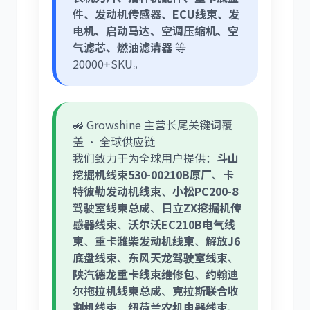
件、发动机传感器、ECU线束、发
电机、启动马达、空调压缩机、空
气滤芯、燃油滤清器
等
20000+SKU。
🚜 Growshine 主营长尾关键词覆
盖 · 全球供应链
我们致力于为全球用户提供：
斗山
挖掘机线束530-00210B原厂
、
卡
特彼勒发动机线束
、
小松PC200-8
驾驶室线束总成
、
日立ZX挖掘机传
感器线束
、
沃尔沃EC210B电气线
束
、
重卡潍柴发动机线束
、
解放J6
底盘线束
、
东风天龙驾驶室线束
、
陕汽德龙重卡线束维修包
、
约翰迪
尔拖拉机线束总成
、
克拉斯联合收
割机线束
、
纽荷兰农机电器线束
、