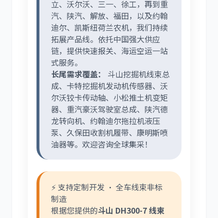
立、沃尔沃、三一、徐工，再到重
汽、陕汽、解放、福田，以及约翰
迪尔、凯斯纽荷兰农机，我们持续
拓展产品线。依托中国强大供应
链，提供快速报关、海运空运一站
式服务。
长尾需求覆盖：
斗山挖掘机线束总
成、卡特挖掘机发动机传感器、沃
尔沃铰卡传动轴、小松推土机变矩
器、重汽豪沃驾驶室总成、陕汽德
龙转向机、约翰迪尔拖拉机液压
泵、久保田收割机履带、康明斯喷
油器等。欢迎咨询全球集采！
⚡ 支持定制开发 · 全车线束非标
制造
根据您提供的
斗山 DH300-7 线束