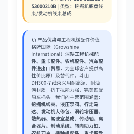
53000210B
| 类型：挖掘机底盘线
束/发动机线束总成
尼桑
依维柯
🔌 产品优势与工程机械配件价值
格莳国际（Growshine
International）深耕
工程机械配
件、重卡配件、农机配件、汽车配
件进出口贸易
，为全球客户提供高
性价比原厂及替代件。斗山
DH300-7 线束采用耐高温、耐油
污材质，抗干扰能力强，完美匹配
原车插头。我们的主营范围涵盖：
挖掘机线束、液压泵阀、行走马
达、发动机大修包、涡轮增压器、
散热器、驾驶室总成、传动轴、离
合器片、制动系统、转向助力缸、
农机刀片、播种机配件、重卡底盘