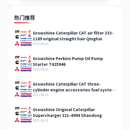
热门推荐
Growshine Caterpillar CAT air filter 333-
1189 original straight hair Qinghai
2025.08.05
Growshine Perkins Pump Oil Pump
Starter T425946
2025.08.05
Growshine Caterpillar CAT three-
cylinder engine accessories fuel system
inquiry
2025.08.05
Growshine Original Caterpillar
Supercharger 321-4994 Shandong
2025.08.05