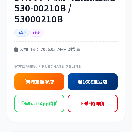
530-00210B /
三菱
博世
53000210B
斗山
线束
洋马
住友
发布日期：2026.03.24
浏览量：
官方店铺购买 / PURCHASE ONLINE
淘宝旗舰店
1688批发店
神钢
日野
WhatsApp询价
邮箱询价
现代
帕金斯