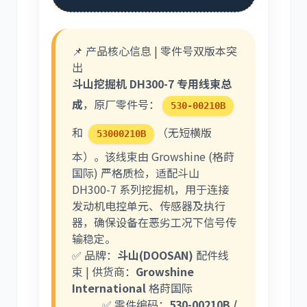
📌 产品核心信息 | 零件号双版本突
利勃海尔
凯斯
出
斗山挖掘机 DH300-7 专用线束总
成
，原厂零件号：
530-00210B
和
（无短横版
53000210B
山猫
上柴
本）。该线束由 Growshine (格莳
国际) 严格质检，适配斗山
DH300-7 系列挖掘机，用于连接
发动机电控单元、传感器及执行
器，确保设备在恶劣工况下信号传
输稳定。
潍柴
川崎
✅ 品牌：
斗山(DOOSAN)
配件线
束 | 供货商：
Growshine
International
格莳国际
✅ 零件编码：
530-00210B /