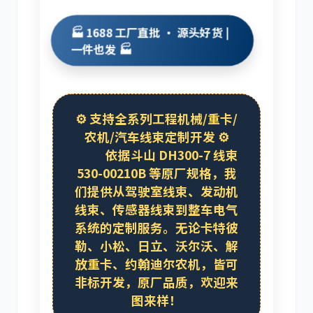
🏭 1688 工厂直批 · 源头好货 |
一件也发 🏭
卡尔玛
杰西博
⚙️
支持全系列工程机械/重卡/
农机/汽车线束定制开发
⚙️
依据斗山 DH300-7 线束
大宇
丰田
530-00210B 等原厂规格，我
们提供从驾驶室线束、发动机
线束、传感器线束到整车电气
系统的定制服务。无论卡特彼
勒、小松、日立、沃尔沃、解
放重卡、约翰迪尔农机，皆可
约翰迪尔
徐工
非标开发，原厂品质，欢迎来
图来样！