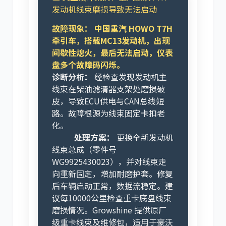
发动机线束磨损导致无法启动
故障现象：
中国重汽 HOWO T7H
牵引车，搭载MC13发动机，出现
间歇性熄火，最后无法启动，仪表
盘多个故障码闪烁。
诊断分析：
经检查发现发动机主
线束在柴油滤清器支架处磨损破
皮，导致ECU供电与CAN总线短
路。故障根源为线束固定卡扣老
化。
处理方案：
更换全新发动机
线束总成（零件号
WG9925430023），并对线束走
向重新固定，增加耐磨护套。修复
后车辆启动正常，数据流稳定。建
议每10000公里检查重卡底盘线束
磨损情况。Growshine 提供原厂
级重卡线束及维修包，适用于豪沃