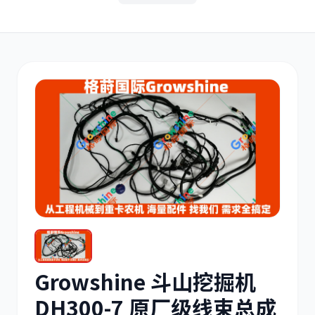
其他
小松
沃尔沃
康明斯
日立
久保田
Growshine 斗山挖掘机
DH300-7 原厂级线束总成