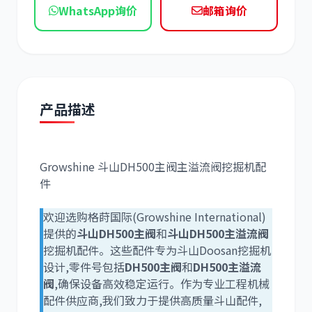
WhatsApp询价
邮箱询价
道依茨
柳工
产品描述
Growshine 斗山DH500主阀主溢流阀挖掘机配
件
斗山
三一
欢迎选购格莳国际(Growshine International)
提供的
斗山DH500主阀
和
斗山DH500主溢流阀
挖掘机配件。这些配件专为斗山Doosan挖掘机
设计,零件号包括
DH500主阀
和
DH500主溢流
阀
,确保设备高效稳定运行。作为专业工程机械
奔驰
加藤
配件供应商,我们致力于提供高质量斗山配件,