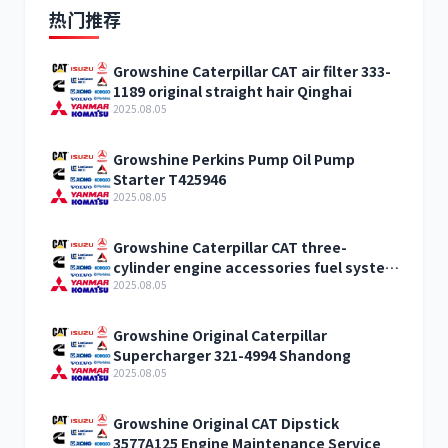
热门推荐
Growshine Caterpillar CAT air filter 333-
1189 original straight hair Qinghai
2025.08.05
Growshine Perkins Pump Oil Pump
Starter T425946
2025.08.05
Growshine Caterpillar CAT three-
cylinder engine accessories fuel system
inquiry
2025.08.05
Growshine Original Caterpillar
Supercharger 321-4994 Shandong
2025.08.05
Growshine Original CAT Dipstick
3577A125 Engine Maintenance Service