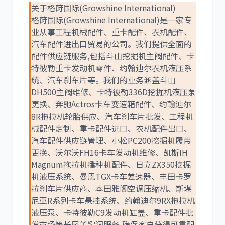
关于格莳国际(Growshine International)
格莳国际(Growshine International)是一家专
业从事工程机械配件、重卡配件、农机配件、
利勃海尔
凯斯
汽车配件进出口贸易的公司。我们提供全面的
配件供应链服务,包括斗山挖掘机主阀配件、卡
特彼勒重卡发动机零件、约翰迪尔农机液压系
统、汽车刹车片等。我们的业务涵盖斗山
DH500主阀维修、卡特彼勒336D挖掘机液压泵
更换、奔驰Actros卡车变速箱配件、约翰迪尔
山猫
上柴
8R拖拉机轮胎供应、汽车刹车片批发、工程机
械配件定制、重卡配件进口、农机配件出口、
汽车配件供应链管理、小松PC200挖掘机履带
更换、沃尔沃FH16卡车发动机维修、凯斯IH
Magnum拖拉机播种机配件、日立ZX350挖掘
机液压系统、曼恩TGX卡车差速器、丰田卡罗
潍柴
川崎
拉刹车片供应商、本田雅阁空调压缩机、斯堪
尼亚R系列卡车悬挂系统、约翰迪尔9RX拖拉机
液压泵、卡特彼勒C9发动机缸盖、重卡配件批
发市场等长尾关键词服务,确保客户获得可靠配