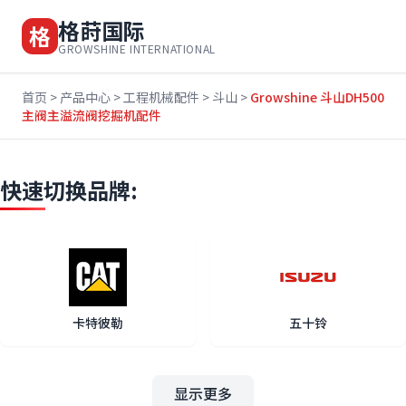
格莳国际
格
GROWSHINE INTERNATIONAL
首页
>
产品中心
>
工程机械配件
>
斗山
>
Growshine 斗山DH500
主阀主溢流阀挖掘机配件
快速切换品牌:
卡特彼勒
五十铃
显示更多