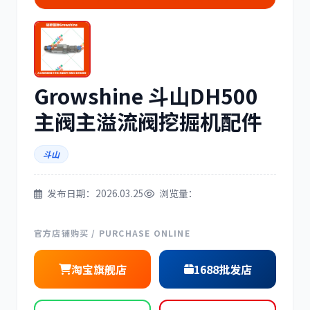
三菱
博世
Growshine 斗山DH500
洋马
住友
主阀主溢流阀挖掘机配件
斗山
发布日期：2026.03.25
浏览量：
神钢
日野
官方店铺购买 / PURCHASE ONLINE
淘宝旗舰店
1688批发店
现代
帕金斯