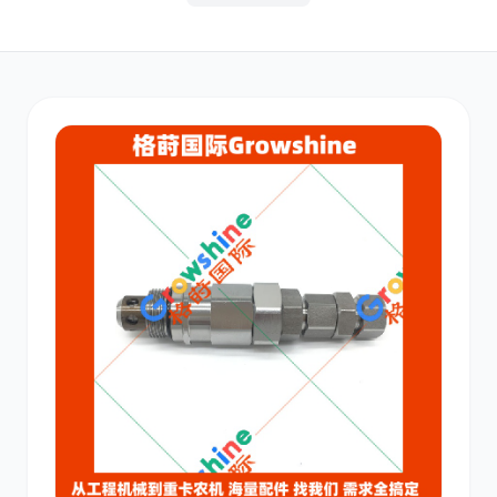
其他
小松
沃尔沃
康明斯
日立
久保田