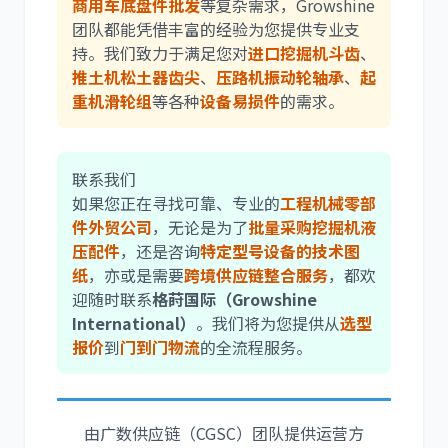
商用车底盘件批发
等复杂需求，Growshine
团队都能凭借丰富的经验为您提供专业支
持。我们致力于满足您对
进口挖掘机斗齿
、
推土机松土器齿尖
、
压路机振动轮轴承
、
起
重机滑轮组
等各种
设备易损件
的需求。
联系我们
如果您正在寻找可靠、专业的
工程机械零部
件外贸公司
，无论是为了
批量采购挖掘机液
压配件
，还是咨询
特定型号设备的技术图
纸
，亦或是需要
跨境供应链整合服务
，都欢
迎随时联系
格莳国际（Growshine
International）
。我们将为您提供从
选型
报价
到
门到门物流
的全流程服务。
由广数供应链（CGSC）团队提供运营方