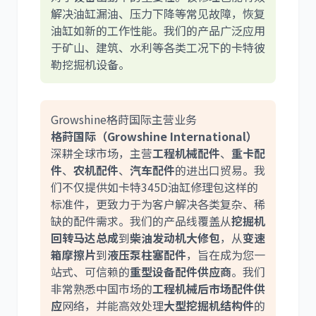
解决油缸漏油、压力下降等常见故障，恢复
油缸如新的工作性能。我们的产品广泛应用
于矿山、建筑、水利等各类工况下的卡特彼
尼桑
依维柯
勒挖掘机设备。
Growshine格莳国际主营业务
格莳国际（Growshine International）
深耕全球市场，主营
工程机械配件
、
重卡配
件
、
农机配件
、
汽车配件
的进出口贸易。我
们不仅提供如卡特345D油缸修理包这样的
标准件，更致力于为客户解决各类复杂、稀
缺的配件需求。我们的产品线覆盖从
挖掘机
回转马达总成
到
柴油发动机大修包
，从
变速
箱摩擦片
到
液压泵柱塞配件
，旨在成为您一
站式、可信赖的
重型设备配件供应商
。我们
非常熟悉中国市场的
工程机械后市场配件供
应
网络，并能高效处理
大型挖掘机结构件
的