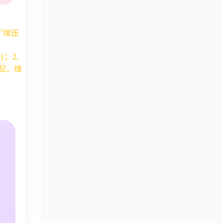
“增压
)
；2.
匹配。维