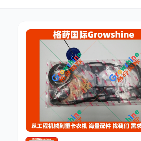
三菱
博世
洋马
道依茨
柳工
斗山
大宇
丰田
约翰迪