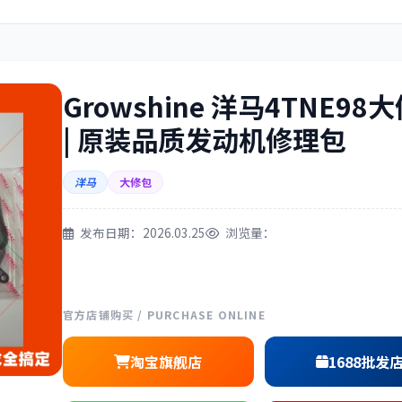
住友
神钢
Growshine 洋马4TNE98
| 原装品质发动机修理包
三一
奔驰
洋马
大修包
发布日期：2026.03.25
浏览量：
尔
徐工
利勃海尔
官方店铺购买 / PURCHASE ONLINE
淘宝旗舰店
1688批发