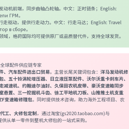
发动机前端，同步曲轴凸轮轴。中文：正时链条；English:
 цепи ГРМ。
走驱动，提供行走动力。中文：行走马达；English: Travel
тор в сборе。
领域，格莳国际均可提供原厂或品质替代件，支持全球发货。
al —— 全球配件供应链专家
件、汽车配件进出口贸易
。主营长尾关键词包含：
洋马发动机修
包、五十铃涡轮增压器、日立液压泵配件、沃尔沃重卡刹车片、
走减速机、约翰迪尔油封、久保田农机皮带、豪沃变速箱同步
室悬置、三一挖掘机斗齿、徐工平地机刀板、山推推土机支重
ZF变速箱修理包
。同时提供技术咨询，助力海外工程项目、农
M代工、大修包定制
，通过淘宝(gs2020.taobao.com)与
双平台直供，提供从单一零件到整机大修包的一站式采购。