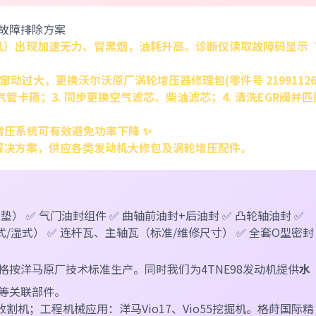
足 故障排除方案
发动机）出现加速无力、冒黑烟，油耗升高。诊断仪读取故障码显示
向窜动过大，更换
沃尔沃原厂涡轮增压器修理包(零件号 21991126
管卡箍；3. 同步更换
空气滤芯、柴油滤芯
；4. 清洗EGR阀并
增压系统可有效避免功率下降 ✨
解决方案，供应各类发动机大修包及涡轮增压配件。
垫） ✅ 气门油封组件 ✅ 曲轴前油封+后油封 ✅ 凸轮轴油封 ✅
/湿式） ✅ 连杆瓦、主轴瓦（标准/维修尺寸） ✅ 全套O型密封
格按洋马原厂技术标准生产。同时我们为4TNE98发动机提供
水
等关联部件。
收割机；工程机械应用：洋马Vio17、Vio55挖掘机。格莳国际精