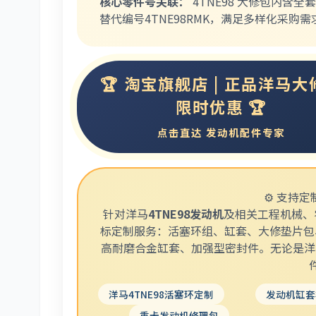
核心零件号关联：
4TNE98 大修包内含
替代编号4TNE98RMK，满足多样化采购需
🏆 淘宝旗舰店 | 正品洋马大
限时优惠 🏆
点击直达 发动机配件专家
⚙️ 支持定
针对洋马
4TNE98发动机
及相关工程机械、
标定制服务：活塞环组、缸套、大修垫片包
高耐磨合金缸套、加强型密封件。无论是洋马
洋马4TNE98活塞环定制
发动机缸套
重卡发动机修理包