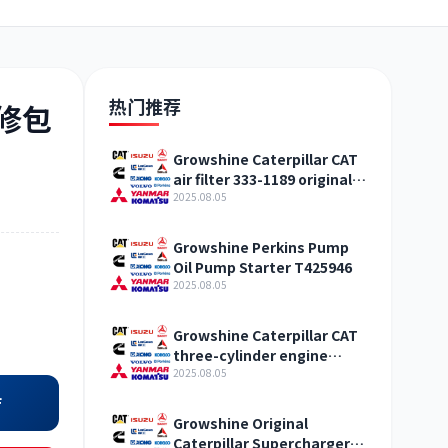
日野
现代
帕金斯
热门推荐
大修包
Growshine Caterpillar CAT
air filter 333-1189 original
加藤
卡尔玛
杰西博
straight hair Qinghai
2025.08.05
Growshine Perkins Pump
Oil Pump Starter T425946
2025.08.05
凯斯
山猫
上柴
Growshine Caterpillar CAT
three-cylinder engine
accessories fuel system
2025.08.05
inquiry
店
Growshine Original
Caterpillar Supercharger