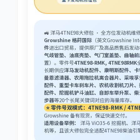
🚜 洋马4TNE98大修包 · 全方位发动机维
Growshine 格莳国际
（英文Growshine Int
件
进出口贸易，提供原厂及高品质售后发动机
气歧管垫、油底壳垫、气门室盖垫、曲轴前
置）。零件号
4TNE98-RMK, 4TNE98RMK
长期供应
洋马发动机配件、康明斯配件、卡
曼恩滤清器、农用拖拉机离合器片、采埃孚
配件、重型卡车刹车片、农机收割机刀片、
配件、挖掘机铲斗油缸、自卸车举升泵、柴
步器
等20个长尾关键词对应的海量库存。
⭐ 零件号双模式：4TNE98-RMK / 4TNE
Growshine 备有现货，保证快速交付。
适用设备举例：
洋马 ViO35-6 挖掘机、洋
机等，且该大修包完全适配4TNE98柴油