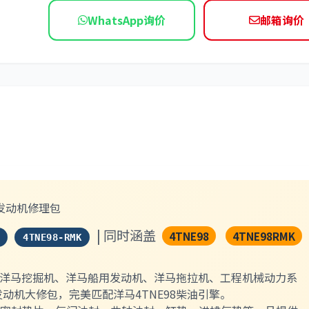
WhatsApp询价
邮箱询价
依维柯
品质发动机修理包
| 同时涵盖
4TNE98
4TNE98RMK
4TNE98-RMK
系列、洋马挖掘机、洋马船用发动机、洋马拖拉机、工程机械动力系
品质发动机大修包，完美匹配洋马4TNE98柴油引擎。