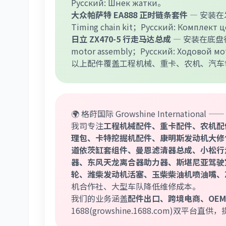
Русский: Шнек жатки。
大众帕萨特 EA888 正时链条套件
— 安装在
Timing chain kit；Русский: Комплект
日立 ZX470-5 行走马达总成
— 安装在底盘行
motor assembly；Русский: Ходовой мо
以上配件覆盖工程机械、重卡、农机、汽车
🌍 格莳国际 Growshine Internation
我司专注
工程机械配件、重卡配件、农机配
理包、卡特挖掘机配件、康明斯发动机大修
道依茨缸套组件、曼恩滤清器总成、小松行
器、东风天龙离合器助力器、斯堪尼亚驾驶
轮、潍柴发动机活塞、玉柴柴油机喷油嘴、
机合作社、大型车队降低维修成本。
我们的业务涵盖
配件出口、跨境电商、OE
1688(growshine.1688.com)