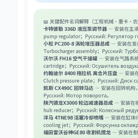
📖 关键配件名词解释（工程机械·重卡·
卡特彼勒 336D 液压泵调节器
— 安装在主液压
pump regulator；Русский: Регулятор 
小松 PC200-8 涡轮增压器总成
— 安装在发
Turbocharger assembly；Русский: Тур
沃尔沃 FH16 空气干燥罐
— 安装在气路系统，
cartridge；Русский: Осушитель возду
约翰迪尔 8400 拖拉机 离合片压盘
— 安装
Clutch pressure plate；Русский: Дис
凯斯 CX490C 回转马达
— 安装在回转机构，驱
Русский: Мотор поворота。
陕汽德龙X3000 轮边减速器总成
— 安装在驱
hub reducer；Русский: Колесный ред
洋马 4TNE98 活塞冷却喷嘴
— 安装在缸体内
cooling jet；Русский: Форсунка охл
福田雷沃谷神GE80 收割机搅龙
— 安装在割台