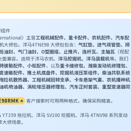
修组件
ernational）主营
工程机械配件、重卡配件、农机配件、汽车配
大修包。洋马4TNE98 大修包包含：
气缸垫、进气歧管垫、排
后油封、气门油封、O型圈组、止推片、连杆瓦、主轴瓦
（视配
全面兼容。适用于洋马农机、
洋马挖掘机、洋马装载机
等。我们
特彼勒配件、小松配件
，以及
重卡维修包、潍柴发动机修理包、
变速箱配件、推土机底盘件、挖掘机液压泵组件、柴油共轨系统
拖拉机散热器、工程机械回转支承、卡车悬架气囊、农机播种机
油机喷油器、涡轮增压器修理包、汽车正时套装、重型变速器同
98RMK ⭐
客户搜索时可用两种格式，确保采购精准。
马 YT359 拖拉机、洋马 SV100 挖掘机、洋马 4TNV98 系列发动
引擎大修场景。