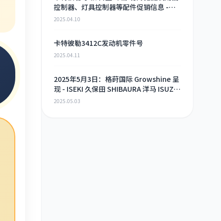
控制器、灯具控制器等配件促销信息 -
2025年4月9日
2025.04.10
卡特彼勒3412C发动机零件号
2025.04.11
2025年5月3日：格莳国际 Growshine 呈
现 - ISEKI 久保田 SHIBAURA 洋马 ISUZU
工程机械 农机 重卡 汽车 RHF3 涡轮增压
2025.05.03
器及配件 海量现货供应