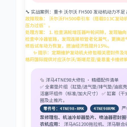
🔧 实战案例：重卡 沃尔沃 FH500 发动机动力不
故障现象：
沃尔沃FH500牵引车（搭载D13C
压力过低”。
处理方案：
1. 检查涡轮增压器叶轮间隙，发现轴
检查中冷器管路，发现连接软管老化漏气，更换进气
修后试车动力恢复，燃油经济性提升15%。
✨ 提示：定期维护发动机大修包相关密封件及
格莳国际提供对应沃尔沃/斯堪尼亚/曼恩重卡维修
🔩 洋马4TNE98大修包 · 精细配件清单
✅ 全套垫片组（缸垫/进气垫/排气垫/油底壳
活塞环组件（标准/加大尺寸） ✅ 缸套（干式
圈及止推片。
严
零件号：4TNE98-RMK
4TNE98RMK
泵修理包、机油冷却器垫片、喷油器密封圈
农机应用：
洋马AG1200拖拉机、洋马联合