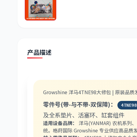
潍柴
川崎
尼桑
产品描述
Growshine 洋马4TNE98大修包 | 原装
零件号(带-与不带-双保障)：
4TNE98
及全系垫片、活塞环、缸套组件
适用设备品牌：
洋马(YANMAR) 农机
统。格莳国际 Growshine 专业供应高