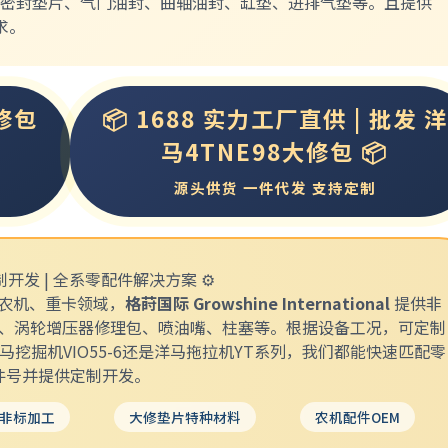
全套密封垫片、气门油封、曲轴油封、缸垫、进排气垫等。且提供
求。
修包
📦 1688 实力工厂直供 | 批发 洋
马4TNE98大修包 📦
源头供货 一件代发 支持定制
制开发 | 全系零配件解决方案 ⚙️
农机、重卡领域，
格莳国际 Growshine International
提供非
、涡轮增压器修理包、喷油嘴、柱塞等。根据设备工况，可定制
挖掘机VIO55-6还是洋马拖拉机YT系列，我们都能快速匹配零
件号并提供定制开发。
非标加工
大修垫片特种材料
农机配件OEM