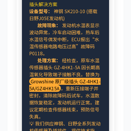
插头解决方案
设备型号：
神钢 SK210-10 (搭载
日野J05E发动机)
故障现象：
发动机水温表显示
波动异常，冷车启动困难，热车后
水温信号偶发中断，ECU报出“水
温传感器电路电压过高”故障码
P0118。
处理方案：
经检查，原车水温
传感器插头 GZ-4HK1-5A 因长期高
温氧化导致端子接触不良。替换为
Growshine 原厂级插头 GZ-4HK1-
5A/GZ4HK15A
，重新压接端子并
密封，清除故障码后试车，水温数
据恢复稳定，发动机运行正常。建
议定期检查传感器线束，预防信号
失真。
💡 我们供应神钢、日野全系列发动
机传感器及插接件，提供技术指