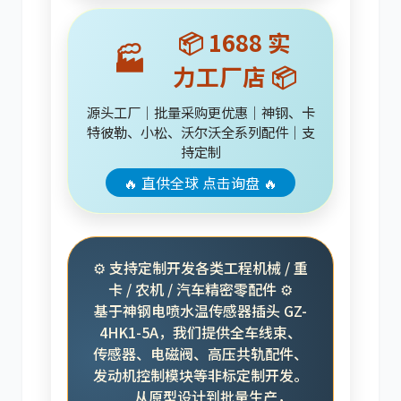
📦 1688 实
🏭
力工厂店 📦
利勃海尔
凯斯
源头工厂｜批量采购更优惠｜神钢、卡
特彼勒、小松、沃尔沃全系列配件｜支
持定制
🔥 直供全球 点击询盘 🔥
山猫
上柴
⚙️ 支持定制开发各类工程机械 / 重
卡 / 农机 / 汽车精密零配件 ⚙️
基于神钢电喷水温传感器插头 GZ-
4HK1-5A，我们提供全车线束、
潍柴
川崎
传感器、电磁阀、高压共轨配件、
发动机控制模块等非标定制开发。
从原型设计到批量生产，