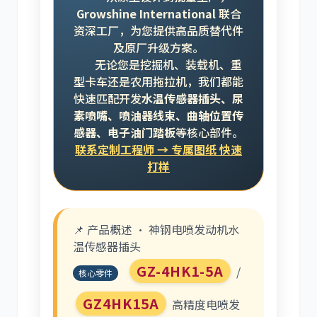
Growshine International
联合
资深工厂，为您提供高品质替代件
及原厂升级方案。
尼桑
依维柯
无论您是挖掘机、装载机、重
型卡车还是农用拖拉机，我们都能
快速匹配开发
水温传感器插头、尿
素喷嘴、喷油器线束、曲轴位置传
感器、电子油门踏板
等核心部件。
联系定制工程师 → 专属图纸 快速
打样
📌 产品概述 · 神钢电喷发动机水
温传感器插头
GZ-4HK1-5A
/
核心零件
GZ4HK15A
高精度电喷发