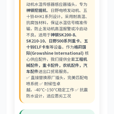
动机水温传感器感应器插头，专为
神钢挖掘机
、日野电喷发动机、五
十铃4HK1系列设计。采用耐高温、
抗腐蚀材料，保证水温信号精准传
输，防止发动机高温报警或冷启动
不良。适用于
神钢SK200-8、
SK210-10、日野500系列重卡、五
十铃ELF卡车
等设备。作为
格莳国
际(Growshine International)
核
心供应配件，我们提供全套
工程机
械配件，重卡配件，农机配件，汽
车配件
进出口贸易服务。
✅ 直接替换原厂插头，完美匹配电
喷系统 ✅ 耐候性卓
越，-40℃~150℃稳定工作 ✅ 抗震
防水设计，适应恶劣工况