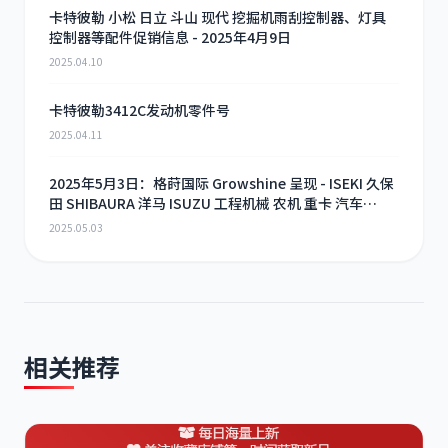
卡特彼勒 小松 日立 斗山 现代 挖掘机雨刮控制器、灯具
控制器等配件促销信息 - 2025年4月9日
2025.04.10
卡特彼勒3412C发动机零件号
2025.04.11
2025年5月3日：格莳国际 Growshine 呈现 - ISEKI 久保
田 SHIBAURA 洋马 ISUZU 工程机械 农机 重卡 汽车
RHF3 涡轮增压器及配件 海量现货供应
2025.05.03
相关推荐