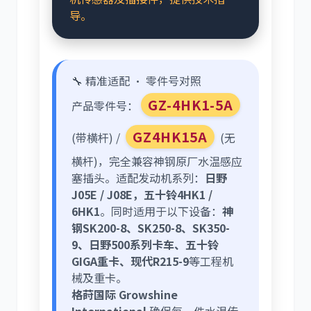
导。
🔧 精准适配 · 零件号对照
GZ-4HK1-5A
产品零件号：
GZ4HK15A
(带横杆) /
(无
横杆)，完全兼容神钢原厂水温感应
塞插头。适配发动机系列：
日野
J05E / J08E，五十铃4HK1 /
6HK1
。同时适用于以下设备：
神
钢SK200-8、SK250-8、SK350-
9、日野500系列卡车、五十铃
GIGA重卡、现代R215-9
等工程机
械及重卡。
格莳国际 Growshine