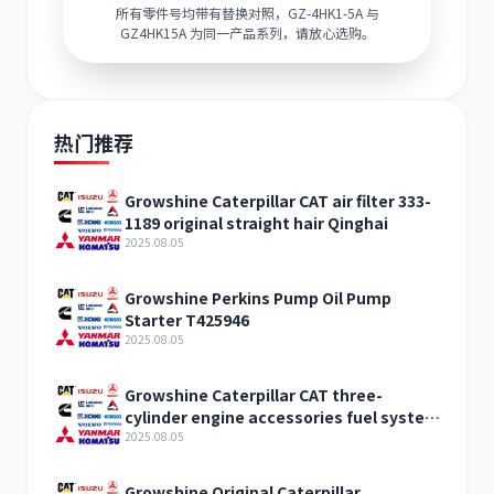
所有零件号均带有替换对照，GZ-4HK1-5A 与
GZ4HK15A 为同一产品系列，请放心选购。
热门推荐
Growshine Caterpillar CAT air filter 333-
1189 original straight hair Qinghai
2025.08.05
Growshine Perkins Pump Oil Pump
Starter T425946
2025.08.05
Growshine Caterpillar CAT three-
cylinder engine accessories fuel system
inquiry
2025.08.05
Growshine Original Caterpillar