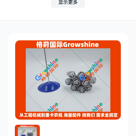
显示更多
其他
小松
沃尔沃
康明斯
日立
久保田