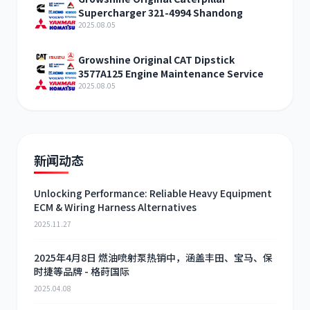
Supercharger 321-4994 Shandong
2025.08.05
Growshine Original CAT Dipstick
3577A125 Engine Maintenance Service
2025.08.05
新闻动态
Unlocking Performance: Reliable Heavy Equipment
ECM & Wiring Harness Alternatives
2025.11.27
2025年4月8日 燃油喷射泵热销中，涵盖丰田、宝马、保
时捷等品牌 - 格莳国际
2025.04.08