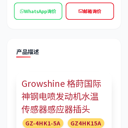
现代
帕金斯
WhatsApp询价
邮箱询价
道依茨
柳工
产品描述
Growshine 格莳国际
斗山
三一
神钢电喷发动机水温
传感器感应器插头
GZ-4HK1-5A
GZ4HK15A
奔驰
加藤