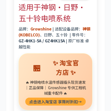
适用于神钢·日野·
五十铃电喷系统
品牌：
Growshine
| 适配设备品牌：
神钢
卡尔玛
杰西博
(KOBELCO)
、日野、五十铃 | 零件号：
GZ-4HK1-5A / GZ4HK15A
| 原厂标准 卓
越性能
✨ 淘宝官
🏪
大宇
丰田
方店 ✨
🔥 神钢电喷水温传感器插头现货速发
｜正品保障｜ Growshine 专供工程机
械重卡配件 🔥
约翰迪尔
徐工
点击进入淘宝店 享限时折扣→