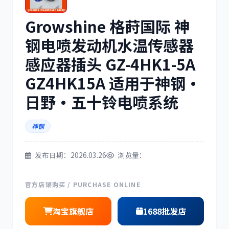
Growshine 格莳国际 神
三菱
博世
钢电喷发动机水温传感器
感应器插头 GZ-4HK1-5A
GZ4HK15A 适用于神钢·
洋马
住友
日野·五十铃电喷系统
神钢
发布日期：2026.03.26
浏览量：
神钢
日野
官方店铺购买 / PURCHASE ONLINE
淘宝旗舰店
1688批发店