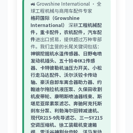
🚜 Growshine International · 全
球工程机械与商用车配件专家
格莳国际（Growshine
International）
深耕
工程机械配
件，重卡配件，农机配件，汽车配
件
进出口贸易，提供超过万种零部
件。我们主营的长尾关键词包括：
神钢挖掘机水温传感器、日野电喷
发动机插头、五十铃4HK1传感
器、卡特彼勒机油压力开关、小松
行走马达配件、沃尔沃铰卡传动
轴、豪沃自卸车离合器助力器、约
翰迪尔拖拉机液压泵、久保田收割
机皮带轮、康明斯喷油器线束、斯
堪尼亚尿素泵滤芯、奔驰阿克托斯
刹车分泵、利勃海尔回转减速机、
现代R215-9先导滤芯、三一SY215
空调压缩机、徐工装载机变速箱
阀、雷沃谷神割台齿轮、洋马发动