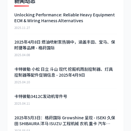
新闻动态
Unlocking Performance: Reliable Heavy Equipment
ECM & Wiring Harness Alternatives
2025.11.27
2025年4月8日 燃油喷射泵热销中，涵盖丰田、宝马、保
时捷等品牌 - 格莳国际
2025.04.08
卡特彼勒 小松 日立 斗山 现代 挖掘机雨刮控制器、灯具
控制器等配件促销信息 - 2025年4月9日
2025.04.10
卡特彼勒3412C发动机零件号
2025.04.11
2025年5月3日：格莳国际 Growshine 呈现 - ISEKI 久保
田 SHIBAURA 洋马 ISUZU 工程机械 农机 重卡 汽车
RHF3 涡轮增压器及配件 海量现货供应
2025.05.03