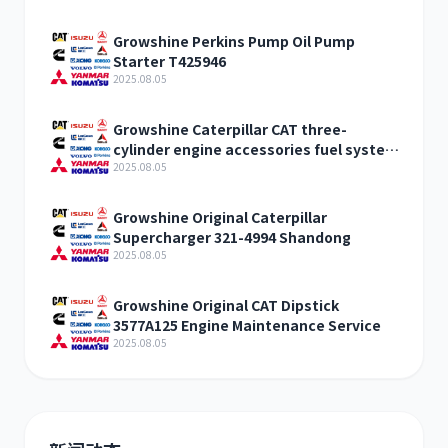
Growshine Perkins Pump Oil Pump
Starter T425946
2025.08.05
Growshine Caterpillar CAT three-
cylinder engine accessories fuel system
inquiry
2025.08.05
Growshine Original Caterpillar
Supercharger 321-4994 Shandong
2025.08.05
Growshine Original CAT Dipstick
3577A125 Engine Maintenance Service
2025.08.05