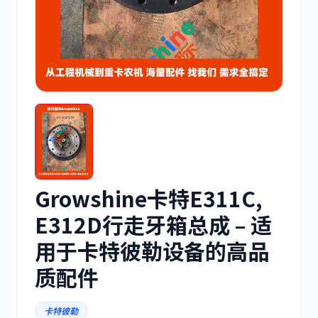
三菱
博世
洋马
住友
Growshine卡特E311C,
神钢
日野
E312D行走牙箱总成 – 适
用于卡特彼勒设备的高品
质配件
卡特彼勒
现代
帕金斯