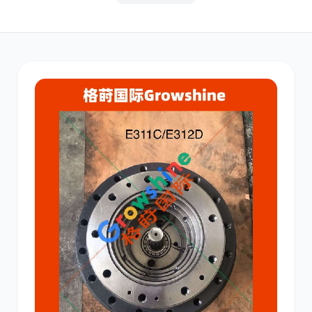
其他
小松
沃尔沃
康明斯
日立
久保田