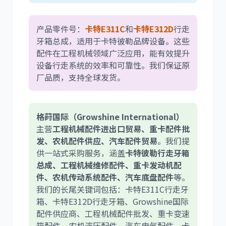
尼桑
依维柯
产品零件号：
卡特E311C
和
卡特E312D
行走
牙箱总成，适用于卡特彼勒品牌设备。这些
配件在工程机械领域广泛应用，能有效提升
设备行走系统的效率和可靠性。我们保证原
厂品质，支持全球发货。
格莳国际（Growshine International）
主营
工程机械配件进出口贸易、重卡配件批
发、农机配件供应、汽车配件贸易
。我们提
供一站式采购服务，涵盖
卡特彼勒行走牙箱
总成、工程机械维修配件、重卡发动机配
件、农机传动系统配件、汽车底盘配件
等。
我们的长尾关键词包括：卡特E311C行走牙
箱、卡特E312D行走牙箱、Growshine国际
配件供应商、工程机械配件批发、重卡变速
箱配件、农机液压配件、汽车电气配件、卡