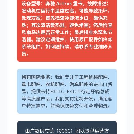
设备型号：奔驰 Actros 重卡。故障描述：
发动机在运行中温度过高，可能导致损坏。
处理方案：首先检查冷却液水位，确保充
足；其次清洁散热器，避免堵塞；然后检查
风扇马达是否正常工作；最后排查水泵和节
温器。建议定期维护，使用原厂配件如冷却
系统组件。如问题持续，请联系专业维修人
员。
格莳国际业务：
我们专注于
工程机械配件、
重卡配件、农机配件、汽车配件
的进出口贸
易，提供卡特E311C, E312D行走牙箱总成
等高质量产品。我们支持定制开发，满足客
户特定需求，并确保快速交付和全球物流。
由广数供应链（CGSC）团队提供运营方