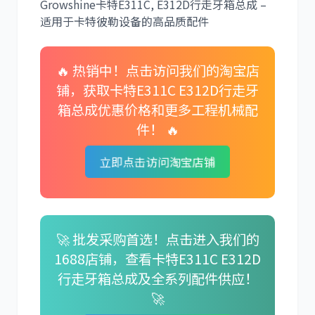
Growshine卡特E311C, E312D行走牙箱总成 –
适用于卡特彼勒设备的高品质配件
🔥 热销中！点击访问我们的淘宝店
卡尔玛
杰西博
铺，获取卡特E311C E312D行走牙
箱总成优惠价格和更多工程机械配
件！ 🔥
立即点击访问淘宝店铺
大宇
丰田
🚀 批发采购首选！点击进入我们的
1688店铺，查看卡特E311C E312D
约翰迪尔
徐工
行走牙箱总成及全系列配件供应！
🚀