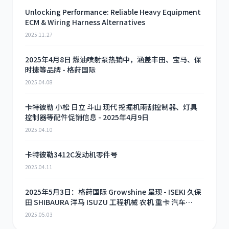
Unlocking Performance: Reliable Heavy Equipment
ECM & Wiring Harness Alternatives
2025.11.27
2025年4月8日 燃油喷射泵热销中，涵盖丰田、宝马、保
时捷等品牌 - 格莳国际
2025.04.08
卡特彼勒 小松 日立 斗山 现代 挖掘机雨刮控制器、灯具
控制器等配件促销信息 - 2025年4月9日
2025.04.10
卡特彼勒3412C发动机零件号
2025.04.11
2025年5月3日：格莳国际 Growshine 呈现 - ISEKI 久保
田 SHIBAURA 洋马 ISUZU 工程机械 农机 重卡 汽车
RHF3 涡轮增压器及配件 海量现货供应
2025.05.03