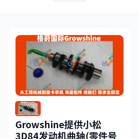
其他
小松
沃尔沃
康明斯
日立
久保田
Growshine提供小松
3D84发动机曲轴(零件号