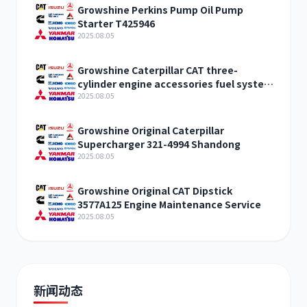
Growshine Perkins Pump Oil Pump
Starter T425946
2025.08.05
Growshine Caterpillar CAT three-
cylinder engine accessories fuel system
inquiry
2025.08.05
Growshine Original Caterpillar
Supercharger 321-4994 Shandong
2025.08.05
Growshine Original CAT Dipstick
3577A125 Engine Maintenance Service
2025.08.05
新闻动态