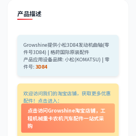
产品描述
道依茨
柳工
Growshine提供小松3D84发动机曲轴(零
件号3D84) | 格莳国际原装配件
产品应用设备品牌: 小松(KOMATSU) | 零
件号:
3D84
斗山
三一
欢迎访问我们的淘宝店铺，获取更多优惠
配件！点击进入：
点击访问Growshine淘宝店铺，工
程机械重卡农机汽车配件一站式采
购
奔驰
加藤