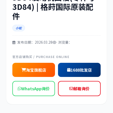
3D84) | 格莳国际原装配
三菱
博世
件
小松
洋马
住友
发布日期：2026.03.28
浏览量：
官方店铺购买 / PURCHASE ONLINE
淘宝旗舰店
1688批发店
神钢
日野
WhatsApp询价
邮箱询价
现代
帕金斯