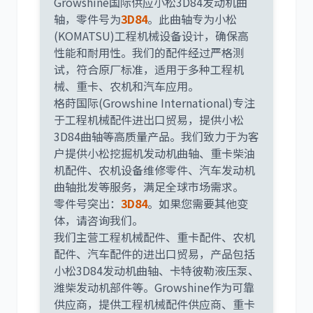
Growshine国际供应小松3D84发动机曲
轴，零件号为
3D84
。此曲轴专为小松
(KOMATSU)工程机械设备设计，确保高
性能和耐用性。我们的配件经过严格测
利勃海尔
凯斯
试，符合原厂标准，适用于多种工程机
械、重卡、农机和汽车应用。
格莳国际(Growshine International)专注
于工程机械配件进出口贸易，提供小松
3D84曲轴等高质量产品。我们致力于为客
山猫
上柴
户提供小松挖掘机发动机曲轴、重卡柴油
机配件、农机设备维修零件、汽车发动机
曲轴批发等服务，满足全球市场需求。
零件号突出：
3D84
。如果您需要其他变
体，请咨询我们。
我们主营工程机械配件、重卡配件、农机
潍柴
川崎
配件、汽车配件的进出口贸易，产品包括
小松3D84发动机曲轴、卡特彼勒液压泵、
潍柴发动机部件等。Growshine作为可靠
供应商，提供工程机械配件供应商、重卡