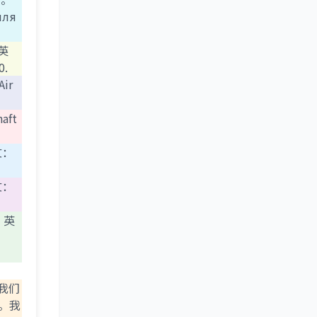
иля
英
0.
ir
ft
文：
文：
。英
我们
。我