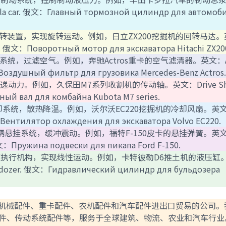
rolla car. 俄文：Главный тормозной цилиндр для автомоб
掘机回转装置，实现旋转运动。例如，日立ZX200挖掘机的回转马达。
or. 俄文：Поворотный мотор для экскаватора Hitachi ZX20
机进气系统，过滤空气。例如，奔驰Actros重卡的空气滤清器。英文：A
文：Воздушный фильтр для грузовика Mercedes-Benz Actros.
，传递动力。例如，久保田M7系列收割机的传动轴。英文：Drive Sha
нный вал для комбайна Kubota M7 series.
动机冷却系统，散热降温。例如，沃尔沃EC220挖掘机的冷却风扇。英
文：Вентилятор охлаждения для экскаватора Volvo EC220.
：安装在车辆悬挂系统，缓冲震动。例如，福特F-150皮卡的悬挂弹簧。英
 俄文：Пружина подвески для пикапа Ford F-150.
）：安装在液压执行机构，实现线性运动。例如，卡特彼勒D6推土机的液压缸
 bulldozer. 俄文：Гидравлический цилиндр для бульдозера
于工程机械配件、重卡配件、农机配件和汽车配件进出口贸易的公司。
件、传动系统配件等，服务于全球建筑、物流、农业和汽车行业