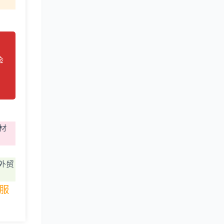
检
常
材
外贸
服