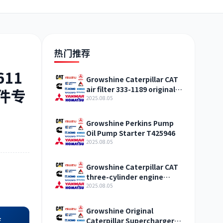
日野
现代
帕金斯
热门推荐
611
Growshine Caterpillar CAT
air filter 333-1189 original
配件专
加藤
卡尔玛
杰西博
straight hair Qinghai
2025.08.05
Growshine Perkins Pump
Oil Pump Starter T425946
2025.08.05
凯斯
山猫
上柴
Growshine Caterpillar CAT
three-cylinder engine
accessories fuel system
2025.08.05
inquiry
Growshine Original
店
Caterpillar Supercharger