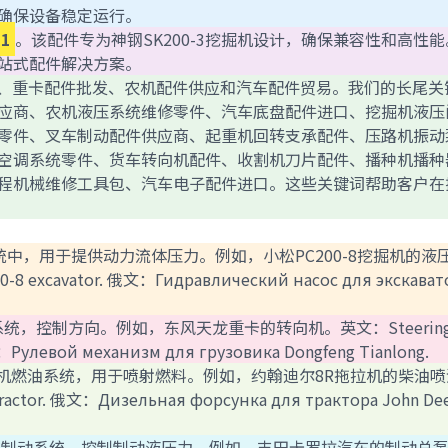
确保设备稳定运行。
11
。该配件专为神钢SK200-3挖掘机设计，确保兼容性和高性
站式配件解决方案。
进出口、重卡配件批发、农机配件供应和汽车配件贸易。我们的长尾关
应商、农机液压系统维修零件、汽车底盘配件进口、挖掘机液压
零件、叉车制动配件供应商、起重机回转支承配件、压路机振动
空调系统零件、货车转向机配件、收割机刀片配件、播种机播种
程机械维修工具包、汽车电子配件进口。这些关键词帮助客户在
液压系统中，用于提供动力流体压力。例如，小松PC200-8挖掘机的液
-8 excavator. 俄文：Гидравлический насос для экскават
辆转向系统，控制方向。例如，东风天龙重卡的转向机。英文：Steerin
俄文：Рулевой механизм для грузовика Dongfeng Tianlong.
：安装在发动机燃油系统，用于喷射燃料。例如，约翰迪尔8R拖拉机的柴油
tractor. 俄文：Дизельная форсунка для трактора John De
der）：安装在制动系统，控制制动液压力。例如，丰田卡罗拉汽车的制动总