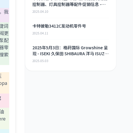
控制器、灯具控制器等配件促销信息 -
2025年4月9日
能。我
2025.04.10
键词
卡特彼勒3412C发动机零件号
阀更
2025.04.11
泵配
器零
2025年5月3日：格莳国际 Growshine 呈
现 - ISEKI 久保田 SHIBAURA 洋马 ISUZU
搜索
工程机械 农机 重卡 汽车 RHF3 涡轮增压
2025.05.03
器及配件 海量现货供应
压
ора
g
喷油
ere
泵。