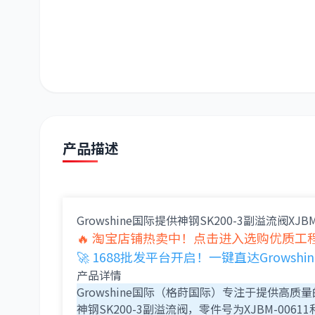
潍柴
川崎
尼桑
产品描述
Growshine国际提供神钢SK200-3副溢流阀XJBM-
🔥 淘宝店铺热卖中！点击进入选购优质工程
🚀 1688批发平台开启！一键直达Grows
产品详情
Growshine国际（格莳国际）专注于提供
神钢SK200-3副溢流阀，零件号为XJBM-00611