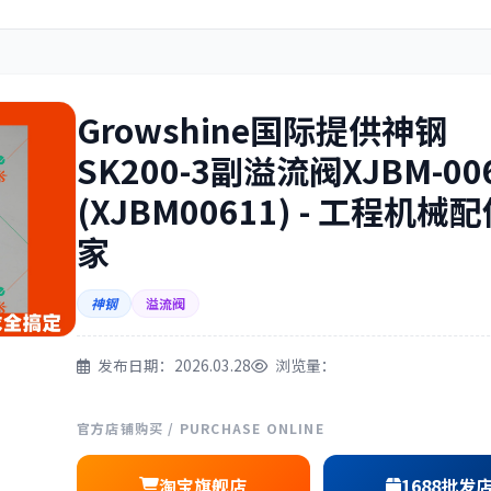
住友
神钢
Growshine国际提供神钢
SK200-3副溢流阀XJBM-00
(XJBM00611) - 工程机械
三一
奔驰
家
神钢
溢流阀
尔
徐工
利勃海尔
发布日期：2026.03.28
浏览量：
官方店铺购买 / PURCHASE ONLINE
淘宝旗舰店
1688批发