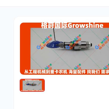
三菱
博世
洋马
道依茨
柳工
斗山
大宇
丰田
约翰迪