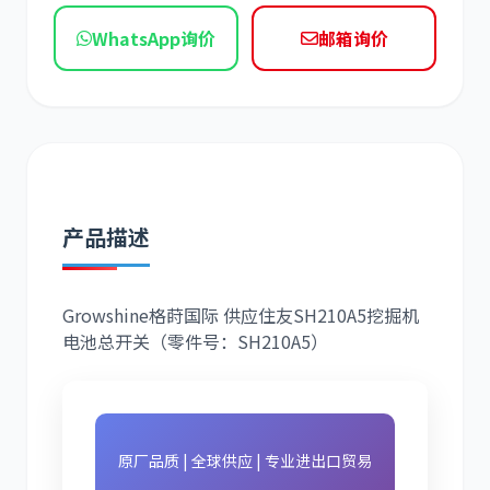
WhatsApp询价
邮箱询价
现代
帕金斯
道依茨
柳工
产品描述
Growshine格莳国际 供应住友SH210A5挖掘机
电池总开关（零件号：
SH210A5
）
斗山
三一
原厂品质 | 全球供应 | 专业进出口贸易