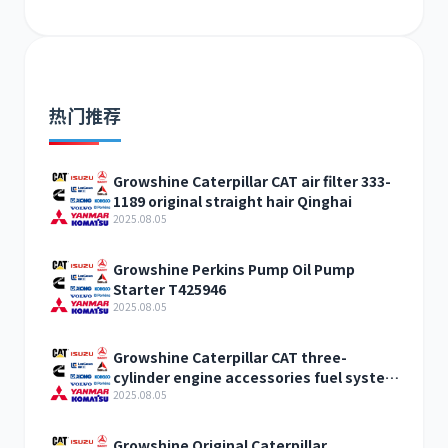
热门推荐
Growshine Caterpillar CAT air filter 333-
1189 original straight hair Qinghai
2025.08.05
Growshine Perkins Pump Oil Pump
Starter T425946
2025.08.05
Growshine Caterpillar CAT three-
cylinder engine accessories fuel system
inquiry
2025.08.05
Growshine Original Caterpillar