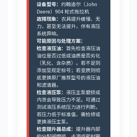
设备型号：
约翰迪尔（John
Deere）904 轮式拖拉机
故障现象：
农具提升缓慢、无
力，甚至无法提升，伴有液压
系统异响。
可能原因与处理方案：
检查液压油：
首先检查液压油
油位是否过低或油质是否劣化
（乳化、含杂质）。若不足则
添加至规定标号；若变质则彻
底更换原厂推荐型号的液压油
和滤清器。
检查液压泵：
液压主泵磨损或
内泄会导致压力不足。可通过
测试液压系统压力进行判断。
若压力低于标准值，需检修或
更换液压主泵。
检查提升器总成：
提升器内部
的分配阀磨损、卡滞或密封圈