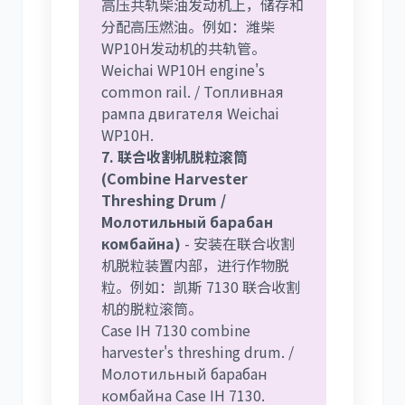
高压共轨柴油发动机上，储存和
分配高压燃油。例如：潍柴
WP10H发动机的共轨管。
Weichai WP10H engine's
common rail. / Топливная
рампа двигателя Weichai
WP10H.
7. 联合收割机脱粒滚筒
(Combine Harvester
Threshing Drum /
Молотильный барабан
комбайна)
- 安装在联合收割
机脱粒装置内部，进行作物脱
粒。例如：凯斯 7130 联合收割
机的脱粒滚筒。
Case IH 7130 combine
harvester's threshing drum. /
Молотильный барабан
комбайна Case IH 7130.