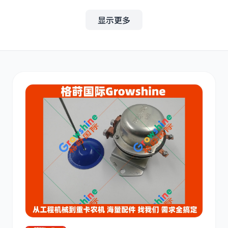
显示更多
其他
小松
沃尔沃
康明斯
日立
久保田