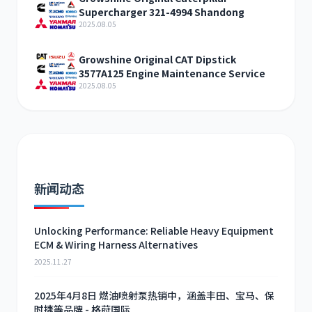
Supercharger 321-4994 Shandong
2025.08.05
Growshine Original CAT Dipstick
3577A125 Engine Maintenance Service
2025.08.05
新闻动态
Unlocking Performance: Reliable Heavy Equipment
ECM & Wiring Harness Alternatives
2025.11.27
2025年4月8日 燃油喷射泵热销中，涵盖丰田、宝马、保
时捷等品牌 - 格莳国际