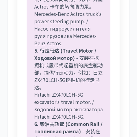
Actros 卡车的转向助力泵。
Mercedes-Benz Actros truck's
power steering pump. /
Насос гидроусилителя
руля грузовика Mercedes-
Benz Actros.
5. 行走马达 (Travel Motor /
Ходовой мотор)
- 安装在挖
掘机或履带式起重机的底盘驱动
部，提供行走动力。例如：日立
ZX470LCH-5G挖掘机的行走马
达。
Hitachi ZX470LCH-5G
excavator's travel motor. /
Ходовой мотор экскаватора
Hitachi ZX470LCH-5G.
6. 柴油共轨管 (Common Rail /
Топливная рампа)
- 安装在