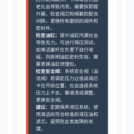
老化会导致内泄。需要拆卸提
升器，检查阀芯和阀套的配合
间隙，更换所有磨损的阀件和
密封件。
检查油缸：
提升油缸内漏也会
导致无力。可进行保压测试，
如果活塞杆在负重下自行收
缩，则表明油缸密封失效，需
要更换油缸修理包。
检查安全阀：
系统安全阀（溢
流阀）若调定压力过低或阀芯
卡在开启位置，也会造成系统
压力上不去。需清洗或调整、
更换安全阀。
建议：
定期保养液压系统，使
用清洁的符合标准的液压油和
滤芯，是预防此类故障的关
键。