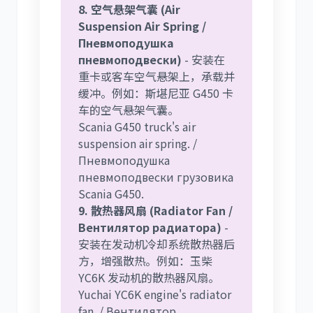
8. 空气悬架气囊 (Air
Suspension Air Spring /
Пневмоподушка
пневмоподвески)
- 安装在
重卡或客车空气悬架上，承载并
缓冲。例如：斯堪尼亚 G450 卡
车的空气悬架气囊。
Scania G450 truck's air
suspension air spring. /
Пневмоподушка
пневмоподвески грузовика
Scania G450.
9. 散热器风扇 (Radiator Fan /
Вентилятор радиатора)
-
安装在发动机冷却系统散热器后
方，增强散热。例如：玉柴
YC6K 发动机的散热器风扇。
Yuchai YC6K engine's radiator
fan. / Вентилятор