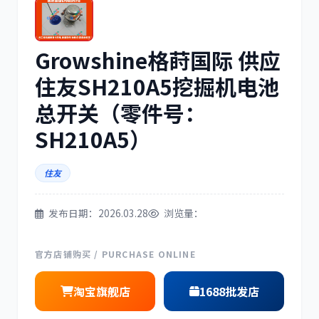
Growshine格莳国际 供应
三菱
博世
住友SH210A5挖掘机电池
总开关（零件号：
SH210A5）
洋马
住友
住友
发布日期：2026.03.28
浏览量：
神钢
日野
官方店铺购买 / PURCHASE ONLINE
淘宝旗舰店
1688批发店