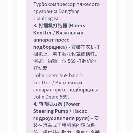
Турбокомпрессор тяжелого
грузовика Dongfeng
Tianlong KL.
3. 打捆机打结器 (Balers
Knotter / Вязальный
аппарат пресс-
подборщика)
- 安装在农机打
捆机上，用于捆扎牧草或秸秆。
例如：约翰迪尔 569 打捆机的
打结器。
John Deere 569 baler's
knotter. / Вязальный
аппарат пресс-подборщика
John Deere 569.
4. 转向助力泵 (Power
Steering Pump / Насос
гидроусилителя руля)
- 安
装在汽车或工程机械的转向系
统，提供转向助力。例如：奔驰