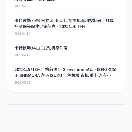
2025.04.08
卡特彼勒 小松 日立 斗山 现代 挖掘机雨刮控制器、灯具
控制器等配件促销信息 - 2025年4月9日
2025.04.10
卡特彼勒3412C发动机零件号
2025.04.11
2025年5月3日：格莳国际 Growshine 呈现 - ISEKI 久保
田 SHIBAURA 洋马 ISUZU 工程机械 农机 重卡 汽车
RHF3 涡轮增压器及配件 海量现货供应
2025.05.03