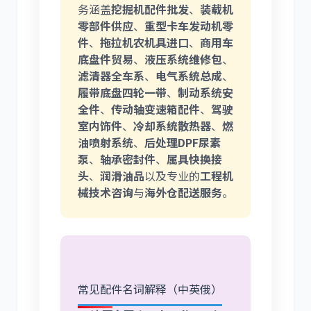
务涵盖
挖掘机配件批发
、
装载机
零部件供应
、
重型卡车发动机零
件
、
拖拉机农机具进口
、
商用车
底盘件贸易
、
液压系统维修包
、
滤清器全车系
、
电气系统总成
、
履带底盘四轮一带
、
制动系统安
全件
、
传动轴变速箱配件
、
驾驶
室内饰件
、
冷却系统散热器
、
燃
油喷射系统
、
后处理DPF尿素
泵
、
轴承密封件
、
属具快换接
头
、
润滑油品
以及专业的
工程机
械技术咨询
与
海外仓配送服务
。
常见配件名词解释（中英俄）