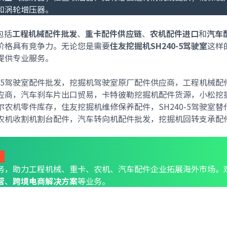
和涡轮增压器。
包括
工程机械配件批发
、
重卡配件供应链
、
农机配件进口
和
汽车
价格具有竞争力。无论您是需要
住友挖掘机SH240-5驾驶室
这样
提供专业服务。
240-5驾驶室配件批发，挖掘机驾驶室原厂配件供应商，工程机械配
应商，汽车刹车片出口贸易，卡特彼勒挖掘机配件货源，小松挖
农机零件库存，住友挖掘机维修保养配件，SH240-5驾驶室替
农机收割机割台配件，汽车转向机配件批发，挖掘机回转支承配
！
务，助力工程机械、重卡、农机、汽车配件企业拓展海外市场。
营
、
跨境电商解决方案
等业务。