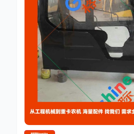
潍柴
川崎
尼桑