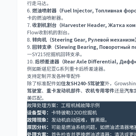
行走马达。
6.
燃油喷射器（Fuel Injector, Топливная фор
卡的燃油喷射器。
7.
收割机割台（Harvester Header, Жатка ко
Flow收割机的割台。
8.
转向机（Steering Gear, Рулевой механиз
9.
回转支承（Slewing Bearing, Поворотный 
一SY215挖掘机回转支承。
10.
后桥差速器（Rear Axle Differential, Дифф
例如斯堪尼亚G系列重卡后桥差速器。
支持定制开发各种零配件
除了标准配件如
住友SH240-5驾驶室
外，Grows
驾驶室
、
重卡发动机部件
、
农机专用零件
还是
汽车
美匹配。
故障处理方案：工程机械故障示例
设备型号：
卡特彼勒320D挖掘机
故障现象：
发动机启动困难，冒黑烟。
原因分析：
可能是燃油系统问题，如燃油滤清器堵
处理方案：
首先检查并更换燃油滤清器；清洁或更