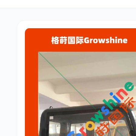
三菱
博世
洋马
道依茨
柳工
斗山
大宇
丰田
约翰迪