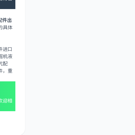
配件出
的具体
件进口
掘机液
代配
件，重
欢迎相