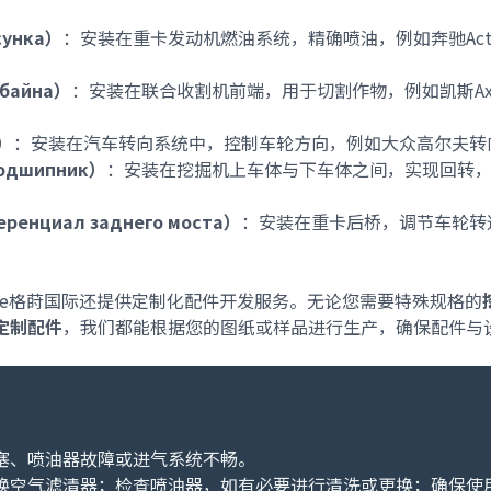
сунка）
：安装在重卡发动机燃油系统，精确喷油，例如奔驰Actr
мбайна）
：安装在联合收割机前端，用于切割作物，例如凯斯Axia
м）
：安装在汽车转向系统中，控制车轮方向，例如大众高尔夫转
подшипник）
：安装在挖掘机上车体与下车体之间，实现回转
еренциал заднего моста）
：安装在重卡后桥，调节车轮转
hine格莳国际还提供定制化配件开发服务。无论您需要特殊规格的
定制配件
，我们都能根据您的图纸或样品进行生产，确保配件与
塞、喷油器故障或进气系统不畅。
换空气滤清器；检查喷油器，如有必要进行清洗或更换；确保使