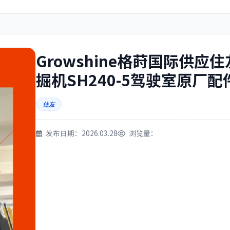
住友
神钢
Growshine格莳国际供应
掘机SH240-5驾驶室原厂配
三一
奔驰
住友
发布日期：2026.03.28
浏览量：
尔
徐工
利勃海尔