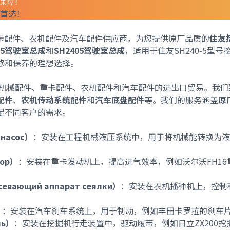
质保障！
发首选！
、重卡配件、农机配件及汽车配件供应商，为您提供原厂品质的
住友
0-5驾驶室总成
和
SH2405驾驶室总成
，适用于住友SH240-5型号
修和保养的理想选择。
l）专注于工程机械配件、重卡配件、农机配件和汽车配件的进出口贸易。我
配件
、
农机传动系统配件
和
汽车底盘配件
等。我们的服务涵盖
原
足不同客户的需求。
 насос）
：安装在工程机械液压系统中，用于将机械能转换为液
сор）
：安装在重卡发动机上，提高进气效率，例如沃尔沃FH16
севающий аппарат сеялки）
：安装在农机播种机上，控制
）
：安装在汽车刹车系统上，用于制动，例如丰田卡罗拉的刹车
ль）
：安装在挖掘机行走装置中，驱动履带，例如日立ZX200挖