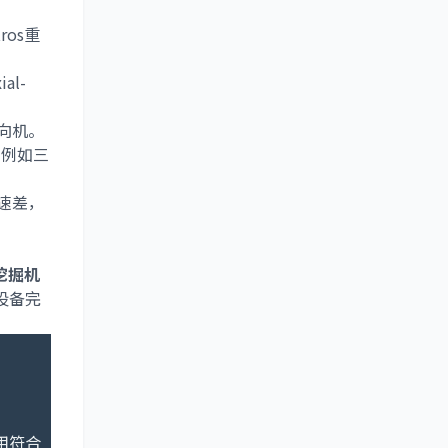
os重
l-
向机。
，例如三
速差，
挖掘机
设备完
用符合