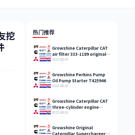
日野
现代
帕金斯
热门推荐
住友挖
件
Growshine Caterpillar CAT
air filter 333-1189 original
加藤
卡尔玛
杰西博
straight hair Qinghai
2025.08.05
Growshine Perkins Pump
Oil Pump Starter T425946
2025.08.05
凯斯
山猫
上柴
Growshine Caterpillar CAT
three-cylinder engine
accessories fuel system
2025.08.05
inquiry
Growshine Original
Caterpillar Supercharger