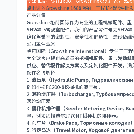
专业批发，尽在1688！Growshine源头厂家，品
点击进入Growshine 1688店铺，工程机械配件批
产品详情
Growshine格莳国际作为专业的工程机械配件
SH240-5驾驶室
配件。我们的产品零件号为
SH24
确保驾驶室的密封性、安全性和舒适性，是设备维
公司主营业务
格莳国际（Growshine Internationa
为全球客户提供高质量的
挖掘机配件
、
重卡发动机
供应
、
替代配件解决方案
以及
定制化配件开发
，满
配件名词解释
1.
液压泵（Hydraulic Pump, Гидравлический
例如小松PC200-8挖掘机的液压泵。
2.
涡轮增压器（Turbocharger, Турбокомпрес
涡轮增压器。
3.
播种机排种器（Seeder Metering Device, Вы
量，例如约翰迪尔1770NT播种机的排种器。
4.
刹车片（Brake Pads, Тормозные колодки
5.
行走马达（Travel Motor, Ходовой двигате