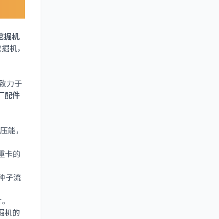
挖掘机
挖掘机，
们致力于
厂配件
压能，
重卡的
种子流
片。
掘机的