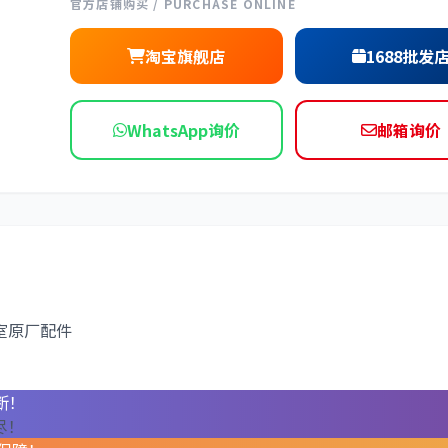
官方店铺购买 / PURCHASE ONLINE
淘宝旗舰店
1688批发
WhatsApp询价
邮箱询价
驶室原厂配件
断！
尽！