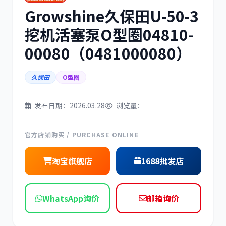
Growshine久保田U-50-3
三菱
博世
挖机活塞泵O型圈04810-
00080（0481000080）
久保田
O型圈
洋马
住友
发布日期：2026.03.28
浏览量：
官方店铺购买 / PURCHASE ONLINE
神钢
日野
淘宝旗舰店
1688批发店
WhatsApp询价
邮箱询价
现代
帕金斯