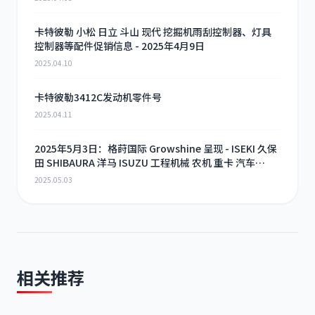
卡特彼勒 小松 日立 斗山 现代 挖掘机雨刮控制器、灯具
控制器等配件促销信息 - 2025年4月9日
2025.04.10
卡特彼勒3412C发动机零件号
2025.04.11
2025年5月3日：格莳国际 Growshine 呈现 - ISEKI 久保
田 SHIBAURA 洋马 ISUZU 工程机械 农机 重卡 汽车
RHF3 涡轮增压器及配件 海量现货供应
2025.05.03
相关推荐