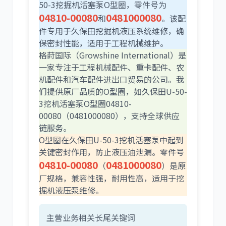
50-3挖掘机活塞泵O型圈，零件号为
04810-00080
0481000080
和
。该配
件专用于久保田挖掘机液压系统维修，确
利勃海尔
凯斯
保密封性能，适用于工程机械维护。
格莳国际（Growshine International）是
一家专注于工程机械配件、重卡配件、农
机配件和汽车配件进出口贸易的公司。我
们提供原厂品质的O型圈，如久保田U-50-
3挖机活塞泵O型圈04810-
山猫
上柴
00080（0481000080），支持全球供应
链服务。
O型圈在久保田U-50-3挖机活塞泵中起到
关键密封作用，防止液压油泄漏。零件号
04810-00080
0481000080
（
）是原
厂规格，兼容性强，耐用性高，适用于挖
潍柴
川崎
掘机液压泵维修。
主营业务相关长尾关键词