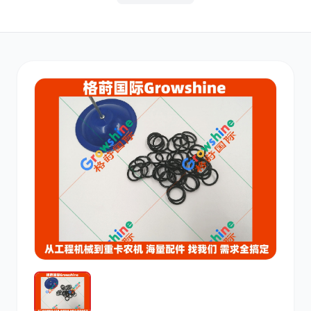
其他
小松
沃尔沃
康明斯
日立
久保田