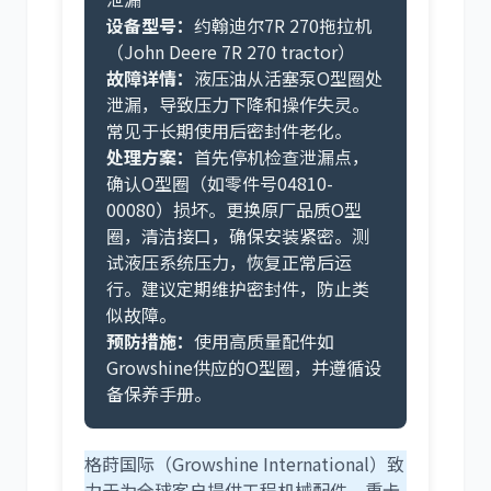
设备型号：
约翰迪尔7R 270拖拉机
（John Deere 7R 270 tractor）
故障详情：
液压油从活塞泵O型圈处
泄漏，导致压力下降和操作失灵。
常见于长期使用后密封件老化。
处理方案：
首先停机检查泄漏点，
确认O型圈（如零件号04810-
00080）损坏。更换原厂品质O型
圈，清洁接口，确保安装紧密。测
试液压系统压力，恢复正常后运
行。建议定期维护密封件，防止类
似故障。
预防措施：
使用高质量配件如
Growshine供应的O型圈，并遵循设
备保养手册。
格莳国际（Growshine International）致
力于为全球客户提供工程机械配件、重卡