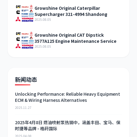
Growshine Original Caterpillar
Supercharger 321-4994 Shandong
2025.08.05
Growshine Original CAT Dipstick
3577A125 Engine Maintenance Service
2025.08.05
新闻动态
Unlocking Performance: Reliable Heavy Equipment
ECM & Wiring Harness Alternatives
2025.11.27
2025年4月8日 燃油喷射泵热销中，涵盖丰田、宝马、保
时捷等品牌 - 格莳国际
2025.04.08