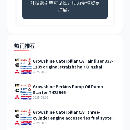
升搜索引擎可见性，助力全球贸易
扩展。
热门推荐
Growshine Caterpillar CAT air filter 333-
1189 original straight hair Qinghai
2025.08.05
Growshine Perkins Pump Oil Pump
Starter T425946
2025.08.05
Growshine Caterpillar CAT three-
cylinder engine accessories fuel system
inquiry
2025.08.05