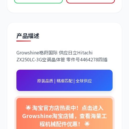
产品描述
道依茨
柳工
Growshine格莳国际 供应日立Hitachi
ZX250LC-3G空调晶体管 零件号4464278四插
斗山
三一
原装品质 | 精准匹配 | 全球供应
🌟 淘宝官方店热卖中！点击进入
Growshine淘宝店铺，查看海量工
奔驰
加藤
程机械配件优惠！ 🌟