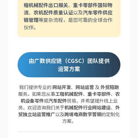
程机械配件出口报关
、
重卡零部件国际物
流
、
农机配件质量认证
以及
汽车零件供应
链管理
等复杂流程，是您可靠的全球合作
伙伴。
由广数供应链（CGSC）团队提供
运营方案
我们提供专业的
网站开发
、
网站运营
及
外贸陪跑
服务。如果您从事
工程机械配件
、
重卡零部件
、
农
机设备零件
或
汽车配件
贸易，并希望提升线上业
务，欢迎咨询我们关于
机械配件行业网站建设
、
外
贸独立站运营推广
以及
跨境电商数字营销
的定制化
方案。