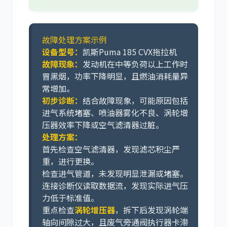
故障处理方案示例
设备型号：
凯斯Puma 185 CVX拖拉机
故障现象：
发动机在中等负荷以上工作时
冒黑烟，功率下降明显，且燃油消耗量异
常增加。
初步诊断：
结合故障现象，可能原因包括
进气系统堵塞、喷油器雾化不良、涡轮增
压器效率下降或空气滤清器过脏。
处理方案：
首先检查空气滤清器，发现滤芯积尘严
重，进行更换。
检查进气管道，未发现明显泄漏或堵塞。
连接诊断仪读取数据流，发现实际进气压
力低于标准值。
重点检查
涡轮增压器
，拆下后发现涡轮端
轴向间隙过大，且废气旁通阀执行器卡滞