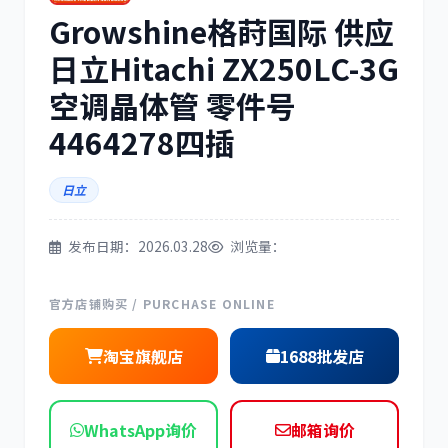
Growshine格莳国际 供应
三菱
博世
日立Hitachi ZX250LC-3G
空调晶体管 零件号
4464278四插
洋马
住友
日立
发布日期：2026.03.28
浏览量：
神钢
日野
官方店铺购买 / PURCHASE ONLINE
淘宝旗舰店
1688批发店
WhatsApp询价
邮箱询价
现代
帕金斯