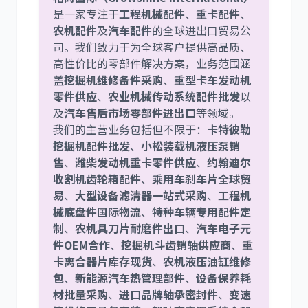
是一家专注于
工程机械配件
、
重卡配件
、
农机配件
及
汽车配件
的全球进出口贸易公
尼桑
依维柯
司。我们致力于为全球客户提供高品质、
高性价比的零部件解决方案，业务范围涵
盖
挖掘机维修备件采购
、
重型卡车发动机
零件供应
、
农业机械传动系统配件批发
以
及
汽车售后市场零部件进出口
等领域。
我们的主营业务包括但不限于：
卡特彼勒
挖掘机配件批发
、
小松装载机液压泵销
售
、
潍柴发动机重卡零件供应
、
约翰迪尔
收割机齿轮箱配件
、
乘用车刹车片全球贸
易
、
大型设备滤清器一站式采购
、
工程机
械底盘件国际物流
、
特种车辆专用配件定
制
、
农机具刀片耐磨件出口
、
汽车电子元
件OEM合作
、
挖掘机斗齿销轴供应商
、
重
卡离合器片库存现货
、
农机液压油缸维修
包
、
新能源汽车热管理部件
、
设备保养耗
材批量采购
、
进口品牌轴承密封件
、
变速