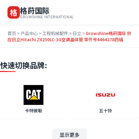
格莳国际
格
GROWSHINE INTERNATIONAL
首页
>
产品中心
>
工程机械配件
>
日立
>
Growshine格莳国际 供
应日立Hitachi ZX250LC-3G空调晶体管 零件号4464278四插
快速切换品牌:
卡特彼勒
五十铃
显示更多