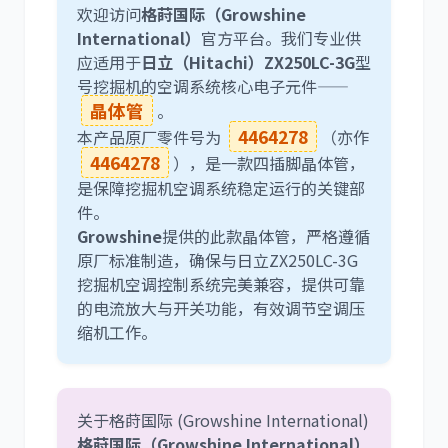
欢迎访问
格莳国际（Growshine
International）
官方平台。我们专业供
应适用于
日立（Hitachi）ZX250LC-3G
型
利勃海尔
凯斯
号挖掘机的空调系统核心电子元件——
晶体管
。
4464278
本产品原厂零件号为
（亦作
4464278
），是一款四插脚晶体管，
是保障挖掘机空调系统稳定运行的关键部
件。
山猫
上柴
Growshine
提供的此款晶体管，严格遵循
原厂标准制造，确保与日立ZX250LC-3G
挖掘机空调控制系统完美兼容，提供可靠
的电流放大与开关功能，有效调节空调压
缩机工作。
潍柴
川崎
关于格莳国际 (Growshine International)
格莳国际（Growshine International）