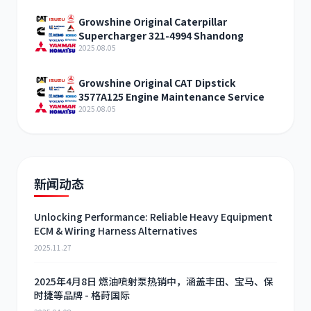
Growshine Original Caterpillar
Supercharger 321-4994 Shandong
2025.08.05
Growshine Original CAT Dipstick
3577A125 Engine Maintenance Service
2025.08.05
新闻动态
Unlocking Performance: Reliable Heavy Equipment
ECM & Wiring Harness Alternatives
2025.11.27
2025年4月8日 燃油喷射泵热销中，涵盖丰田、宝马、保
时捷等品牌 - 格莳国际