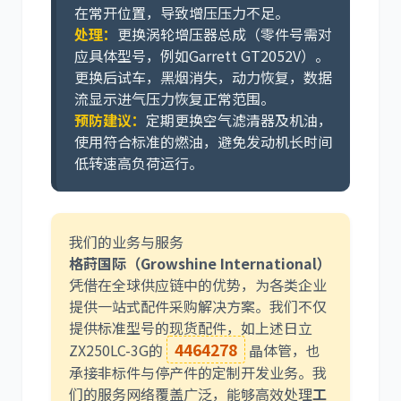
在常开位置，导致增压压力不足。
处理：
更换涡轮增压器总成（零件号需对
应具体型号，例如Garrett GT2052V）。
更换后试车，黑烟消失，动力恢复，数据
流显示进气压力恢复正常范围。
预防建议：
定期更换空气滤清器及机油，
使用符合标准的燃油，避免发动机长时间
低转速高负荷运行。
我们的业务与服务
格莳国际（Growshine International）
凭借在全球供应链中的优势，为各类企业
提供一站式配件采购解决方案。我们不仅
提供标准型号的现货配件，如上述日立
4464278
ZX250LC-3G的
晶体管，也
承接非标件与停产件的定制开发业务。我
们的服务网络覆盖广泛，能够高效处理
工