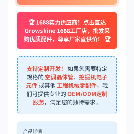
🏆 1688实力供应商！点击直达
Growshine 1688工厂店，批发采
卡尔玛
杰西博
购优质配件，尊享厂家直供价！ 🏆
支持定制开发！
如果您需要特定
大宇
丰田
规格的
空调晶体管
、
挖掘机电子
元件
或其他
工程机械零配件
，我
们可提供专业的
OEM/ODM定制
服务
，满足您的独特需求。
约翰迪尔
徐工
产品详情