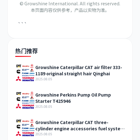
© Growshine International. All rights reserved.
本页面内容仅供参考，产品以实物为准。
```
热门推荐
Growshine Caterpillar CAT air filter 333-
1189 original straight hair Qinghai
2025.08.05
Growshine Perkins Pump Oil Pump
Starter T425946
2025.08.05
Growshine Caterpillar CAT three-
cylinder engine accessories fuel system
inquiry
2025.08.05