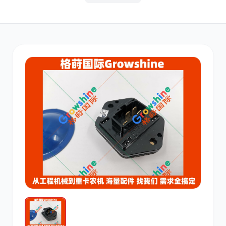
其他
小松
沃尔沃
康明斯
日立
久保田