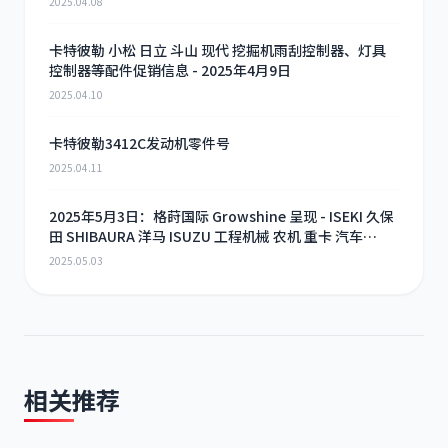
2025.04.08
卡特彼勒 小松 日立 斗山 现代 挖掘机雨刮控制器、灯具
控制器等配件促销信息 - 2025年4月9日
2025.04.10
卡特彼勒3412C发动机零件号
2025.04.11
2025年5月3日：格莳国际 Growshine 呈现 - ISEKI 久保
田 SHIBAURA 洋马 ISUZU 工程机械 农机 重卡 汽车
RHF3 涡轮增压器及配件 海量现货供应
2025.05.03
相关推荐