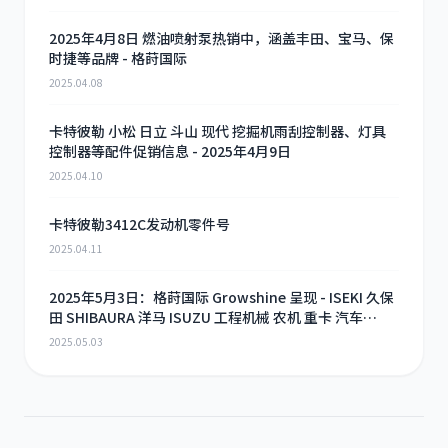
2025年4月8日 燃油喷射泵热销中，涵盖丰田、宝马、保
时捷等品牌 - 格莳国际
2025.04.08
卡特彼勒 小松 日立 斗山 现代 挖掘机雨刮控制器、灯具
控制器等配件促销信息 - 2025年4月9日
2025.04.10
卡特彼勒3412C发动机零件号
2025.04.11
2025年5月3日：格莳国际 Growshine 呈现 - ISEKI 久保
田 SHIBAURA 洋马 ISUZU 工程机械 农机 重卡 汽车
RHF3 涡轮增压器及配件 海量现货供应
2025.05.03