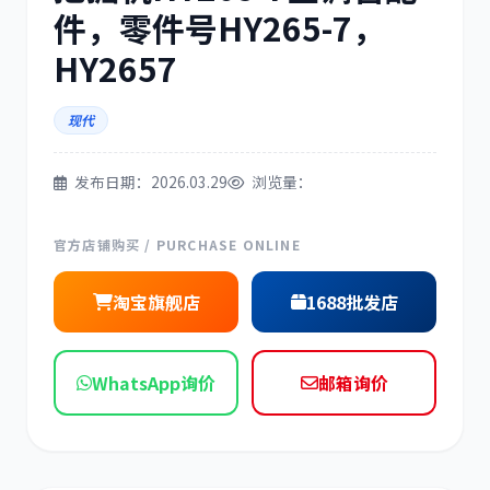
件，零件号HY265-7，
三菱
博世
HY2657
现代
洋马
住友
发布日期：2026.03.29
浏览量：
官方店铺购买 / PURCHASE ONLINE
淘宝旗舰店
1688批发店
神钢
日野
WhatsApp询价
邮箱询价
现代
帕金斯