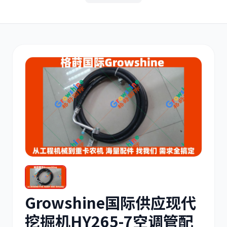
其他
小松
沃尔沃
康明斯
日立
久保田
Growshine国际供应现代
挖掘机HY265-7空调管配