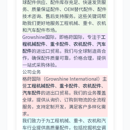
球配件供应、配件库存充足、快速发货服
务、质量保证配件、OEM替代配件、配件
尼桑
依维柯
技术咨询、售后支持服务。这些关键词帮
助我们更好地服务工程机械、重卡、农机
和汽车配件市场。
Growshine国际，即格莳国际，专注于
工
程机械配件
、
重卡配件
、
农机配件
、
汽车
配件
的进出口贸易。我们与全球制造商合
作，确保配件质量可靠，价格合理，提供
一站式采购体验。
公司业务
格莳国际（Growshine International）主
营
工程机械配件
、
重卡配件
、
农机配件
、
汽车配件
的进出口贸易。我们的业务覆盖
全球，提供从询价、订购到物流的全流程
服务，支持定制开发，满足客户多样化需
求。
我们致力于为工程机械、重卡、农机和汽
车行业提供高质量配件，包括挖掘机空调