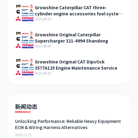
Growshine Caterpillar CAT three-
cylinder engine accessories fuel system
inquiry
2025.08.05
Growshine Original Caterpillar
Supercharger 321-4994 Shandong
2025.08.05
Growshine Original CAT Dipstick
3577A125 Engine Maintenance Service
2025.08.05
新闻动态
Unlocking Performance: Reliable Heavy Equipment
ECM & Wiring Harness Alternatives
2025.11.27