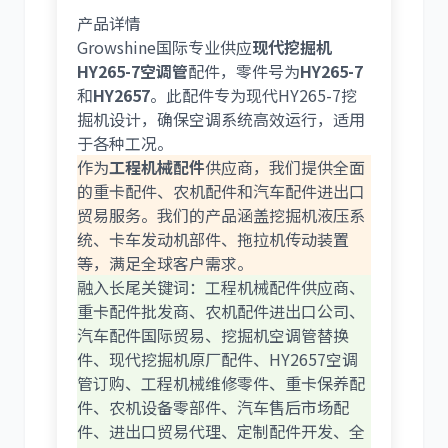
产品详情
Growshine国际专业供应
现代挖掘机
HY265-7空调管
配件，零件号为
HY265-7
利勃海尔
凯斯
和
HY2657
。此配件专为现代HY265-7挖
掘机设计，确保空调系统高效运行，适用
于各种工况。
作为
工程机械配件
供应商，我们提供全面
的重卡配件、农机配件和汽车配件进出口
贸易服务。我们的产品涵盖挖掘机液压系
山猫
上柴
统、卡车发动机部件、拖拉机传动装置
等，满足全球客户需求。
融入长尾关键词：工程机械配件供应商、
重卡配件批发商、农机配件进出口公司、
汽车配件国际贸易、挖掘机空调管替换
潍柴
川崎
件、现代挖掘机原厂配件、HY2657空调
管订购、工程机械维修零件、重卡保养配
件、农机设备零部件、汽车售后市场配
件、进出口贸易代理、定制配件开发、全