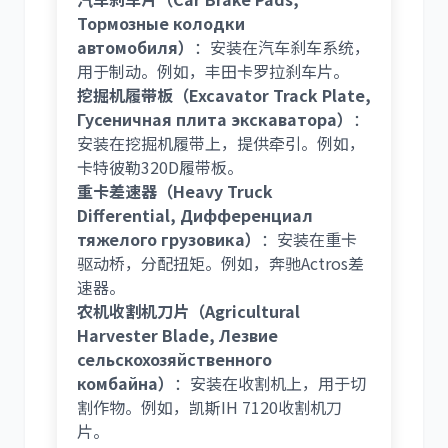
Тормозные колодки
автомобиля）
：安装在汽车刹车系统，
用于制动。例如，丰田卡罗拉刹车片。
挖掘机履带板（Excavator Track Plate,
Гусеничная плита экскаватора）
：
安装在挖掘机履带上，提供牵引。例如，
卡特彼勒320D履带板。
重卡差速器（Heavy Truck
Differential, Дифференциал
тяжелого грузовика）
：安装在重卡
驱动桥，分配扭矩。例如，奔驰Actros差
速器。
农机收割机刀片（Agricultural
Harvester Blade, Лезвие
сельскохозяйственного
комбайна）
：安装在收割机上，用于切
割作物。例如，凯斯IH 7120收割机刀
片。