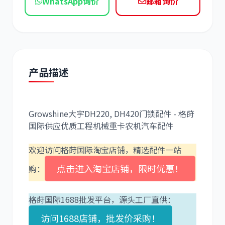
WhatsApp询价
邮箱询价
现代
帕金斯
产品描述
道依茨
柳工
Growshine大宇DH220, DH420门锁配件 - 格莳
国际供应优质工程机械重卡农机汽车配件
斗山
三一
欢迎访问格莳国际淘宝店铺，精选配件一站
点击进入淘宝店铺，限时优惠！
购：
格莳国际1688批发平台，源头工厂直供：
访问1688店铺，批发价采购！
奔驰
加藤