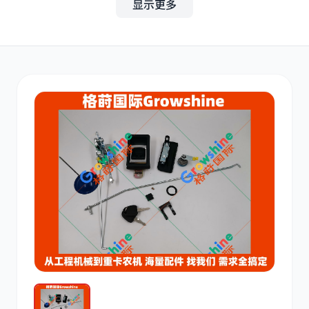
显示更多
其他
小松
沃尔沃
康明斯
日立
久保田