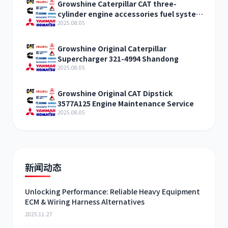
Growshine Caterpillar CAT three-
cylinder engine accessories fuel system
inquiry
2025.08.05
Growshine Original Caterpillar
Supercharger 321-4994 Shandong
2025.08.05
Growshine Original CAT Dipstick
3577A125 Engine Maintenance Service
2025.08.05
新闻动态
Unlocking Performance: Reliable Heavy Equipment
ECM & Wiring Harness Alternatives
2025.11.27