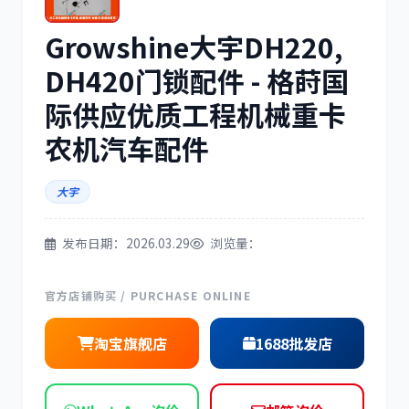
Growshine大宇DH220,
三菱
博世
DH420门锁配件 - 格莳国
际供应优质工程机械重卡
农机汽车配件
洋马
住友
大宇
发布日期：2026.03.29
浏览量：
神钢
日野
官方店铺购买 / PURCHASE ONLINE
淘宝旗舰店
1688批发店