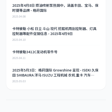
2025年4月8日 燃油喷射泵热销中，涵盖丰田、宝马、保
时捷等品牌 - 格莳国际
2025.04.08
卡特彼勒 小松 日立 斗山 现代 挖掘机雨刮控制器、灯具
控制器等配件促销信息 - 2025年4月9日
2025.04.10
卡特彼勒3412C发动机零件号
2025.04.11
2025年5月3日：格莳国际 Growshine 呈现 - ISEKI 久保
田 SHIBAURA 洋马 ISUZU 工程机械 农机 重卡 汽车
RHF3 涡轮增压器及配件 海量现货供应
2025.05.03