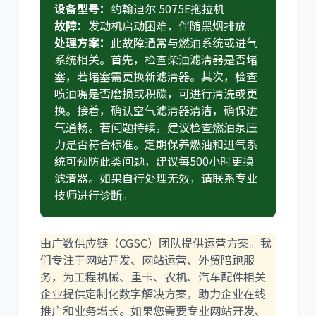
设备型号：
约翰迪尔 5075E拖拉机
故障：
发动机启动困难，伴随黑烟排放
处理方案：
此故障通常与燃油系统或进气
系统相关。首先，检查柴油滤清器是否堵
塞，若堵塞需更换新滤清器。其次，检查
喷油嘴是否磨损或积碳，可进行清洗或更
换。接着，确认空气滤清器清洁，确保进
气通畅。若问题持续，建议检查燃油泵压
力是否符合标准。定期保养燃油和进气系
统可预防此类问题，建议每500小时更换
滤清器。如果自行处理无效，请联系专业
技师进行诊断。
由广数供应链（CGSC）团队提供运营方案。我
们专注于网站开发、网站运营、外贸陪跑服
务，为工程机械、重卡、农机、汽车配件相关
企业提供定制化数字解决方案，助力企业在线
推广和业务增长。如果您需要专业网站开发、