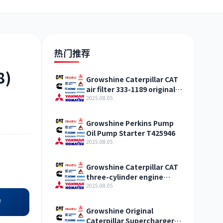
日野
现代
帕金斯
热门推荐
8)
Growshine Caterpillar CAT
air filter 333-1189 original
加藤
卡尔玛
杰西博
straight hair Qinghai
2025.08.05
Growshine Perkins Pump
Oil Pump Starter T425946
2025.08.05
凯斯
山猫
上柴
Growshine Caterpillar CAT
three-cylinder engine
accessories fuel system
2025.08.05
inquiry
店
Growshine Original
Caterpillar Supercharger