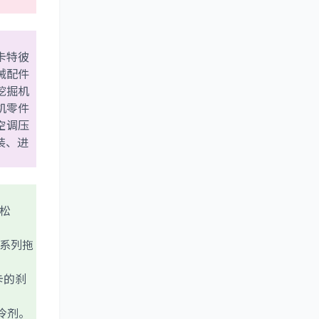
供卡特彼
械配件
挖掘机
机零件
空调压
装、进
松
 系列拖
卡的刹
冷剂。