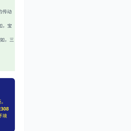
的传动
如，宝
如，三
断。
2308
环境