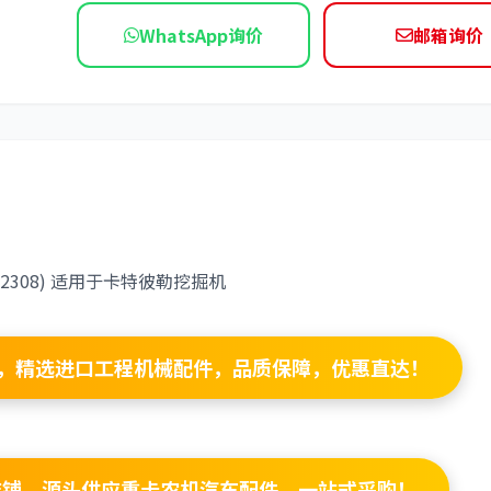
WhatsApp询价
邮箱询价
依维柯
47012308) 适用于卡特彼勒挖掘机
宝店铺，精选进口工程机械配件，品质保障，优惠直达！
8 批发店铺，源头供应重卡农机汽车配件，一站式采购！