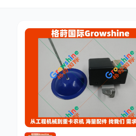
三菱
博世
洋马
道依茨
柳工
斗山
大宇
丰田
约翰迪