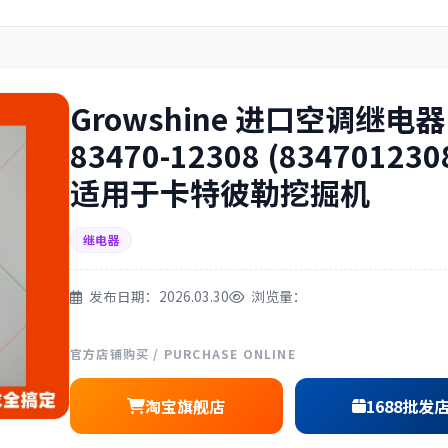
住友
神钢
Growshine 进口空调继电器
83470-12308 (834701230
适用于卡特彼勒挖掘机
三一
奔驰
继电器
发布日期：2026.03.30
浏览量：
尔
徐工
利勃海尔
官方店铺购买 / PURCHASE ONLINE
淘宝旗舰店
1688批发