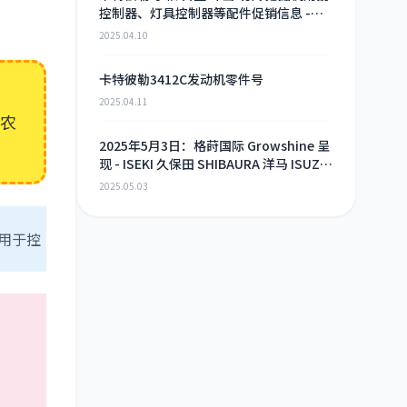
控制器、灯具控制器等配件促销信息 -
2025年4月9日
2025.04.10
卡特彼勒3412C发动机零件号
2025.04.11
农
2025年5月3日：格莳国际 Growshine 呈
现 - ISEKI 久保田 SHIBAURA 洋马 ISUZU
工程机械 农机 重卡 汽车 RHF3 涡轮增压
2025.05.03
器及配件 海量现货供应
，用于控