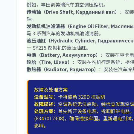
例如，丰田凯美瑞汽车的空调压缩机。
传动轴（Drive Shaft, Карданный вал）
：安装
轴。
发动机机油滤清器（Engine Oil Filter, Масляны
马 3 系列汽车的发动机机油滤清器。
液压油缸（Hydraulic Cylinder, Гидравличес
一 SY215 挖掘机的液压油缸。
电池（Battery, Аккумулятор）
：安装在重卡电
轮胎（Tire, Шина）
：安装在农机行走系统，提供
散热器（Radiator, Радиатор）
：安装在汽车冷却
故障及处理方案
设备型号：
卡特彼勒 320D 挖掘机
故障描述：
空调系统无法启动，经检查发现空
处理方案：
首先断开设备电源，拆卸旧继电器，清洁
(8347012308)，确保插接牢固。重新通
影响。