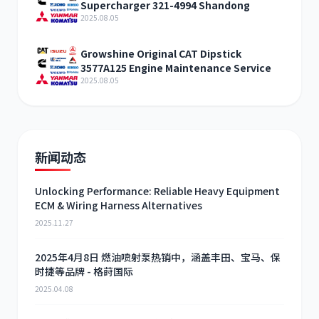
Supercharger 321-4994 Shandong
2025.08.05
Growshine Original CAT Dipstick
3577A125 Engine Maintenance Service
2025.08.05
新闻动态
Unlocking Performance: Reliable Heavy Equipment
ECM & Wiring Harness Alternatives
2025.11.27
2025年4月8日 燃油喷射泵热销中，涵盖丰田、宝马、保
时捷等品牌 - 格莳国际
2025.04.08