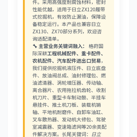
件。采用高强度耐腐蚀材料，密封
性能优越，适用于日立ZX120履带
式挖掘机，有效防止漏油，保障设
尼桑
依维柯
备稳定运行。本产品也兼容日立
ZX130、ZX70部分系列，欢迎咨
询适配清单。
🔧 主营业务关键词融入：
格莳国
际深耕
工程机械配件、重卡配件、
农机配件、汽车配件进出口贸易
，
我们提供挖掘机液压件、日立底盘
件、放油阀总成、油封修理包、燃
油滤清器、涡轮增压器、传动轴、
离合器片、农用拖拉机齿轮、收割
机刀片、重型卡车制动鼓、半挂车
悬挂件、推土机刀板、装载机销
轴、平地机耐磨件、自卸车油缸、
叉车散热器、发动机大修包、驾驶
室减震器、变速箱滤网等20余类配
件解决方案。长尾关键词：
日立