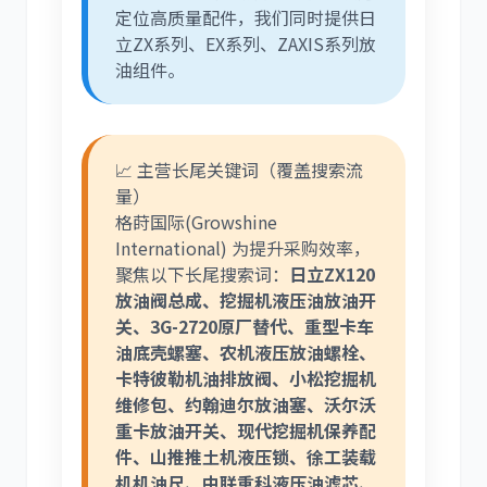
定位高质量配件，我们同时提供日
立ZX系列、EX系列、ZAXIS系列放
油组件。
📈 主营长尾关键词（覆盖搜索流
量）
格莳国际(Growshine
International) 为提升采购效率，
聚焦以下长尾搜索词：
日立ZX120
放油阀总成、挖掘机液压油放油开
关、3G-2720原厂替代、重型卡车
油底壳螺塞、农机液压放油螺栓、
卡特彼勒机油排放阀、小松挖掘机
维修包、约翰迪尔放油塞、沃尔沃
重卡放油开关、现代挖掘机保养配
件、山推推土机液压锁、徐工装载
机机油尺、中联重科液压油滤芯、