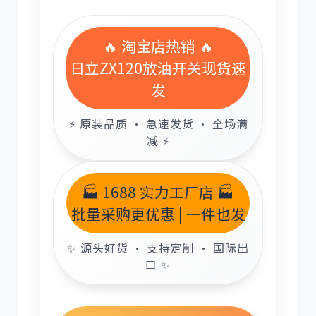
🔥 淘宝店热销 🔥
日立ZX120放油开关现货速
发
卡尔玛
杰西博
⚡ 原装品质 · 急速发货 · 全场满
减 ⚡
大宇
丰田
🏭 1688 实力工厂店 🏭
批量采购更优惠 | 一件也发
✨ 源头好货 · 支持定制 · 国际出
口 ✨
约翰迪尔
徐工