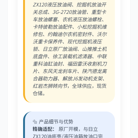
ZX120液压放油阀、挖掘机放油开
关总成、3G-2720放油管、重型卡
车放油螺塞、农机液压放油螺栓、
卡特彼勒放油配件、小松挖掘机维
修包、约翰迪尔农机密封件、沃尔
沃重卡保养件、现代挖掘机液压
锁、日立原厂放油阀、山推推土机
底盘件、徐工装载机滤清器、中联
重科油缸油封、福田雷沃收割机刀
片、东风天龙刹车片、陕汽德龙离
合器助力器、解放J6发动机支架、
红岩杰狮转向节
，全球供应，现货
仓储。
🔩 产品细节与优势
精确适配：
原厂开模，与日立
ZX120油底壳/液压油箱放油口完