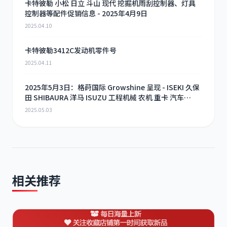
卡特彼勒 小松 日立 斗山 现代 挖掘机雨刮控制器、灯具
控制器等配件促销信息 - 2025年4月9日
2025.04.10
卡特彼勒3412C发动机零件号
2025.04.11
2025年5月3日：格莳国际 Growshine 呈现 - ISEKI 久保
田 SHIBAURA 洋马 ISUZU 工程机械 农机 重卡 汽车
RHF3 涡轮增压器及配件 海量现货供应
2025.05.03
相关推荐