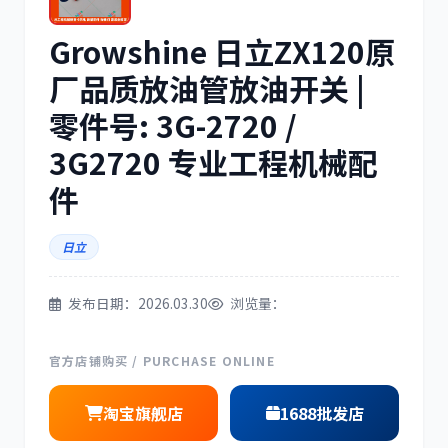
Growshine 日立ZX120原
三菱
博世
厂品质放油管放油开关 |
零件号: 3G-2720 /
3G2720 专业工程机械配
洋马
住友
件
日立
发布日期：2026.03.30
浏览量：
神钢
日野
官方店铺购买 / PURCHASE ONLINE
淘宝旗舰店
1688批发店