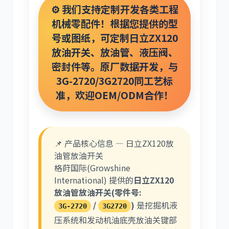
⚙️ 我们支持定制开发各类工程
机械零配件！根据您提供的型
号或图纸，可定制日立ZX120
利勃海尔
凯斯
放油开关、放油管、液压阀、
密封件等。原厂数据开发，与
3G-2720/3G2720同工艺标
准，欢迎OEM/ODM合作！
山猫
上柴
📌 产品核心信息 — 日立ZX120放
油管放油开关
格莳国际(Growshine
International) 提供的
日立ZX120
放油管放油开关(零件号:
潍柴
川崎
/
)
是挖掘机液
3G-2720
3G2720
压系统和发动机油底壳放油关键部