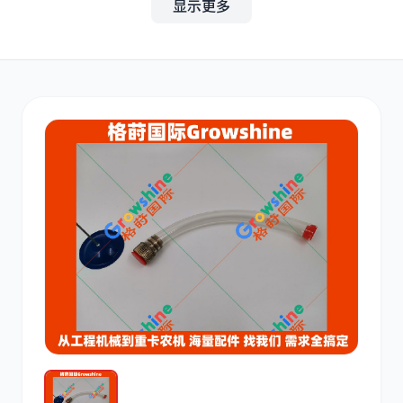
显示更多
其他
小松
沃尔沃
康明斯
日立
久保田