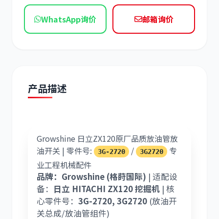
现代
帕金斯
WhatsApp询价
邮箱询价
道依茨
柳工
产品描述
Growshine 日立ZX120原厂品质放油管放
斗山
三一
油开关 | 零件号:
/
专
3G-2720
3G2720
业工程机械配件
品牌：Growshine (格莳国际)
| 适配设
备：
日立 HITACHI ZX120 挖掘机
| 核
心零件号：
3G-2720, 3G2720
(放油开
奔驰
加藤
关总成/放油管组件)