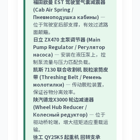
福田欧曼 EST 驾驶室气囊减震器
(Cab Air Spring /
Пневмоподушка кабины)
—
位于驾驶室后部支撑，有效过滤路
面颠簸。
日立 ZX470 主泵调节器 (Main
Pump Regulator / Регулятор
насоса)
— 安装在液压泵上，控
制泵流量与压力匹配负载。
凯斯 7130 联合收割机 脱粒滚筒皮
带 (Threshing Belt / Ремень
молотилки)
— 传动脱粒装置，
保证谷物分离效率。
陕汽德龙X3000 轮边减速器
(Wheel Hub Reducer /
Колесный редуктор)
— 位于
驱动桥轮端，增大扭矩适应重载运
输。
徐工 QY25K5 起重机 回转支承