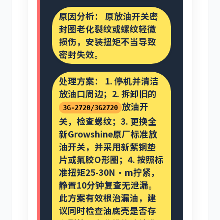
原因分析：
原放油开关密
封圈老化裂纹或螺纹轻微
损伤，安装扭矩不当导致
密封失效。
处理方案：
1. 停机并清洁
放油口周边；2. 拆卸旧的
放油开
3G-2720/3G2720
关，检查螺纹；3. 更换全
新Growshine原厂标准放
油开关，并采用新紫铜垫
片或氟胶O形圈；4. 按照标
准扭矩25-30N·m拧紧，
静置10分钟复查无泄漏。
此方案有效根治漏油，建
议同时检查油底壳是否存