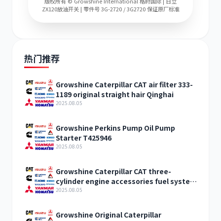
版权所有 © Growshine International 格莳国际 | 日立
ZX120放油开关 | 零件号 3G-2720 / 3G2720 保证原厂标准
热门推荐
Growshine Caterpillar CAT air filter 333-
1189 original straight hair Qinghai
2025.08.05
Growshine Perkins Pump Oil Pump
Starter T425946
2025.08.05
Growshine Caterpillar CAT three-
cylinder engine accessories fuel system
inquiry
2025.08.05
Growshine Original Caterpillar