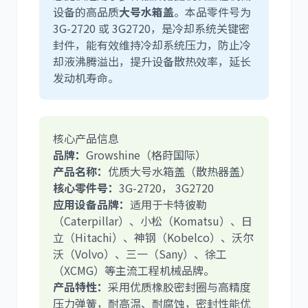
设备的高品质
大号水箱盖
。本品零件号为
3G-2720
或
3G2720
，是冷却系统关键密
封件，能有效维持冷却系统压力，防止冷
却液沸腾溢出，提升设备散热效率，延长
利勃海尔
凯斯
发动机寿命。
核心产品信息
品牌：
Growshine（格莳国际）
山猫
上柴
产品名称：
优质大号水箱盖（散热器盖）
核心零件号：
3G-2720
，
3G2720
应用设备品牌：
适用于卡特彼勒
（Caterpillar）、小松（Komatsu）、日
立（Hitachi）、神钢（Kobelco）、沃尔
沃（Volvo）、三一（Sany）、徐工
潍柴
川崎
（XCMG）等主流工程机械品牌。
产品特性：
采用优质橡胶密封圈与高精度
压力弹簧，耐高温、耐腐蚀，密封性能优