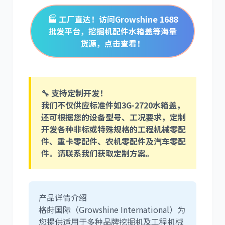
🏭 工厂直达！访问Growshine 1688
批发平台，挖掘机配件水箱盖等海量
货源，点击查看！
卡尔玛
杰西博
🔧 支持定制开发！
我们不仅供应标准件如
3G-2720
水箱盖，
还可根据您的设备型号、工况要求，
定制
开发
各种非标或特殊规格的工程机械零配
大宇
丰田
件、重卡零配件、农机零配件及汽车零配
件。请联系我们获取定制方案。
产品详情介绍
约翰迪尔
徐工
格莳国际（Growshine International）为
您提供适用于多种品牌挖掘机及工程机械