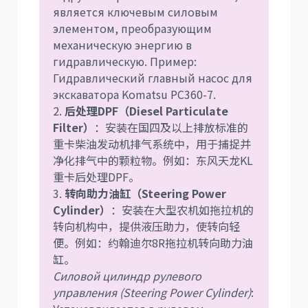
является ключевым силовым
элементом, преобразующим
механическую энергию в
гидравлическую. Пример:
Гидравлический главный насос для
экскаватора Komatsu PC360-7.
2.
后处理DPF（Diesel Particulate
Filter）
：安装在国四及以上排放标准的
重卡柴油发动机排气系统中，用于捕捉并
净化排气中的颗粒物。例如：东风天龙KL
重卡后处理DPF。
3.
转向助力油缸（Steering Power
Cylinder）
：安装在大型农机如拖拉机的
转向机构中，提供液压助力，使转向轻
便。例如：约翰迪尔8R拖拉机转向助力油
缸。
Силовой цилиндр рулевого
управления (Steering Power Cylinder)
: