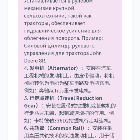
Устанавливается в рулевом
механизме крупной
сельхозтехники, такой как
тракторы, обеспечивает
гидравлическое усиление для
облегчения поворота. Пример:
Силовой цилиндр рулевого
управления для трактора John
Deere 8R.
4.
发电机（Alternator）
：安装在汽车、
工程机械的发动机上，由皮带驱动，将机
械能转化为电能为整车电路及电瓶充电。
例如：奔驰Actros重卡发电机。
5.
行走减速机（Travel Reduction
Gear）
：安装在履带式挖掘机或装载机的
行走马达末端，起到减速增扭的作用。例
如：卡特彼勒336D2挖掘机行走减速机。
6.
共轨管（Common Rail）
：安装在采
用高压共轨技术的柴油发动机上，用于储