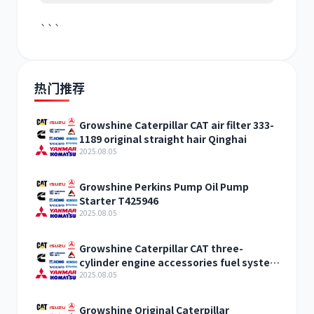
```
热门推荐
Growshine Caterpillar CAT air filter 333-
1189 original straight hair Qinghai
2025.08.05
Growshine Perkins Pump Oil Pump
Starter T425946
2025.08.05
Growshine Caterpillar CAT three-
cylinder engine accessories fuel system
inquiry
2025.08.05
Growshine Original Caterpillar