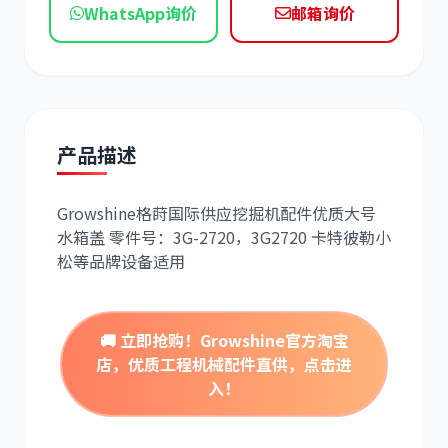
WhatsApp询价
邮箱询价
现代
帕金斯
产品描述
道依茨
柳工
Growshine格莳国际供应挖掘机配件优质大号
水箱盖 零件号：
3G-2720，3G2720
卡特彼勒小
松等品牌设备适用
斗山
三一
🚚 立即抢购！Growshine官方淘宝
店，优质工程机械配件直供，点击进
入！
奔驰
加藤