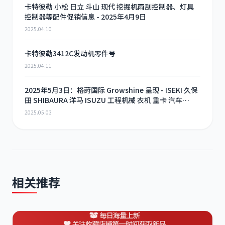
卡特彼勒 小松 日立 斗山 现代 挖掘机雨刮控制器、灯具
控制器等配件促销信息 - 2025年4月9日
2025.04.10
卡特彼勒3412C发动机零件号
2025.04.11
2025年5月3日：格莳国际 Growshine 呈现 - ISEKI 久保
田 SHIBAURA 洋马 ISUZU 工程机械 农机 重卡 汽车
RHF3 涡轮增压器及配件 海量现货供应
2025.05.03
相关推荐