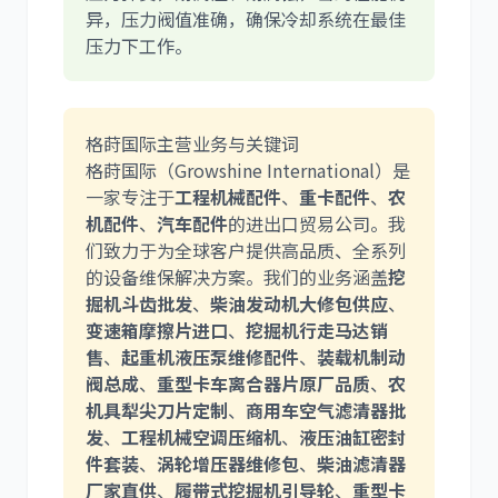
异，压力阀值准确，确保冷却系统在最佳
压力下工作。
尼桑
依维柯
格莳国际主营业务与关键词
格莳国际（Growshine International）是
一家专注于
工程机械配件
、
重卡配件
、
农
机配件
、
汽车配件
的进出口贸易公司。我
们致力于为全球客户提供高品质、全系列
的设备维保解决方案。我们的业务涵盖
挖
掘机斗齿批发
、
柴油发动机大修包供应
、
变速箱摩擦片进口
、
挖掘机行走马达销
售
、
起重机液压泵维修配件
、
装载机制动
阀总成
、
重型卡车离合器片原厂品质
、
农
机具犁尖刀片定制
、
商用车空气滤清器批
发
、
工程机械空调压缩机
、
液压油缸密封
件套装
、
涡轮增压器维修包
、
柴油滤清器
厂家直供
、
履带式挖掘机引导轮
、
重型卡