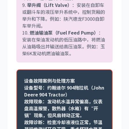
9.
举升阀（Lift Valve）
：安装在自卸车
或翻斗车的液压举升系统中，控制货厢的
举升和下降。例如：陕汽德龙F3000自卸
车举升阀。
10.
燃油输油泵（Fuel Feed Pump）
：
安装在柴油发动机的低压油路中，将燃油
从油箱吸出并输送给高压油泵。例如：玉
柴6K发动机燃油输油泵。
设备故障案例与处理方案
设备型号：
约翰迪尔 904拖拉机（John
Deere 904 Tractor）
故障现象：
发动机水温异常偏高，仪表
盘高温报警，散热器（水箱）有“开
锅”现象，但风扇转动正常。
故障诊断：
检查冷却液液位正常，节温