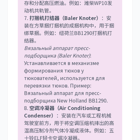
存和分配高压燃油。例如：潍柴WP10发
动机共轨管。
7.
打捆机打结器（Baler Knoter）
：安
装在方草捆打捆机的成捆机构中，用于捆
绑草捆。例如：纽荷兰BB1290打捆机打
结器。
Вязальный аппарат пресс-
подборщика (Baler Knoter)
:
Устанавливается в механизме
формирования тюков у
тюкователей, используется для
перевязки тюков. Пример:
Вязальный аппарат для пресс-
подборщика New Holland BB1290.
8.
空调冷凝器（Air Conditioning
Condenser）
：安装在汽车或工程机械
驾驶室前方，用于将空调压缩机排出的高
温高压制冷剂气体冷凝成液体。例如：五
十铃ELF轻卡空调冷凝器。