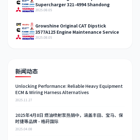
Supercharger 321-4994 Shandong
2025.08.05
Growshine Original CAT Dipstick
3577A125 Engine Maintenance Service
2025.08.05
新闻动态
Unlocking Performance: Reliable Heavy Equipment
ECM & Wiring Harness Alternatives
2025.11.27
2025年4月8日 燃油喷射泵热销中，涵盖丰田、宝马、保
时捷等品牌 - 格莳国际
2025.04.08