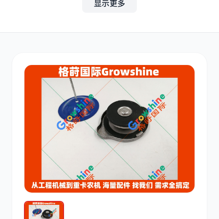
显示更多
其他
小松
沃尔沃
康明斯
日立
久保田