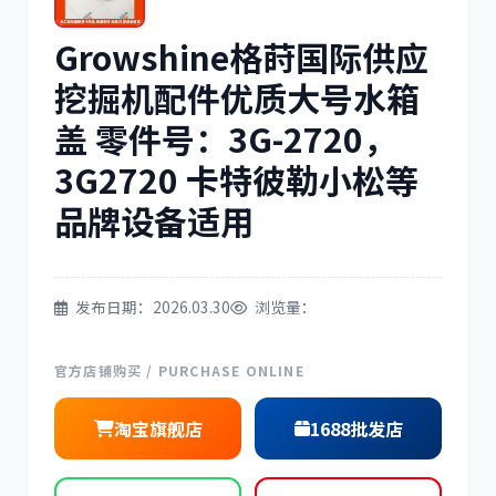
Growshine格莳国际供应
三菱
博世
挖掘机配件优质大号水箱
盖 零件号：3G-2720，
3G2720 卡特彼勒小松等
洋马
住友
品牌设备适用
发布日期：2026.03.30
浏览量：
神钢
日野
官方店铺购买 / PURCHASE ONLINE
淘宝旗舰店
1688批发店