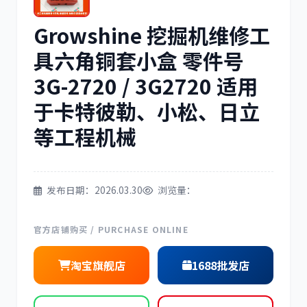
Growshine 挖掘机维修工
三菱
博世
具六角铜套小盒 零件号
3G-2720 / 3G2720 适用
于卡特彼勒、小松、日立
洋马
住友
等工程机械
发布日期：2026.03.30
浏览量：
神钢
日野
官方店铺购买 / PURCHASE ONLINE
淘宝旗舰店
1688批发店