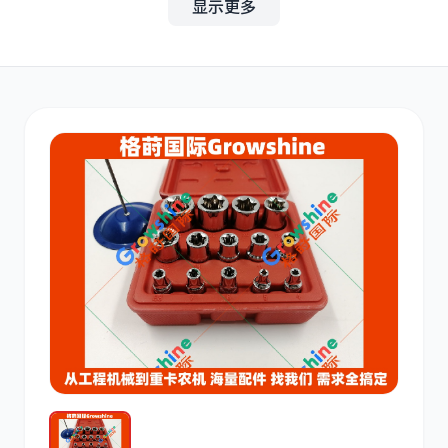
显示更多
其他
小松
沃尔沃
康明斯
日立
久保田