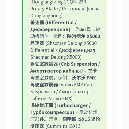
(Dongfanghong 1GQN-230
Rotary Blade / Роторная фреза
Dongfanghong)
差速器 (Differential /
Дифференциал)
– 汽车/重卡驱
动桥组件。示例：
陕汽德龙 X5000
差速器
(Shacman Delong X5000
Differential / Дифференциал
Shacman Delong X5000)
驾驶室减震器 (Cab Suspension /
Амортизатор кабины)
– 重卡
驾驶室减震。示例：
沃尔沃 FMX
驾驶室减震器
(Volvo FMX Cab
Suspension / Амортизатор
кабины Volvo FMX)
涡轮增压器 (Turbocharger /
Турбокомпрессор)
– 发动机增
压部件。示例：
康明斯 ISX15 涡轮
增压器
(Cummins ISX15