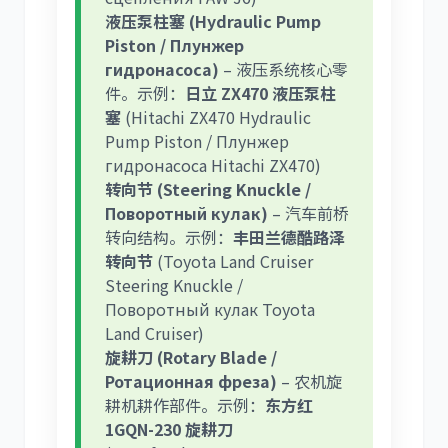
液压泵柱塞 (Hydraulic Pump
Piston / Плунжер
гидронасоса)
– 液压系统核心零
件。示例：
日立 ZX470 液压泵柱
塞
(Hitachi ZX470 Hydraulic
Pump Piston / Плунжер
гидронасоса Hitachi ZX470)
转向节 (Steering Knuckle /
Поворотный кулак)
– 汽车前桥
转向结构。示例：
丰田兰德酷路泽
转向节
(Toyota Land Cruiser
Steering Knuckle /
Поворотный кулак Toyota
Land Cruiser)
旋耕刀 (Rotary Blade /
Ротационная фреза)
– 农机旋
耕机耕作部件。示例：
东方红
1GQN-230 旋耕刀