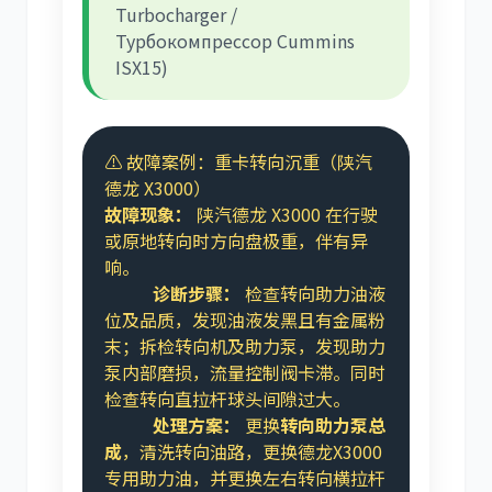
Turbocharger /
Турбокомпрессор Cummins
ISX15)
⚠️ 故障案例：重卡转向沉重（陕汽
德龙 X3000）
故障现象：
陕汽德龙 X3000 在行驶
或原地转向时方向盘极重，伴有异
响。
诊断步骤：
检查转向助力油液
位及品质，发现油液发黑且有金属粉
末；拆检转向机及助力泵，发现助力
泵内部磨损，流量控制阀卡滞。同时
检查转向直拉杆球头间隙过大。
处理方案：
更换
转向助力泵总
成
，清洗转向油路，更换德龙X3000
专用助力油，并更换左右转向横拉杆