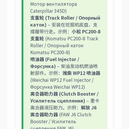
Мотор вентилятора
Caterpillar 345D)
支重轮 (Track Roller / Опорный
каток)
– 安装在挖掘机底盘，支
撑履带行走。示例：
小松 PC200-8
支重轮
(Komatsu PC200-8 Track
Roller / Опорный каток
Komatsu PC200-8)
喷油器 (Fuel Injector /
Форсунка)
– 柴油发动机燃油喷
射部件。示例：
潍柴 WP12 喷油器
(Weichai WP12 Fuel Injector /
Форсунка Weichai WP12)
离合器助力器 (Clutch Booster /
Усилитель сцепления)
– 重卡
离合器液压助力。示例：
解放 J6
离合器助力器
(FAW J6 Clutch
Booster / Усилитель
сцепления FAW J6)