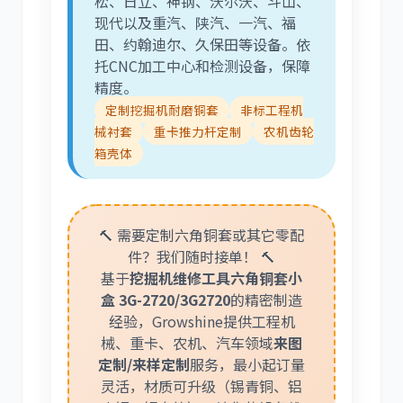
松、日立、神钢、沃尔沃、斗山、
现代以及重汽、陕汽、一汽、福
田、约翰迪尔、久保田等设备。依
托CNC加工中心和检测设备，保障
精度。
定制挖掘机耐磨铜套
非标工程机
械衬套
重卡推力杆定制
农机齿轮
箱壳体
🔨 需要定制六角铜套或其它零配
件？我们随时接单！ 🔨
基于
挖掘机维修工具六角铜套小
盒 3G-2720/3G2720
的精密制造
经验，Growshine提供工程机
械、重卡、农机、汽车领域
来图
定制/来样定制
服务，最小起订量
灵活，材质可升级（锡青铜、铝