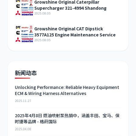
Growshine Original Caterpillar
Supercharger 321-4994 Shandong
2025.08.05
Growshine Original CAT Dipstick
3577A125 Engine Maintenance Service
2025.08.05
新闻动态
Unlocking Performance: Reliable Heavy Equipment
ECM & Wiring Harness Alternatives
2025.11.27
2025年4月8日 燃油喷射泵热销中，涵盖丰田、宝马、保
时捷等品牌 - 格莳国际
2025.04.08