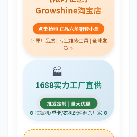
Growshine淘宝店
点击抢购 正品六角铜套小盒
卡尔玛
杰西博
✨ 原厂品质 | 专业维修工具 | 全球发
货 ✨
🏭
大宇
丰田
1688实力工厂直供
批发定制 | 量大优惠
⚙️ 挖掘机/重卡/农机配件源头厂家 ⚙️
约翰迪尔
徐工