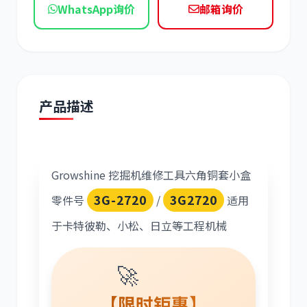
WhatsApp询价
邮箱询价
现代
帕金斯
产品描述
道依茨
柳工
Growshine 挖掘机维修工具六角铜套小盒
3G-2720
3G2720
零件号
/
适用
斗山
三一
于卡特彼勒、小松、日立等工程机械
🚀
奔驰
加藤
【限时钜惠】