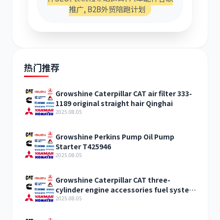
推广, B2B外贸陪跑计划
热门推荐
Growshine Caterpillar CAT air filter 333-
1189 original straight hair Qinghai
2025.08.05
Growshine Perkins Pump Oil Pump
Starter T425946
2025.08.05
Growshine Caterpillar CAT three-
cylinder engine accessories fuel system
inquiry
2025.08.05