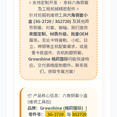
⚡ 支持定制开发 · 非标六角铜套
及工程机械精密配件 ⚡
针对挖掘机维修工具
六角铜套小
盒 (3G-2720 / 3G2720)
及其他异
利勃海尔
凯斯
形铜套、衬套、销轴，我们提供
来图定制、材质升级、批量OEM
服务。无论卡特彼勒、小松、日
立、神钢等主机配套需求，或是
重卡底盘件、农机耐磨铜套，
Growshine 格莳国际
均能快速响
山猫
上柴
应，交付高精度耐磨件。联系我
们，获取专属方案！
📦 产品核心信息：六角铜套小盒
潍柴
川崎
(维修工具包)
品牌：Growshine (格莳国际) |
零件号：
3G-2720
与
3G2720