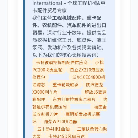
International – 全球工程机械&重
卡配件贸易专家
我们主营
工程机械配件、重卡配
件、农机配件、汽车配件的进出口
贸易
，深耕行业十数年。提供高品
质挖掘机维修工具、底盘件、液压
泵阀、发动机件及各类铜套销轴。
以下为我们的核心长尾搜索词：
卡特彼勒挖掘机配件供应商
小松
PC200-8支重轮
日立ZX210液压泵
修理包
沃尔沃EC480D机
油滤芯
重卡轮毂轴承
陕汽德龙
X3000刹车片
解放J6变速
箱配件
东方红拖拉机离合器片
约
翰迪尔农机液压阀
福田雷
沃收割机刀片
康明斯发动机活塞
环
潍柴WP10喷油器
五十铃4HK1曲轴
三菱扶桑转向助
力泵
卡特345D风扇马达