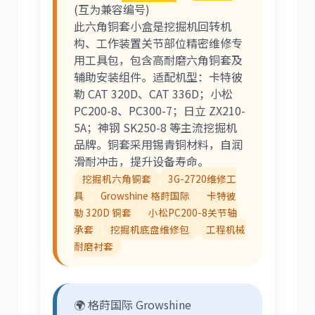
(互为兼容编号)
此六角铜套小盒是挖掘机回转机
构、工作装置关节部位精密维修专
尼桑
依维柯
用工具包，包含高耐磨六角铜套及
辅助安装组件。适配机型：卡特彼
勒 CAT 320D、CAT 336D；小松
PC200-8、PC300-7；日立 ZX210-
5A；神钢 SK250-8 等主流挖掘机
品牌。铜套采用锡青铜材料，自润
滑耐冲击，提升设备寿命。
挖掘机六角铜套
3G-2720维修工
具
Growshine 格莳国际
卡特彼
勒 320D 铜套
小松PC200-8关节轴
承套
挖掘机底盘维修包
工程机械
耐磨衬套
🌍 格莳国际 Growshine