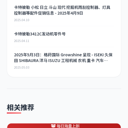
卡特彼勒 小松 日立 斗山 现代 挖掘机雨刮控制器、灯具
控制器等配件促销信息 - 2025年4月9日
2025.04.10
卡特彼勒3412C发动机零件号
2025.04.11
2025年5月3日：格莳国际 Growshine 呈现 - ISEKI 久保
田 SHIBAURA 洋马 ISUZU 工程机械 农机 重卡 汽车
RHF3 涡轮增压器及配件 海量现货供应
2025.05.03
相关推荐