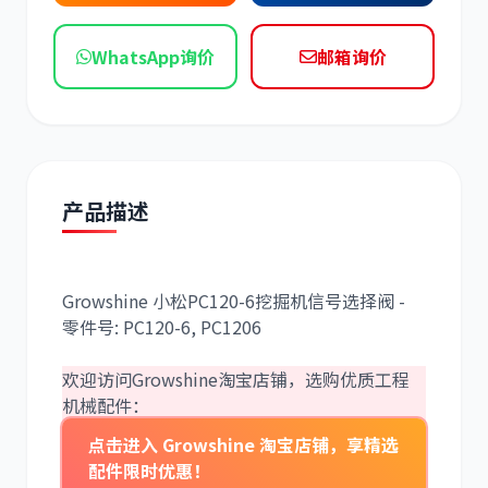
WhatsApp询价
邮箱询价
道依茨
柳工
产品描述
斗山
三一
Growshine 小松PC120-6挖掘机信号选择阀 -
零件号: PC120-6, PC1206
欢迎访问Growshine淘宝店铺，选购优质工程
机械配件：
点击进入 Growshine 淘宝店铺，享精选
奔驰
加藤
配件限时优惠！