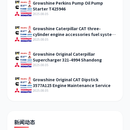
Growshine Perkins Pump Oil Pump
Starter T425946
2025.08.05
Growshine Caterpillar CAT three-
cylinder engine accessories fuel system
inquiry
2025.08.05
Growshine Original Caterpillar
Supercharger 321-4994 Shandong
2025.08.05
Growshine Original CAT Dipstick
3577A125 Engine Maintenance Service
2025.08.05
新闻动态