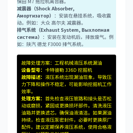
保田 M7 拖拉机离合器。
减震器（Shock Absorber,
Амортизатор）
：安装在悬挂系统，吸收震
动。例如：大众 高尔夫 减震器。
排气系统（Exhaust System, Выхлопная
система）
：安装在发动机后，排放废气。例
如：陕汽 德龙 F3000 排气系统。
故障处理方案：工程机械液压系统漏油
设备型号：
卡特彼勒 336D 挖掘机
故障描述：
液压系统出现漏油现象，导致压
力下降和操作不稳定，可能影响挖掘机工作
效率。
处理方案：
首先检查液压管路和接头是否松
动或磨损，紧固或更换损坏部件。清洗液压
油箱并更换滤芯，确保油液清洁。如果漏油
持续，检查液压泵密封件，必要时更换原厂
配件。建议定期保养液压系统，使用合格液