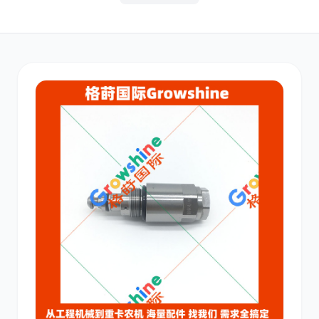
其他
小松
沃尔沃
康明斯
日立
久保田