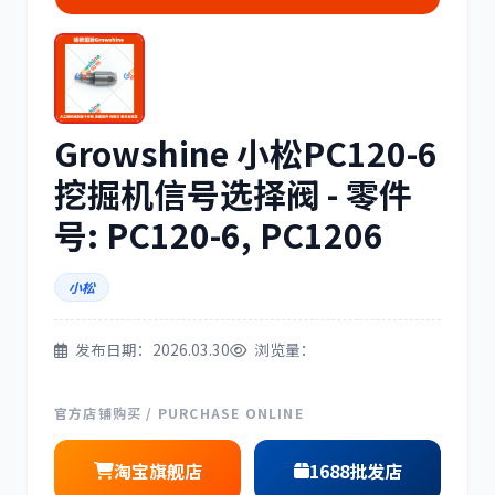
三菱
博世
Growshine 小松PC120-6
洋马
住友
挖掘机信号选择阀 - 零件
号: PC120-6, PC1206
小松
神钢
日野
发布日期：2026.03.30
浏览量：
官方店铺购买 / PURCHASE ONLINE
淘宝旗舰店
1688批发店
现代
帕金斯