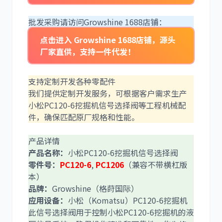
批发采购请访问Growshine 1688店铺：
点击进入 Growshine 1688店铺，源头
厂家直供，支持一件代发！
卡尔玛
杰西博
支持定制开发各种零配件
我们提供定制开发服务，可根据客户需求生产
小松PC120-6挖掘机信号选择阀等工程机械配
件，确保匹配原厂规格和性能。
大宇
丰田
产品详情
产品名称：
小松PC120-6挖掘机信号选择阀
零件号：
PC120-6
,
PC1206
（兼容不带横杠版
本）
品牌：
Growshine（格莳国际）
约翰迪尔
徐工
应用设备：
小松（Komatsu）PC120-6挖掘机
此信号选择阀用于控制小松PC120-6挖掘机的液