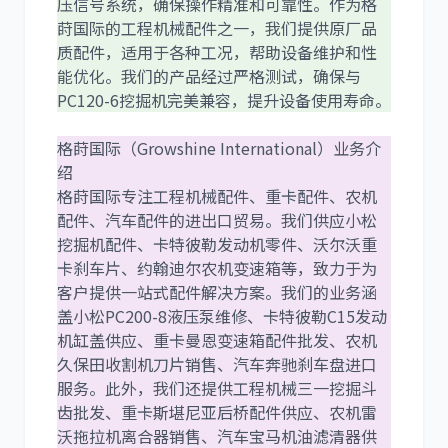
压信号系统，确保操作精准和可靠性。作为格
莳国际的工程机械配件之一，我们提供原厂品
质配件，适用于各种工况，帮助设备维护和性
能优化。我们的产品经过严格测试，确保与
利勃海尔
凯斯
PC120-6挖掘机完美兼容，提升设备使用寿命。
格莳国际（Growshine International）业务介
绍
格莳国际专注工程机械配件、重卡配件、农机
山猫
上柴
配件、汽车配件的进出口贸易。我们供应小松
挖掘机配件、卡特彼勒发动机零件、沃尔沃重
卡刹车片、约翰迪尔农机变速箱等，致力于为
客户提供一站式配件解决方案。我们的业务涵
盖小松PC200-8液压泵维修、卡特彼勒C15发动
机缸盖供应、重卡曼恩变速箱配件批发、农机
潍柴
川崎
久保田收割机刀片销售、汽车奔驰刹车盘进口
服务。此外，我们还提供工程机械三一挖掘斗
齿批发、重卡斯堪尼亚后桥配件供应、农机雷
沃拖拉机离合器销售、汽车宝马机油滤清器供