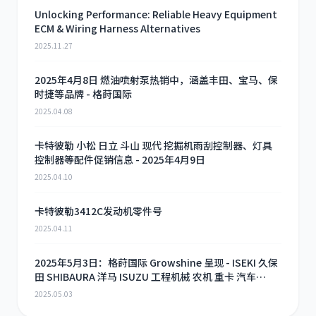
Unlocking Performance: Reliable Heavy Equipment
ECM & Wiring Harness Alternatives
2025.11.27
2025年4月8日 燃油喷射泵热销中，涵盖丰田、宝马、保
时捷等品牌 - 格莳国际
2025.04.08
卡特彼勒 小松 日立 斗山 现代 挖掘机雨刮控制器、灯具
控制器等配件促销信息 - 2025年4月9日
2025.04.10
卡特彼勒3412C发动机零件号
2025.04.11
2025年5月3日：格莳国际 Growshine 呈现 - ISEKI 久保
田 SHIBAURA 洋马 ISUZU 工程机械 农机 重卡 汽车
RHF3 涡轮增压器及配件 海量现货供应
2025.05.03