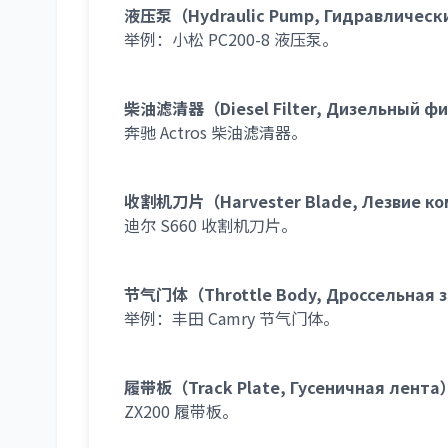
液压泵（Hydraulic Pump, Гидравлическ
举例：小松 PC200-8 液压泵。
柴油滤清器（Diesel Filter, Дизельный ф
奔驰 Actros 柴油滤清器。
收割机刀片（Harvester Blade, Лезвие к
迪尔 S660 收割机刀片。
节气门体（Throttle Body, Дроссельная 
举例：丰田 Camry 节气门体。
履带板（Track Plate, Гусеничная лента
ZX200 履带板。