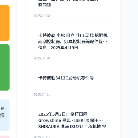
莳国际
2025.04.08
卡特彼勒 小松 日立 斗山 现代 挖掘机
雨刮控制器、灯具控制器等配件促销
信息 - 2025年4月9日
2025.04.10
卡特彼勒3412C发动机零件号
2025.04.11
贸易
2025年5月3日：格莳国际
确保
Growshine 呈现 - ISEKI 久保田
SHIBAURA 洋马 ISUZU 工程机械 农
机 重卡 汽车 RHF3 涡轮增压器及配
2025.05.03