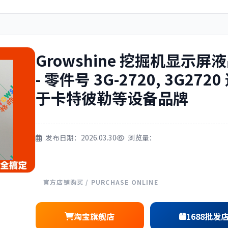
住友
神钢
Growshine 挖掘机显示屏
- 零件号 3G-2720, 3G2720
于卡特彼勒等设备品牌
三一
奔驰
发布日期：2026.03.30
浏览量：
尔
徐工
利勃海尔
官方店铺购买 / PURCHASE ONLINE
淘宝旗舰店
1688批发