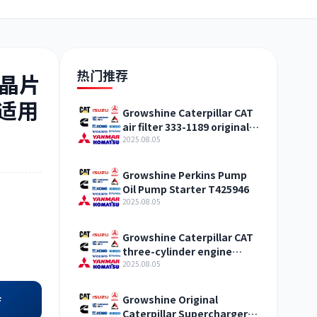
日野
现代
帕金斯
热门推荐
液晶片
 适用
Growshine Caterpillar CAT
air filter 333-1189 original
加藤
卡尔玛
杰西博
straight hair Qinghai
2025.08.05
Growshine Perkins Pump
Oil Pump Starter T425946
2025.08.05
凯斯
山猫
上柴
Growshine Caterpillar CAT
three-cylinder engine
accessories fuel system
2025.08.05
inquiry
Growshine Original
店
Caterpillar Supercharger