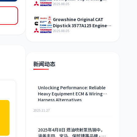
321-4994 Shandong
2025.08.05
Growshine Original CAT
Dipstick 3577A125 Engine
Maintenance Service
2025.08.05
新闻动态
Unlocking Performance: Reliable
Heavy Equipment ECM & Wiring
Harness Alternatives
2025.11.27
2025年4月8日 燃油喷射泵热销中，
涵盖丰田、宝马、保时捷等品牌 - 格