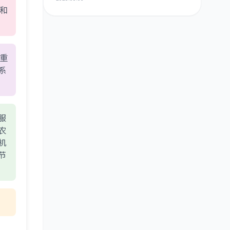
件 海量现货供应
态和
的重
系
服
农
机
节