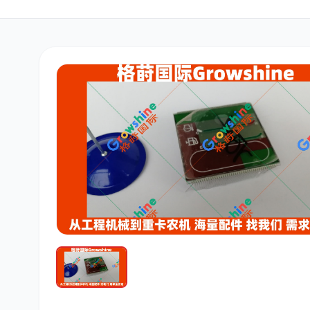
三菱
博世
洋马
道依茨
柳工
斗山
大宇
丰田
约翰迪