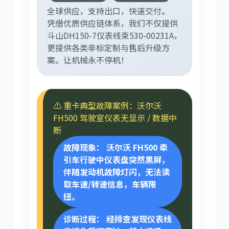
全球供应，支持出口，快速交付。
凭借优质供应链体系，我们不仅提供
斗山DH150-7仪表线束530-00231A，
更提供各类非标定制与售后升级方
案。让机械永不停机！
⚠️ 重卡典型故障案例：沃尔沃
FH500 驾驶室仪表无显示 / 数据中
断
故障现象：
沃尔沃 FH500 牵
引车行驶中仪表盘突然黑屏，
伴随发动机故障灯闪，无法读
取车速/转速信息，车辆限
扭。
诊断过程：
经排查发现仪表线