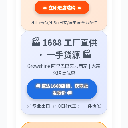
🔥 立即进店选购 🔥
斗山/卡特/小松/日立/沃尔沃 全系配件
卡尔玛
杰西博
🏭 1688 工厂直供
· 一手货源 🏭
Growshine 阿里巴巴实力商家 | 大宗
采购更优惠
大宇
丰田
🚚 直达1688店铺，获取批
发报价 🚚
✅ 专业出口 ✅ OEM代工 ✅ 一件也发
约翰迪尔
徐工