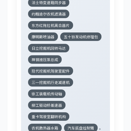
法士特变速箱同步器
约翰迪尔农机滤清器
东方红拖拉机离合器片
康明斯喷油器
五十铃发动机修理包
日立挖掘机回转马达
神钢液压泵总成
现代挖掘机驾驶室配件
三一挖掘机行走减速机
徐工装载机传动轴
柳工驱动桥差速器
重卡驾驶室翻转机构
。
农机散热器水箱
汽车底盘控制臂