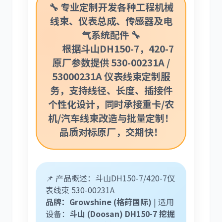
🔧 专业定制开发各种工程机械
线束、仪表总成、传感器及电
气系统配件 🔧
根据斗山DH150-7，420-7
利勃海尔
凯斯
原厂参数提供
530-00231A /
53000231A
仪表线束定制服
务，支持线径、长度、插接件
个性化设计，同时承接重卡/农
机/汽车线束改造与批量定制！
山猫
上柴
品质对标原厂，交期快！
📌 产品概述：斗山DH150-7/420-7仪
潍柴
川崎
表线束 530-00231A
品牌：Growshine (格莳国际)
| 适用
设备：
斗山 (Doosan) DH150-7 挖掘