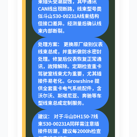
束插头受潮腐蚀，其中通讯
CAN线出现断路，线束型号类
似斗山530-00231A线束结构
但接口差异。经测量后确认线
束内部断裂。
处理方案：
更换原厂级别仪表
线束总成，并重新做防水密封
处理。修复后仪表恢复正常通
讯，故障解除。定期检查重卡
驾驶室线束尤为重要，尤其插
接件易老化。Growshine 提
供全套重卡电气系统配件，含
沃尔沃、斯堪尼亚、奔驰等车
型线束总成定制服务。
建议：
对于斗山DH150-7线
束530-00231A同样需注意插
接件防潮，建议每2000h检查