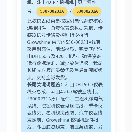
机、斗山420-7 挖掘机
| 原厂零件
号：
/
530-00231A
53000231A
尼桑
依维柯
此款仪表线束是挖掘机电气系统核心
连接组件，负责仪表盘数据采集、传
感器信号传输及控制指令执行。
Growshine 供应的530-00231A线束
采用耐高温、阻燃材质，完美匹配斗
山DH150-7及420-7机型，确保设备
运行数据精准，减少故障误报。我司
长期库存原厂级替代及售后加强版线
束，支持全球发货。
长尾关键词覆盖：
斗山DH150-7仪表
线束总成、斗山420-7驾驶室线束、
53000231A原厂配件、工程机械电气
系统、挖掘机仪表盘连接线、重卡仪
表线束、农机线束改装、汽车仪表线
束定制、Growshine 挖掘机配件批
发、斗山底盘线束、液压泵线束、发