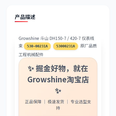
现代
帕金斯
产品描述
Growshine 斗山 DH150-7 / 420-7 仪表线
道依茨
柳工
束
原厂品质
530-00231A
53000231A
工程机械配件
✨ 掘金好物，就在
斗山
三一
Growshine淘宝店
✨
正品保障 ｜ 极速发货 ｜ 专业选型支
持
奔驰
加藤