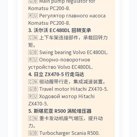
🇬🇧 Main pump regulator for
Komatsu PC200-8.
🇷🇺 Регулятор главного насоса
Komatsu PC200-8.
3. 沃尔沃 EC480DL 回转支承
🇨🇳 上下车架连接部件，承载回转力
矩。
🇬🇧 Swing bearing Volvo EC480DL.
🇷🇺 Опорно-поворотное
устройство Volvo EC480DL.
4. 日立 ZX470-5 行走马达
🇨🇳 驱动履带行走，集成减速装置。
🇬🇧 Travel motor Hitachi ZX470-5.
🇷🇺 Ходовой мотор Hitachi
ZX470-5.
5. 斯堪尼亚 R500 涡轮增压器
🇨🇳 重卡发动机废气增压，提升动
力。
🇬🇧 Turbocharger Scania R500.