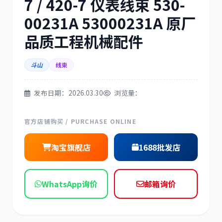
7 / 420-7 仪表线束 530-
00231A 53000231A 原厂
三菱
博世
品质工程机械配件
斗山
线束
洋马
住友
发布日期：2026.03.30
浏览量：
官方店铺购买 / PURCHASE ONLINE
淘宝旗舰店
1688批发店
神钢
日野
WhatsApp询价
邮箱询价