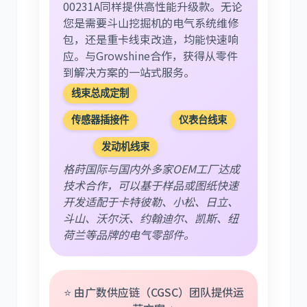
00231A同样提供高性能升级款。无论
您是需要斗山挖掘机的电气系统维修
包，还是重卡线束改造，均能快速响
应。与Growshine合作，获得从零件
到解决方案的一站式服务。
线束总成定制
传感器插接件
仪表台线束
发动机线束
格莳国际与国内外多家OEM工厂达成
技术合作，可以基于样品或图纸快速
开发适配于卡特彼勒、小松、日立、
斗山、沃尔沃、约翰迪尔、凯斯、纽
荷兰等品牌的电气零部件。
⭐ 由广数供应链（CGSC）团队提供运