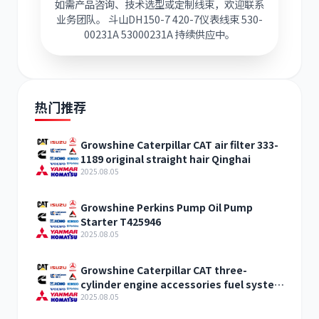
如需产品咨询、技术选型或定制线束，欢迎联系
业务团队。 斗山DH150-7 420-7仪表线束 530-
00231A 53000231A 持续供应中。
热门推荐
Growshine Caterpillar CAT air filter 333-
1189 original straight hair Qinghai
2025.08.05
Growshine Perkins Pump Oil Pump
Starter T425946
2025.08.05
Growshine Caterpillar CAT three-
cylinder engine accessories fuel system
inquiry
2025.08.05