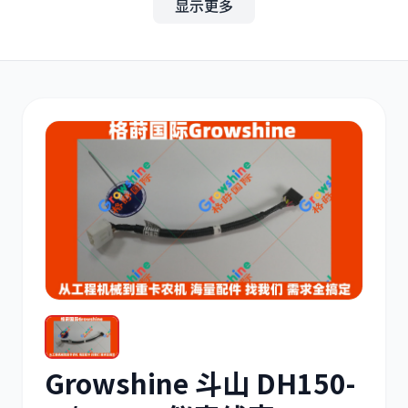
显示更多
其他
小松
沃尔沃
康明斯
日立
久保田
Growshine 斗山 DH150-