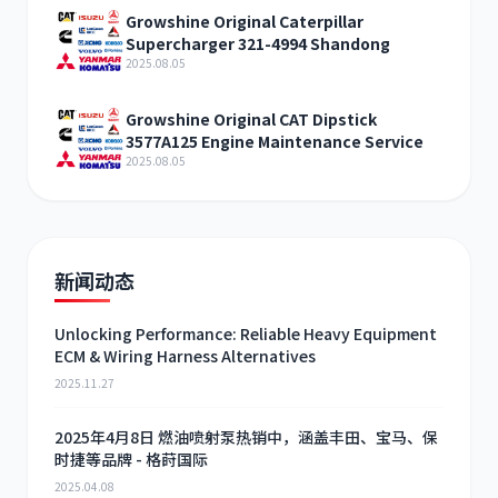
Growshine Original Caterpillar
Supercharger 321-4994 Shandong
2025.08.05
Growshine Original CAT Dipstick
3577A125 Engine Maintenance Service
2025.08.05
新闻动态
Unlocking Performance: Reliable Heavy Equipment
ECM & Wiring Harness Alternatives
2025.11.27
2025年4月8日 燃油喷射泵热销中，涵盖丰田、宝马、保
时捷等品牌 - 格莳国际
2025.04.08