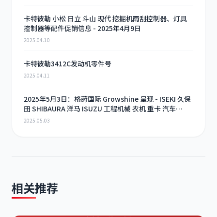
卡特彼勒 小松 日立 斗山 现代 挖掘机雨刮控制器、灯具
控制器等配件促销信息 - 2025年4月9日
2025.04.10
卡特彼勒3412C发动机零件号
2025.04.11
2025年5月3日：格莳国际 Growshine 呈现 - ISEKI 久保
田 SHIBAURA 洋马 ISUZU 工程机械 农机 重卡 汽车
RHF3 涡轮增压器及配件 海量现货供应
2025.05.03
相关推荐