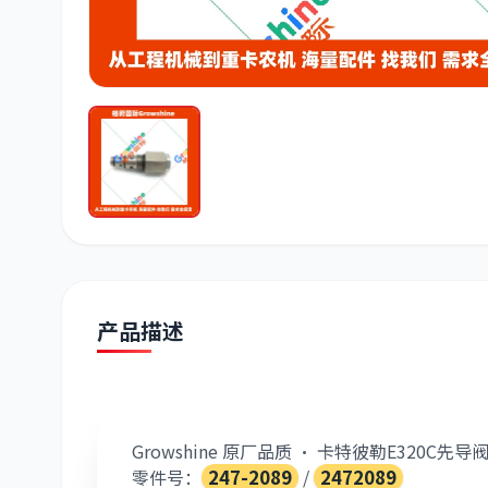
潍柴
川崎
尼桑
产品描述
Growshine 原厂品质 · 卡特彼勒E320C先导
零件号：
247-2089
/
2472089