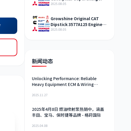
321-4994 Shandong
2025.08.05
Growshine Original CAT
Dipstick 3577A125 Engine
店
Maintenance Service
2025.08.05
新闻动态
Unlocking Performance: Reliable
Heavy Equipment ECM & Wiring
Harness Alternatives
2025.11.27
2025年4月8日 燃油喷射泵热销中，涵盖
丰田、宝马、保时捷等品牌 - 格莳国际
2025.04.08