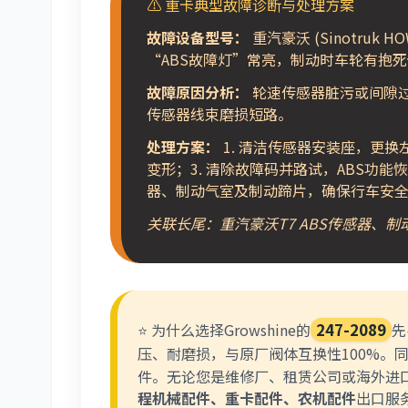
⚠️ 重卡典型故障诊断与处理方案
故障设备型号：
重汽豪沃 (Sinotruk H
“ABS故障灯”常亮，制动时车轮有抱
故障原因分析：
轮速传感器脏污或间隙过
传感器线束磨损短路。
处理方案：
1. 清洁传感器安装座，更换左
变形；3. 清除故障码并路试，ABS功
器、制动气室及制动蹄片，确保行车安
关联长尾：重汽豪沃T7 ABS传感器、
⭐ 为什么选择Growshine的
247-2089
先
压、耐磨损，与原厂阀体互换性100%。
件。无论您是维修厂、租赁公司或海外进
程机械配件、重卡配件、农机配件
出口服