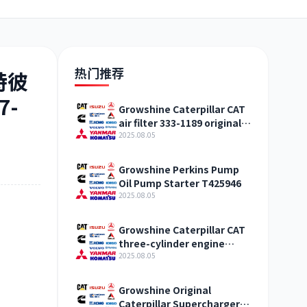
日野
现代
帕金斯
热门推荐
特彼
7-
Growshine Caterpillar CAT
air filter 333-1189 original
加藤
卡尔玛
杰西博
straight hair Qinghai
2025.08.05
Growshine Perkins Pump
Oil Pump Starter T425946
2025.08.05
凯斯
山猫
上柴
Growshine Caterpillar CAT
three-cylinder engine
accessories fuel system
2025.08.05
inquiry
Growshine Original
Caterpillar Supercharger