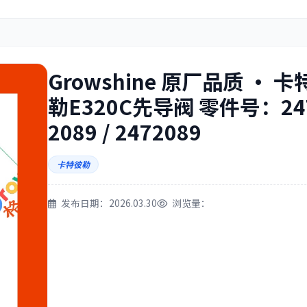
住友
神钢
Growshine 原厂品质 · 卡
勒E320C先导阀 零件号：24
2089 / 2472089
三一
奔驰
卡特彼勒
发布日期：2026.03.30
浏览量：
尔
徐工
利勃海尔