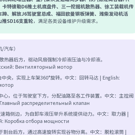
、卡特彼勒D6推土机底盘件、三一挖掘机散热器、徐工装载机传
车蹄、解放J6驾驶室总成、福田欧曼钢板弹簧、潍柴发动机活
推SD16支重轮
，满足各类设备维护升级需求。
机/汽车）
机散热器后方，驱动风扇强制冷却液压油与冷却液。
усский: Вентиляторный мотор
央，实现上车架360°旋转。中文：回转马达 | English:
 мотор
制中心，位于驾驶室下方，分配油路至各工作装置。中文：主控阀
кий: Главный распределительный клапан
变速箱侧边，为自卸车液压举升系统提供动力。中文：取力器 |
кий: Коробка отбора мощности
于割台后方，通过高速旋转实现谷物分离。中文：脱粒滚筒 |