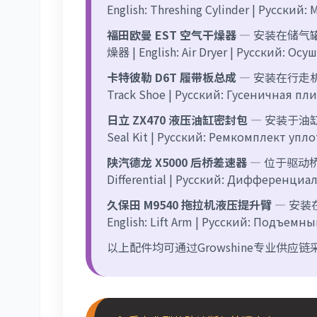
English: Threshing Cylinder | Русски
福田欧曼 EST 空气干燥器
— 安装在储气
燥器 | English: Air Dryer | Русский: Ос
卡特彼勒 D6T 履带板总成
— 安装在行走机
Track Shoe | Русский: Гусеничная пл
日立 ZX470 液压油缸密封包
— 安装于油缸
Seal Kit | Русский: Ремкомплект уп
陕汽德龙 X5000 后桥差速器
— 位于驱动桥
Differential | Русский: Дифференциа
久保田 M9540 拖拉机液压提升臂
— 安装
English: Lift Arm | Русский: Подъемн
以上配件均可通过Growshine专业供