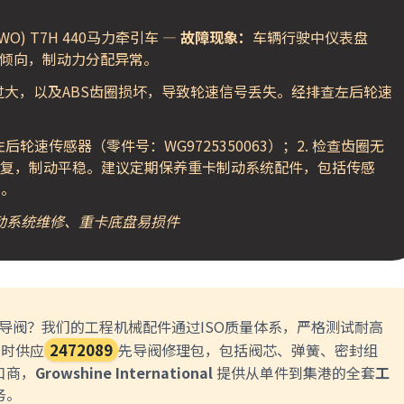
OWO) T7H 440马力牵引车 —
故障现象：
车辆行驶中仪表盘
死倾向，制动力分配异常。
大，以及ABS齿圈损坏，导致轮速信号丢失。经排查左后轮速
后轮速传感器（零件号：WG9725350063）；2. 检查齿圈无
能恢复，制动平稳。建议定期保养重卡制动系统配件，包括传感
全。
制动系统维修、重卡底盘易损件
导阀？我们的工程机械配件通过ISO质量体系，严格测试耐高
同时供应
2472089
先导阀修理包，包括阀芯、弹簧、密封组
口商，
Growshine International
提供从单件到集港的全套
工
务。