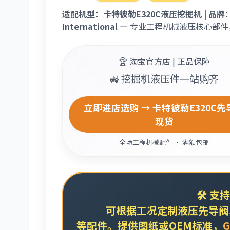
适配机型：卡特彼勒E320C液压挖掘机 | 品牌：Cat
International
— 专业工程机械液压核心部
🏆 淘宝官方店 | 正品保障
🚜 挖掘机液压件一站购齐
立即进店选购 → 卡特彼勒E320C先
现货
全场工程机械配件 · 满额包邮
🛠️
支持
可根据工况定制液压先导阀、
等配件。提供图纸或OEM标准，
G