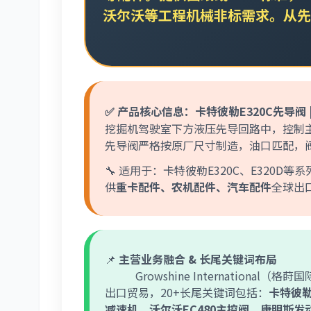
沃尔沃等工程机械非标需求。从
先
✅ 产品核心信息：卡特彼勒E320C先导阀 
挖掘机驾驶室下方液压先导回路中，控制主阀
先导阀严格按原厂尺寸制造，油口匹配，阀
🔧 适用于：卡特彼勒E320C、E320D
供
重卡配件、农机配件、汽车配件
全球出
📌
主营业务融合 & 长尾关键词布局
Growshine International（格
出口贸易，20+长尾关键词包括：
卡特彼勒
减速机、沃尔沃EC480主控阀、康明斯