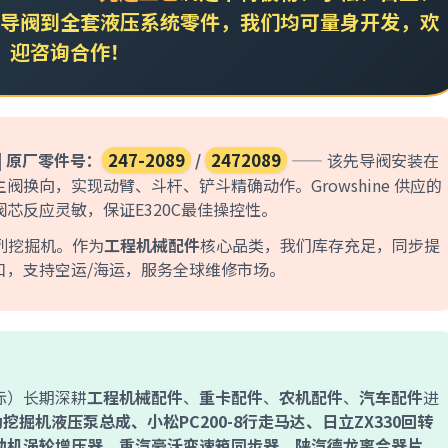
导阀
到全套液压系统零件，我们均可量身开发，欢
迎咨询合作！
| 原厂零件号：
247-2089
/
2472089
—— 该先导阀安装在
换向，实现动臂、斗杆、铲斗精确动作。Growshine 供应的
芯反应灵敏，保证E320C最佳操控性。
等系列挖掘机。作为
工程机械配件
核心品类，我们库存充足，同步提
口，支持空运/海运，服务全球维修市场。
莳国际）长期深耕
工程机械配件
、
重卡配件
、
农机配件
、
汽车配件
进
挖掘机液压泵总成、小松PC200-8行走马达、日立ZX330回转
发动机涡轮增压器、重汽豪沃变速箱同步器、陕汽德龙离合器片、