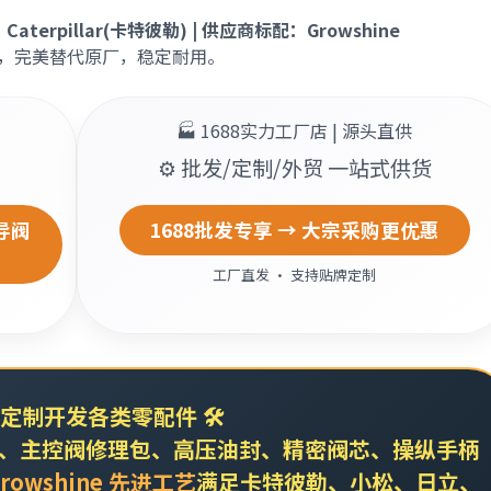
erpillar(卡特彼勒) | 供应商标配：Growshine
件，完美替代原厂，稳定耐用。
🏭 1688实力工厂店 | 源头直供
⚙️ 批发/定制/外贸 一站式供货
导阀
1688批发专享 → 大宗采购更优惠
工厂直发 · 支持贴牌定制
定制开发各类零配件
🛠️
主控阀修理包、高压油封、精密阀芯、操纵手柄
rowshine 先进工艺
满足卡特彼勒、小松、日立、