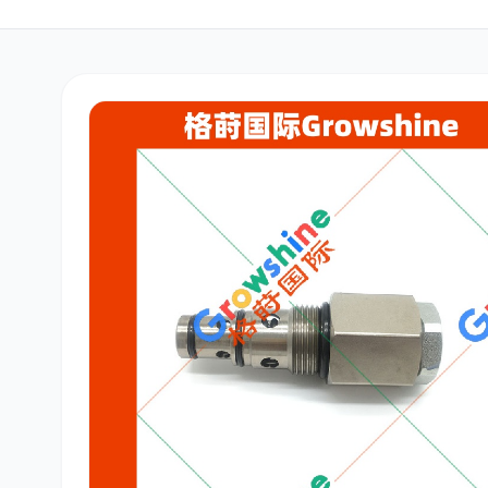
三菱
博世
洋马
道依茨
柳工
斗山
大宇
丰田
约翰迪