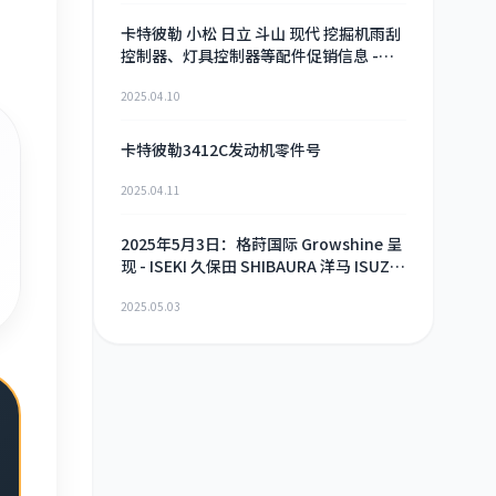
卡特彼勒 小松 日立 斗山 现代 挖掘机雨刮
控制器、灯具控制器等配件促销信息 -
2025年4月9日
2025.04.10
卡特彼勒3412C发动机零件号
2025.04.11
2025年5月3日：格莳国际 Growshine 呈
现 - ISEKI 久保田 SHIBAURA 洋马 ISUZU
工程机械 农机 重卡 汽车 RHF3 涡轮增压
2025.05.03
器及配件 海量现货供应