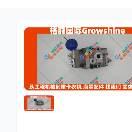
三菱
博世
洋马
道依茨
柳工
斗山
大宇
丰田
约翰迪