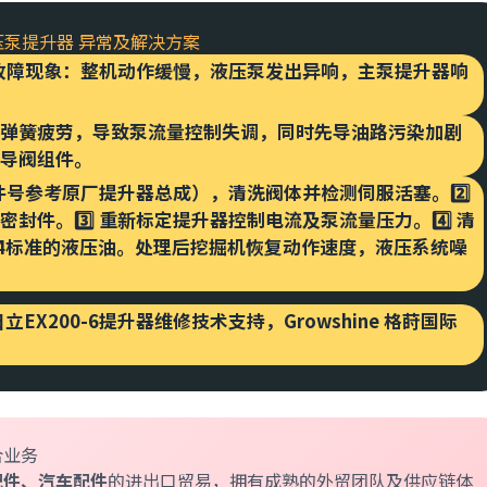
 液压泵提升器 异常及解决方案
机 | 故障现象：整机动作缓慢，液压泵发出异响，主泵提升器响
弹簧疲劳，导致泵流量控制失调，同时先导油路污染加剧
导阀组件。
零件号参考原厂提升器总成），清洗阀体并检测伺服活塞。2️⃣
件。3️⃣ 重新标定提升器控制电流及泵流量压力。4️⃣ 清
O-4标准的液压油。处理后挖掘机恢复动作速度，液压系统噪
日立EX200-6提升器维修技术支持，
Growshine 格莳国际
综合业务
配件、汽车配件
的进出口贸易，拥有成熟的外贸团队及供应链体