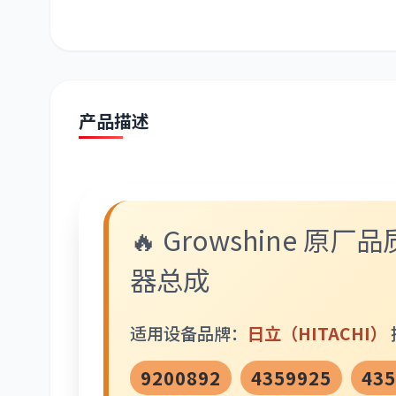
潍柴
川崎
尼桑
产品描述
🔥 Growshine 原厂
器总成
适用设备品牌：
日立（HITACHI）
9200892
4359925
435