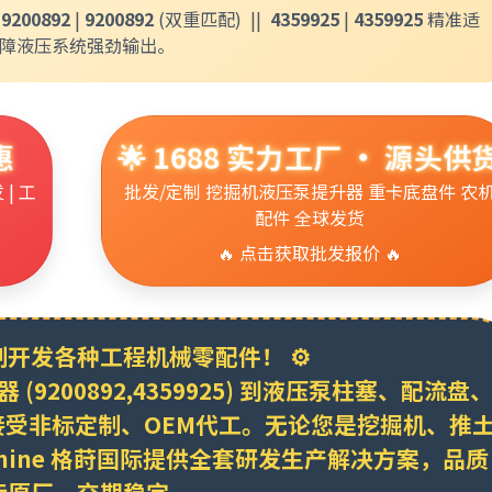
：
9200892
|
9200892
(双重匹配) ||
4359925
|
4359925
精准适
，保障液压系统强劲输出。
惠
🌟 1688 实力工厂 · 源头供
| 工
批发/定制 挖掘机液压泵提升器 重卡底盘件 农
配件 全球发货
🔥 点击获取批发报价 🔥
制开发各种工程机械零配件！ ⚙️
升器
(9200892,4359925)
到液压泵柱塞、配流盘
受非标定制、OEM代工。无论您是挖掘机、推
hine 格莳国际
提供全套研发生产解决方案，品质