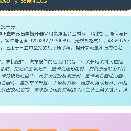
标原厂，交期稳定。
泵提升器
00-6直喷液压泵提升器
采用高强度合金材料，精密加工确保与
日
配。零件号包含
9200892
/
9200892
（无横杠格式）、
4359925
/
准。适用于日立中型挖掘机液压系统，提升泵流量和压力稳定
件、农机配件、汽车配件
的进出口贸易。相关长尾关键词包括：
升器总成、挖掘机主泵配件、重卡变速箱齿轮、农机液压缸密封件、
、卡特彼勒底盘件、沃尔沃挖掘机液压阀、重卡离合器助力器、
离合器片、自卸车举升缸、平地机刀板、压路机振动轴承、小松
久保田农机滤芯、重卡制动阀总成
等20余种主营业务关键词，满