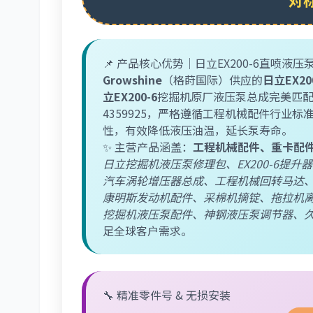
对
📌 产品核心优势｜日立EX200-6直喷液压
Growshine
（格莳国际）供应的
日立EX2
立EX200-6
挖掘机原厂液压泵总成完美匹
4359925
，严格遵循工程机械配件行业标
性，有效降低液压油温，延长泵寿命。
✨ 主营产品涵盖：
工程机械配件、重卡配
日立挖掘机液压泵修理包、EX200-6提
汽车涡轮增压器总成、工程机械回转马达
康明斯发动机配件、采棉机摘锭、拖拉机
挖掘机液压泵配件、神钢液压泵调节器、
足全球客户需求。
🔧 精准零件号 & 无损安装