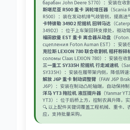
барабан John Deere S770）
斯堪尼亚 R500 重卡 涡轮增压器
（Scania R
R500）：装在发动机排气歧管侧，提高
卡特彼勒 349D2 挖掘机 回转马达
（Caterpi
349D2）：位于上车架回转支撑处，驱动驾
福田欧曼 EST 重卡 离合器从动盘
（Foton 
сцепления Foton Auman E
克拉斯 LEXION 780 联合收割机 秸秆粉碎
соломы Claas LEXION 780）
三一重工 SY335H 挖掘机 行走减速机
（San
SY335H）：安装在履带架内侧，降低转
解放 J6P 重卡 制动调整臂
（FAW J6P Brak
J6P）：安装在制动凸轮轴端，自动保持
洋马 YT3 拖拉机 液压提升器
（Yanmar YT3
YT3）：位于后桥上方，控制农具升降，
🔍 以上配件关键词覆盖工程机械、重卡、
应，支持批量采购。