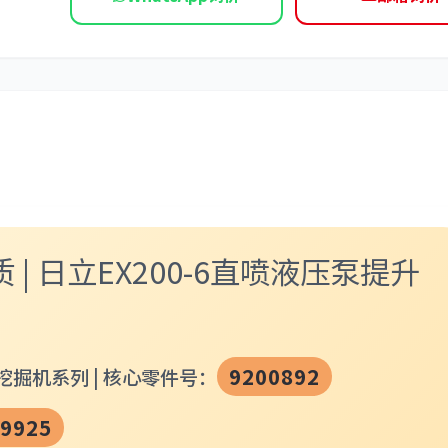
依维柯
品质 | 日立EX200-6直喷液压泵提升
9200892
挖掘机系列 | 核心零件号：
9925