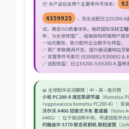
92
📦 本产品包含两个主要零件号体系：
4359925
，完全适配日立EX200
试，满足ISO质量体系。格莳国际深耕
工程
年，为全球修理厂、经销商和终端用户提
一站式服务，助力配件企业数字化转型。
✅ 原厂参数模具开发，提升器活塞响应灵
✅ 双重零件号索引 (9200892/9200892 &
✅ 适配机型：日立EX200-5/EX200-6
📖 全球配件名词解释｜中·英·俄对照
小松 PC200-8 液压泵调节器
（Komatsu PC2
гидронасоса Komatsu PC2
沃尔沃 A40G 铰接式卡车 差速器
（Volvo A4
A40G）：位于驱动桥中央，传递扭矩并
约翰迪尔 S770 联合收割机 脱粒滚筒
（Joh