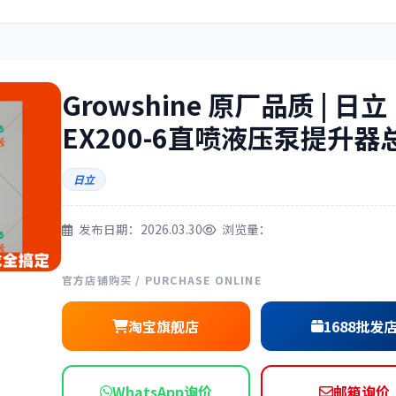
住友
神钢
Growshine 原厂品质 | 日立
EX200-6直喷液压泵提升器
三一
奔驰
日立
发布日期：2026.03.30
浏览量：
官方店铺购买 / PURCHASE ONLINE
尔
徐工
利勃海尔
淘宝旗舰店
1688批发
WhatsApp询价
邮箱询价