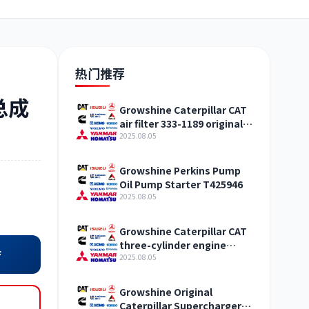
日野
现代
帕金斯
热门推荐
总成
Growshine Caterpillar CAT
air filter 333-1189 original
加藤
卡尔玛
杰西博
straight hair Qinghai
2025.08.05
Growshine Perkins Pump
Oil Pump Starter T425946
2025.08.05
凯斯
山猫
上柴
Growshine Caterpillar CAT
three-cylinder engine
店
accessories fuel system
2025.08.05
inquiry
Growshine Original
Caterpillar Supercharger