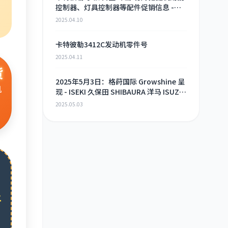
控制器、灯具控制器等配件促销信息 -
2025年4月9日
2025.04.10
卡特彼勒3412C发动机零件号
2025.04.11
货
2025年5月3日：格莳国际 Growshine 呈
机
现 - ISEKI 久保田 SHIBAURA 洋马 ISUZU
工程机械 农机 重卡 汽车 RHF3 涡轮增压
2025.05.03
器及配件 海量现货供应
、
土