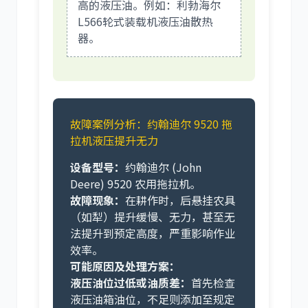
高的液压油。例如：利勃海尔
L566轮式装载机液压油散热
器。
故障案例分析：约翰迪尔 9520 拖
拉机液压提升无力
设备型号：
约翰迪尔 (John
Deere) 9520 农用拖拉机。
故障现象：
在耕作时，后悬挂农具
（如犁）提升缓慢、无力，甚至无
法提升到预定高度，严重影响作业
效率。
可能原因及处理方案：
液压油位过低或油质差：
首先检查
液压油箱油位，不足则添加至规定