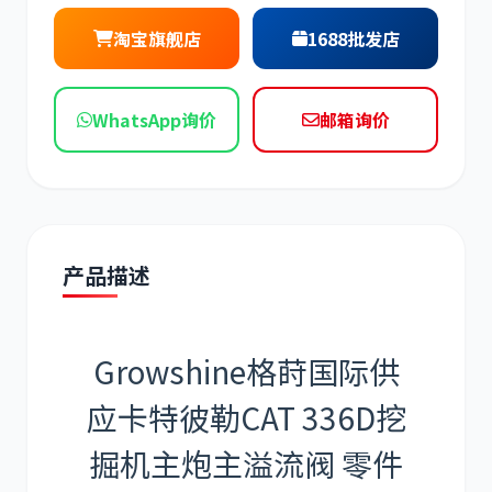
现代
帕金斯
淘宝旗舰店
1688批发店
WhatsApp询价
邮箱询价
道依茨
柳工
产品描述
斗山
三一
Growshine格莳国际供
应卡特彼勒CAT 336D挖
掘机主炮主溢流阀 零件
奔驰
加藤