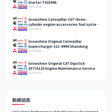
Starter T425946
2025.08.05
Growshine Caterpillar CAT three-
cylinder engine accessories fuel system
inquiry
2025.08.05
Growshine Original Caterpillar
Supercharger 321-4994 Shandong
2025.08.05
Growshine Original CAT Dipstick
3577A125 Engine Maintenance Service
2025.08.05
新闻动态
Unlocking Performance: Reliable Heavy Equipment