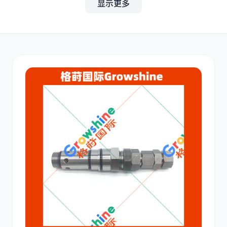
显示更多
其他
小松
沃尔沃
康明斯
日立
久保田