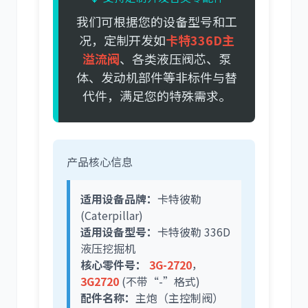
我们可根据您的设备型号和工
况，定制开发如
卡特336D主
尼桑
依维柯
溢流阀
、各类液压阀芯、泵
体、发动机部件等非标件与替
代件，满足您的特殊需求。
产品核心信息
适用设备品牌：
卡特彼勒
(Caterpillar)
适用设备型号：
卡特彼勒 336D
液压挖掘机
核心零件号：
3G-2720
，
3G2720
(不带“-”格式)
配件名称：
主炮（主控制阀）