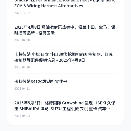
ECM & Wiring Harness Alternatives
2025.11.27
2025年4月8日 燃油喷射泵热销中，涵盖丰田、宝马、保
时捷等品牌 - 格莳国际
2025.04.08
卡特彼勒 小松 日立 斗山 现代 挖掘机雨刮控制器、灯具
控制器等配件促销信息 - 2025年4月9日
2025.04.10
卡特彼勒3412C发动机零件号
2025.04.11
2025年5月3日：格莳国际 Growshine 呈现 - ISEKI 久保
田 SHIBAURA 洋马 ISUZU 工程机械 农机 重卡 汽车
RHF3 涡轮增压器及配件 海量现货供应
2025.05.03