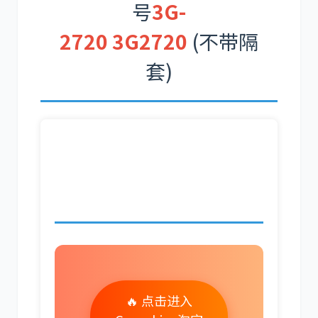
号
3G-
2720
3G2720
(不带隔
套)
卡尔玛
杰西博
欢迎访问我们的官方店
大宇
丰田
铺，获取更多优质配件！
约翰迪尔
徐工
🔥 点击进入