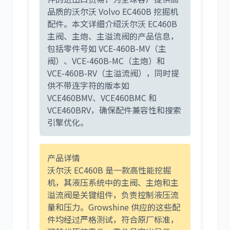
品质的沃尔沃 Volvo EC460B 挖掘机
配件。本文详细介绍沃尔沃 EC460B
主阀、主炮、主溢流阀的产品信息，
包括零件号如
VCE-460B-MV
（主
利勃海尔
凯斯
阀）、
VCE-460B-MC
（主炮）和
VCE-460B-RV
（主溢流阀），同时提
供不带连字符的版本如
VCE460BMV
、
VCE460BMC
和
VCE460BRV
，确保配件兼容性和搜索
引擎优化。
山猫
上柴
产品详情
沃尔沃 EC460B 是一款高性能挖掘
机，其液压系统中的主阀、主炮和主
潍柴
川崎
溢流阀是关键组件，负责控制液压流
量和压力。Growshine 供应的这些配
件均经过严格测试，符合原厂标准，