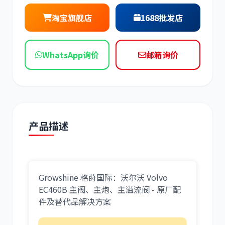
现代
帕金斯
淘宝旗舰店
1688批发店
WhatsApp询价
邮箱询价
道依茨
柳工
产品描述
斗山
三一
Growshine 格莳国际：沃尔沃 Volvo
EC460B 主阀、主炮、主溢流阀 - 原厂配
件及替代品解决方案
奔驰
加藤