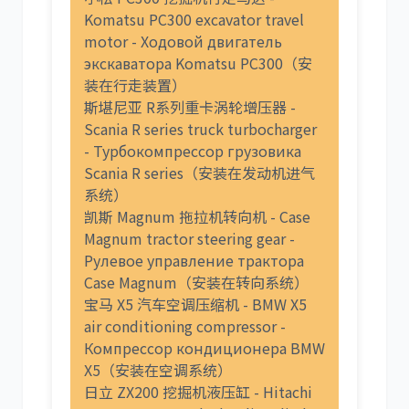
Komatsu PC300 excavator travel
motor - Ходовой двигатель
экскаватора Komatsu PC300（安
装在行走装置）
斯堪尼亚 R系列重卡涡轮增压器 -
Scania R series truck turbocharger
- Турбокомпрессор грузовика
Scania R series（安装在发动机进气
系统）
凯斯 Magnum 拖拉机转向机 - Case
Magnum tractor steering gear -
Рулевое управление трактора
Case Magnum（安装在转向系统）
宝马 X5 汽车空调压缩机 - BMW X5
air conditioning compressor -
Компрессор кондиционера BMW
X5（安装在空调系统）
日立 ZX200 挖掘机液压缸 - Hitachi