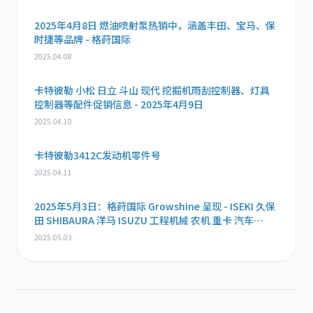
2025年4月8日 燃油喷射泵热销中，涵盖丰田、宝马、保
时捷等品牌 - 格莳国际
2025.04.08
卡特彼勒 小松 日立 斗山 现代 挖掘机雨刮控制器、灯具
控制器等配件促销信息 - 2025年4月9日
2025.04.10
卡特彼勒3412C发动机零件号
2025.04.11
2025年5月3日：格莳国际 Growshine 呈现 - ISEKI 久保
田 SHIBAURA 洋马 ISUZU 工程机械 农机 重卡 汽车
RHF3 涡轮增压器及配件 海量现货供应
2025.05.03