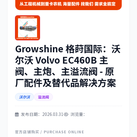
三菱
博世
Growshine 格莳国际：沃
洋马
住友
尔沃 Volvo EC460B 主
阀、主炮、主溢流阀 - 原
厂配件及替代品解决方案
沃尔沃
溢流阀
神钢
日野
发布日期：2026.03.31
浏览量：
官方店铺购买 / PURCHASE ONLINE