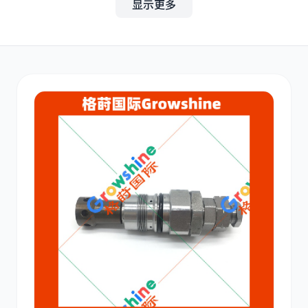
显示更多
其他
小松
沃尔沃
康明斯
日立
久保田