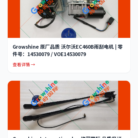
Growshine 原厂品质 沃尔沃EC460B雨刮电机 | 零
件号：14530079 / VOE14530079
查看详情 →