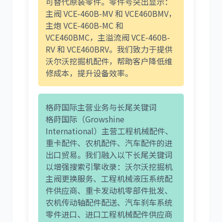
可替代原装零件。零件号突出显示：
主阀
VCE-460B-MV
和
VCE460BMV
，
主炮
VCE-460B-MC
和
尼桑
依维柯
VCE460BMC
，主溢流阀
VCE-460B-
RV
和
VCE460BRV
。我们致力于提供
沃尔沃挖掘机配件，帮助客户降低维
修成本，提升设备效率。
格莳国际主营业务与长尾关键词
格莳国际（Growshine
International）主营工程机械配件、
重卡配件、农机配件、汽车配件的进
出口贸易。我们融入以下长尾关键词
以增强搜索引擎收录：沃尔沃挖掘机
主阀更换服务、工程机械液压系统配
件供应商、重卡发动机零部件批发、
农机传动轴配件配送、汽车刹车系统
零件进口、进口工程机械配件供应商