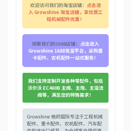
欢迎访问我们的淘宝店铺：
点击进
入 Growshine 淘宝店铺，享优质工
程机械配件优惠！
卡尔玛
杰西博
探索我们的1688店铺：
点击进入
Growshine 1688批发平台，采购重
卡配件、农机配件一站式服务！
大宇
丰田
我们支持定制开发各种零配件，包括
沃尔沃 EC460B 主阀、主炮、主溢流
阀等，满足您的特殊需求！
Growshine 格莳国际专注于工程机械
约翰迪尔
徐工
配件、重卡配件、农机配件、汽车配
件的进出口贸易，为全球客户提供高