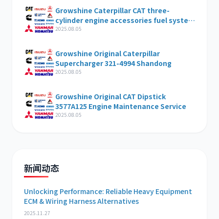
Growshine Caterpillar CAT three-
cylinder engine accessories fuel system
inquiry
2025.08.05
Growshine Original Caterpillar
Supercharger 321-4994 Shandong
2025.08.05
Growshine Original CAT Dipstick
3577A125 Engine Maintenance Service
2025.08.05
新闻动态
Unlocking Performance: Reliable Heavy Equipment
ECM & Wiring Harness Alternatives
2025.11.27