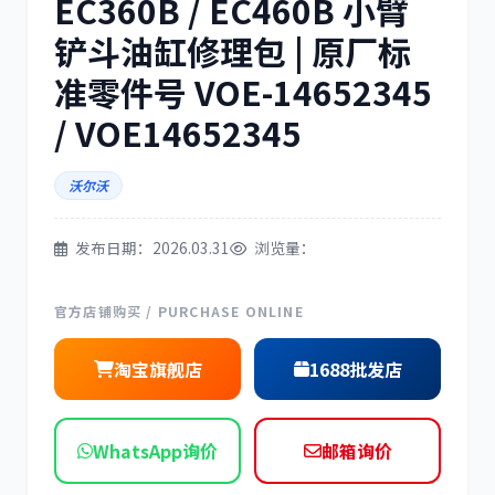
EC360B / EC460B 小臂
铲斗油缸修理包 | 原厂标
三菱
博世
准零件号 VOE-14652345
/ VOE14652345
沃尔沃
洋马
住友
发布日期：2026.03.31
浏览量：
官方店铺购买 / PURCHASE ONLINE
神钢
日野
淘宝旗舰店
1688批发店
WhatsApp询价
邮箱询价