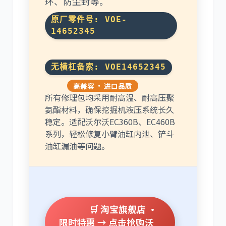
环、防尘封等。
原厂零件号: VOE-
14652345
卡尔玛
杰西博
无横杠备索: VOE14652345
高兼容 · 进口品质
所有修理包均采用耐高温、耐高压聚
氨酯材料，确保挖掘机液压系统长久
稳定。适配沃尔沃EC360B、EC460B
系列，轻松修复小臂油缸内泄、铲斗
大宇
丰田
油缸漏油等问题。
约翰迪尔
徐工
🛒 淘宝旗舰店 ·
限时特惠 → 点击抢购沃