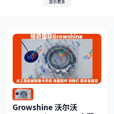
显示更多
其他
小松
沃尔沃
康明斯
日立
久保田
Growshine 沃尔沃