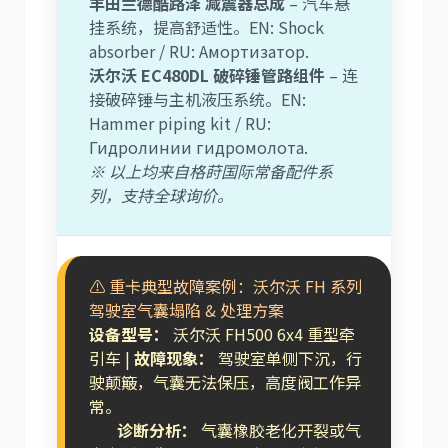
丰田兰德酷路泽 减震器总成
– 汽车悬
挂系统，提高舒适性。EN: Shock
absorber / RU: Амортизатор.
沃尔沃 EC480DL 破碎锤管路组件
– 连
接破碎锤与主机液压系统。EN:
Hammer piping kit / RU:
Гидролинии гидромолота.
※ 以上均来自格莳国际常备配件系
列，支持全球询价。
⚠️ 重卡典型故障案例：沃尔沃 FH 系列
驾驶室气囊塌陷 & 处理方案
设备型号：
沃尔沃 FH500 6x4 重型牵
引车 |
故障现象：
驾驶室单侧下沉，行
驶颠簸，气囊无法保压，高度阀工作异
常。
诊断分析：
气囊橡胶老化开裂或气