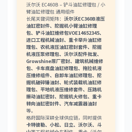
沃尔沃 EC460B – 铲斗油缸修理包 / 小
臂油缸修理包 通用组件
长尾关键词矩阵：
沃尔沃EC360B液压
油缸密封件、挖掘机小臂油缸修理
包、铲斗油缸维修包VOE14652345、
进口工程机械油封、重卡举升油缸修
理包、农机液压油缸密封套件、挖掘
机液压泵修理包、沃尔沃配件批发、
Growshine原厂密封、建筑机械维修
包、卡车底盘油缸修理包、拖拉机液
压维修组件、自卸车油缸修理包、挖
掘机破碎锤油封、轮式装载机油缸修
理包、平地机液压维修套件、压路机
振动油缸密封、挖掘机大修包、重卡
转向油缸密封件、汽车减震器油封
等。
格莳国际深耕全球供应链，同时提供
卡特彼勒、小松、日立、沃尔沃、斗
山
等工程机械全车配件，重卡（沃尔