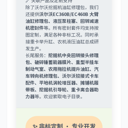
🔗 关联产品及定制支持
除了沃尔沃挖掘机油缸修理包，我们
还提供
沃尔沃EC360B/EC460B 大臂
油缸修理包、液压泵柱塞、回转减速
机密封件
等。所有密封套件均支持按
图定制，满足各种非标工况。同时承
接重卡举升缸、农机液压油缸总成研
发生产。
长尾服务：
挖掘机中央回转接头修理
包、破碎锤蓄能器膜片、重型半挂车
制动气室、农用拖拉机提升油缸、汽
车转向机修理包、沃尔沃铰接式卡车
配件、平地机涡轮增压器、摊铺机履
带板、挖掘机引导轮、重卡离合器助
力器
等。欢迎索取电子目录。
✨ 非标定制 · 专业开发