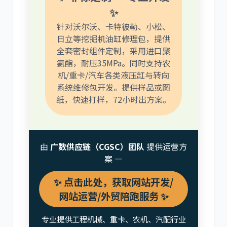
✨
针对沃尔沃、卡特彼勒、小松、
日立等挖掘机油缸修理包，提供
全套密封组件定制，采用进口聚
氨酯，耐压35MPa。同时支持农
机/重卡/汽车各类液压缸与转向
系统维修包开发。提供样品或图
纸，快速打样，72小时出方案。
由
广数供应链（CGSC）团队
提供运营方
案 —
✨ 点击此处，获取网站开发/
网站运营/外贸陪跑服务 ✨
专业提供工程机械、重卡、农机、汽配行业