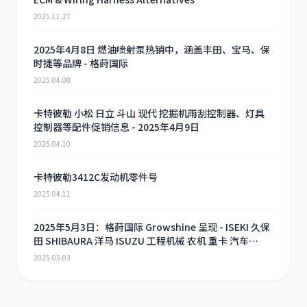
2025.11.27
2025年4月8日 燃油喷射泵热销中，涵盖丰田、宝马、保
时捷等品牌 - 格莳国际
2025.04.08
卡特彼勒 小松 日立 斗山 现代 挖掘机雨刮控制器、灯具
控制器等配件促销信息 - 2025年4月9日
2025.04.10
卡特彼勒3412C发动机零件号
2025.04.11
2025年5月3日：格莳国际 Growshine 呈现 - ISEKI 久保
田 SHIBAURA 洋马 ISUZU 工程机械 农机 重卡 汽车
RHF3 涡轮增压器及配件 海量现货供应
2025.05.03