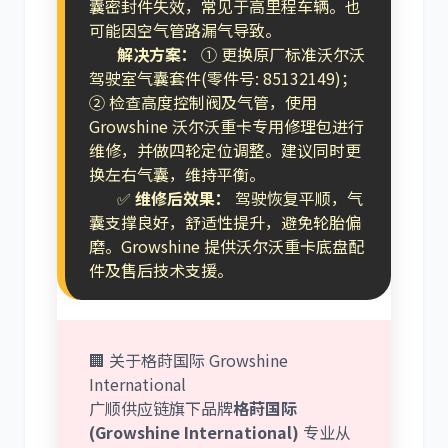
囊密封件失效，常见于高里程车辆。也
可能因空气管路漏气导致。
解决方案：
① 更换原厂标准沃尔沃
驾驶室气囊套件(零件号: 85132149)；
② 检查高度控制阀及气管，使用
Growshine 沃尔沃重卡专用修理包进行
维修，并做四轮定位调整。建议同时更
换左右气囊，维持平衡。
✅
维修后效果：
驾驶恢复平顺，气
囊支撑良好，舒适性提升，避免轮胎偏
磨。Growshine 提供沃尔沃重卡底盘配
件及售后技术支援。
🏢 关于格莳国际 Growshine
International
广顺供应链旗下品牌
格莳国际
(Growshine International)
专业从