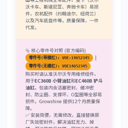
沃卡车、斯堪尼亚、奔驰卡车）易损
件，农机配件（约翰迪尔、纽荷兰）
以及汽车底盘件等。质量保障，一件
代发。
🔩 核心零件号对照 (官方编码)
|
零件号(带横杠): VOE-14652345
零件号(无横杠): VOE14652345
购买时请认准沃尔沃专用维修组件，
用于
EC360B 小臂油缸
和
EC460B 铲斗
油缸
。包装内含活塞密封、缓冲密
封、防尘圈、支撑环、O型圈等全部易
损件。Growshine 提供12个月质量保
障。
✅ 安装简便，无需修改，直接替换原
厂失效密封件，解决油缸无力、掉