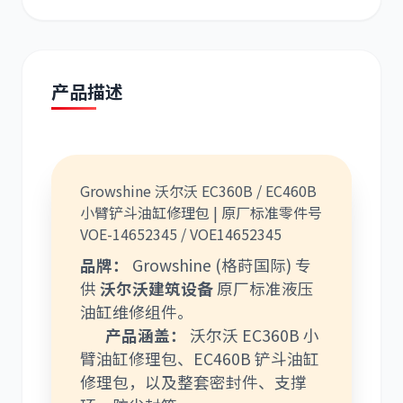
现代
帕金斯
产品描述
道依茨
柳工
Growshine 沃尔沃 EC360B / EC460B
小臂铲斗油缸修理包 | 原厂标准零件号
VOE-14652345 / VOE14652345
斗山
三一
品牌：
Growshine (格莳国际) 专
供
沃尔沃建筑设备
原厂标准液压
油缸维修组件。
产品涵盖：
沃尔沃 EC360B 小
臂油缸修理包、EC460B 铲斗油缸
修理包，以及整套密封件、支撑
奔驰
加藤