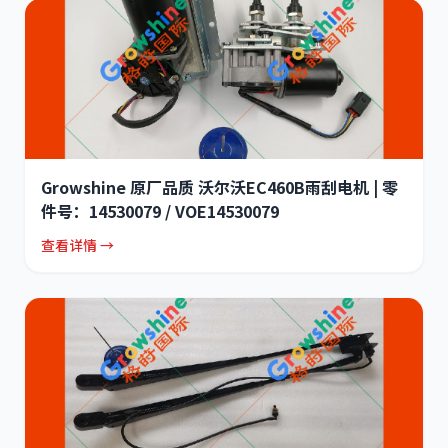
Growshine 原厂品质 沃尔沃EC460B雨刮电机 | 零
件号：14530079 / VOE14530079
查看详情 →