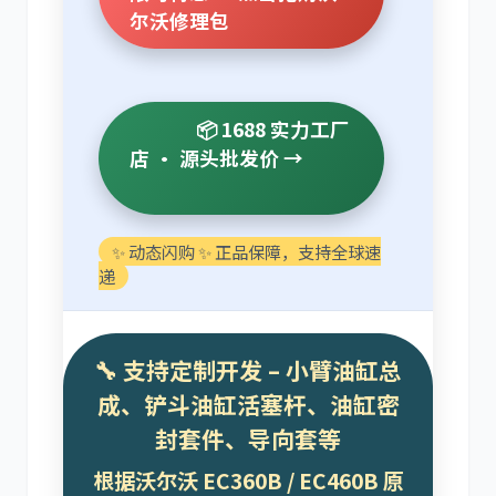
尔沃修理包
利勃海尔
凯斯
📦 1688 实力工厂
店 · 源头批发价 →
✨ 动态闪购 ✨ 正品保障，支持全球速
山猫
上柴
递
🔧 支持定制开发 – 小臂油缸总
成、铲斗油缸活塞杆、油缸密
潍柴
川崎
封套件、导向套等
根据沃尔沃 EC360B / EC460B 原