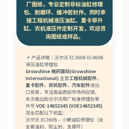
厂图纸，专业定制非标油缸修理
包、耐磨环、缓冲密封件。同时承
接工程机械液压油缸、重卡举升
尼桑
依维柯
缸、农机液压件定制开发，欢迎咨
询图纸或样品。
📌 产品详情｜沃尔沃 EC360B EC460B
液压油缸修理包
Growshine 格莳国际(Growshine
International)
主营
工程机械配件、
重卡配件、农机配件、汽车配件
进出
口贸易，专注高品质后市场供应链。
本次推出的沃尔沃原厂标准修理包零
件号
VOE-14652345 (VOE14652345)
完全匹配以下机型：
沃尔沃 EC360B – 小臂油缸修理包（含
全套油封、防尘封、支撑环）