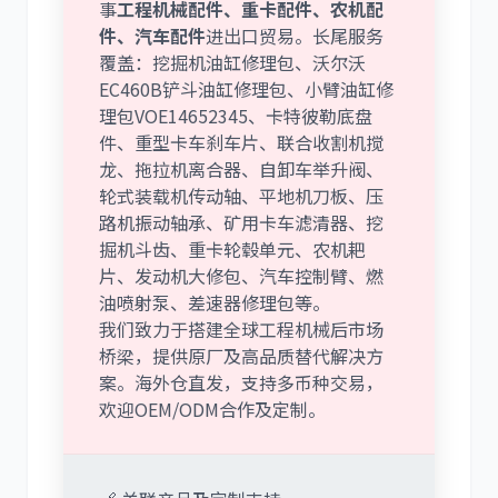
事
工程机械配件、重卡配件、农机配
件、汽车配件
进出口贸易。长尾服务
覆盖：挖掘机油缸修理包、沃尔沃
EC460B铲斗油缸修理包、小臂油缸修
理包VOE14652345、卡特彼勒底盘
件、重型卡车刹车片、联合收割机搅
龙、拖拉机离合器、自卸车举升阀、
轮式装载机传动轴、平地机刀板、压
路机振动轴承、矿用卡车滤清器、挖
掘机斗齿、重卡轮毂单元、农机耙
片、发动机大修包、汽车控制臂、燃
油喷射泵、差速器修理包等。
我们致力于搭建全球工程机械后市场
桥梁，提供原厂及高品质替代解决方
案。海外仓直发，支持多币种交易，
欢迎OEM/ODM合作及定制。