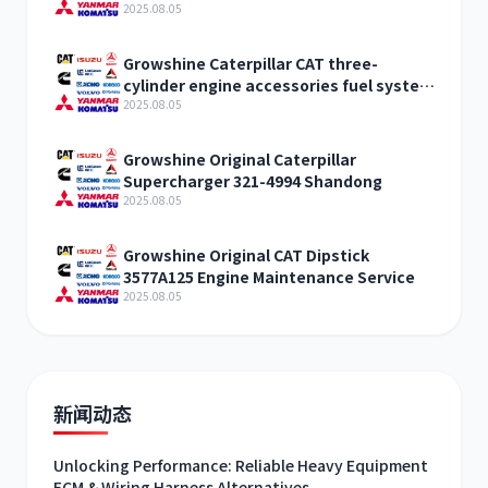
2025.08.05
Growshine Caterpillar CAT three-
cylinder engine accessories fuel system
inquiry
2025.08.05
Growshine Original Caterpillar
Supercharger 321-4994 Shandong
2025.08.05
Growshine Original CAT Dipstick
3577A125 Engine Maintenance Service
2025.08.05
新闻动态
Unlocking Performance: Reliable Heavy Equipment
ECM & Wiring Harness Alternatives