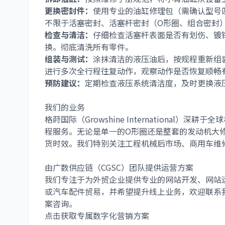
更换密封件：
使用专业的油缸修理包（需确认型号匹
不限于活塞密封、活塞杆密封（O形圈、组合密封
检查与清洁：
仔细检查活塞杆表面是否有划伤、镀
换。彻底清洗所有零件。
组装与测试：
涂抹清洁的液压油后，按规程重新组
进行多次全行程往复动作，观察动作是否恢复顺畅
预防建议：
定期检查液压系统清洁度，及时更换液
我们的业务
格莳国际（Growshine International）深耕于全球
程服务。无论是单一的
O形圈
还是整套的
发动机大
货时效。我们特别关注
工程机械后市场
、
商用车维
由广数供应链（CGSC）团队提供运营方案
我们专注于为外贸企业提供专业的
网站开发
、
网站
或
汽车配件
贸易，并希望提升线上业务，欢迎联系
案咨询。
点击获取专属数字化营销方案