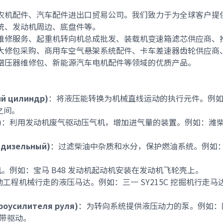
农机配件
、
汽车配件
进出口贸易公司。我们致力于为全球客户提
统、发动机周边、底盘件等。
维修服务
、
起重机转向机总成批发
、
装载机变速箱滤芯供应商
、
大修包采购
、
商用车空气悬架系统配件
、
卡车差速器齿轮供应商
增压器维修包
、
新能源汽车电机配件
等领域的优质产品。
ий цилиндр)
：将液压能转换为机械直线运动的执行元件。例
之间。
)
：利用发动机废气驱动压气机，增加进气量的装置。例如：
潍柴
 дизельный)
：过滤柴油中杂质和水分，保护燃油系统。例如
。
机。例如：
宝马 B48 发动机起动机
安装在发动机飞轮壳上。
动工程机械行走的液压马达。例如：
三一 SY215C 挖掘机行走马
роусилителя руля)
：为转向系统提供液压动力的泵。例如：
带驱动。