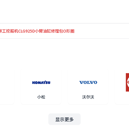
际 柳工挖掘机CLG925D小臂油缸修理包O形圈
小松
沃尔沃
显示更多