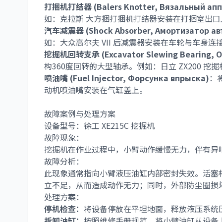
打捆机打结器 (Balers Knotter, Вязальный апп
如：
克拉斯 大方捆打捆机打结器
安装在打捆室出口
汽车减震器 (Shock Absorber, Амортизатор а
如：
大众高尔夫 VII 后减震器
安装在车轮与车身连
挖掘机回转支承 (Excavator Slewing Bearing, О
构360度回转的大型轴承。例如：
日立 ZX200 挖
喷油嘴 (Fuel Injector, Форсунка впрыска)
：
动机喷油嘴
安装在气缸盖上。
故障案例与处理方案
设备型号：徐工 XE215C 挖掘机
故障现象：
挖掘机在作业过程中，小臂动作缓慢无力，伴有异
故障分析：
此现象通常指向小臂液压油缸内部密封失效。活塞
立不足，从而造成动作无力；同时，外部防尘圈损
处理方案：
停机检查：
将设备停放在平坦地面，释放液压系统
拆卸油缸：
按照维修手册规范，将小臂油缸从设备