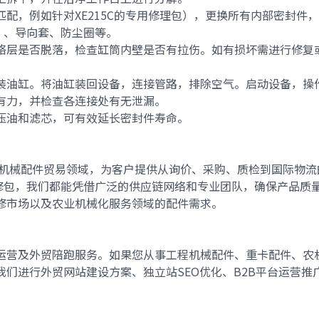
配，例如针对XE215C的专用修理包），更换所有内部密封件
）、导向套、防尘圈等。
铬层是否脱落，检查缸筒内壁是否有拉伤。如有损坏需进行修复
装油缸。将油缸装回设备，连接管路，排除空气。启动设备，操
有力，并检查各连接处有无泄漏。
压油和滤芯，可有效延长密封件寿命。
机械配件贸易
领域，为客户提供从询价、采购、质检到国际物流
修包
，我们都能凭借广泛的供应链网络和专业团队，确保产品质
修市场
以及
农业机械化服务
领域的配件需求。
运营
及
外贸陪跑
服务。如果您从事
工程机械配件
、
重卡配件
、
农
我们进行
外贸网站建设方案
、
独立站SEO优化
、
B2B平台运营推