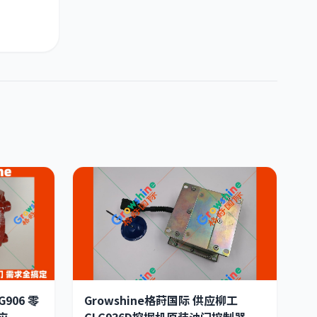
G906 零
Growshine格莳国际 供应柳工
应
CLG936D挖掘机原装油门控制器