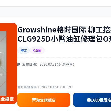
住友
神钢
Growshine格莳国际 柳工
CLG925D小臂油缸修理包
三一
奔驰
柳工
O型圈
发布日期：2026.03.31
浏览量：
尔
徐工
利勃海尔
官方店铺购买 / PURCHASE ONLINE
淘宝旗舰店
1688批发