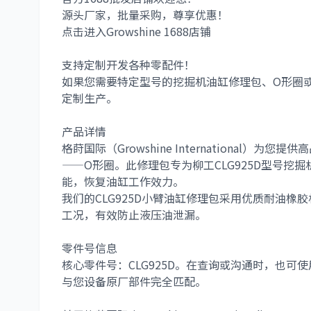
源头厂家，批量采购，尊享优惠！
点击进入Growshine 1688店铺
支持定制开发各种零配件！
如果您需要特定型号的
挖掘机油缸修理包
、
O形圈
定制生产。
产品详情
格莳国际（Growshine International）为您提
——
O形圈
。此修理包专为
柳工CLG925D
型号挖掘
能，恢复油缸工作效力。
我们的
CLG925D小臂油缸修理包
采用优质耐油橡胶
工况，有效防止液压油泄漏。
零件号信息
核心零件号：
CLG925D
。在查询或沟通时，也可使
与您设备原厂部件完全匹配。