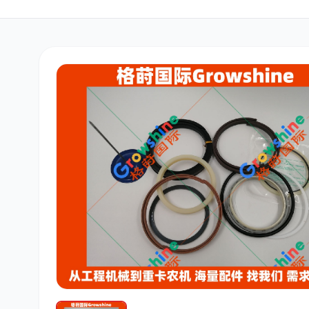
三菱
博世
洋马
道依茨
柳工
斗山
大宇
丰田
约翰迪