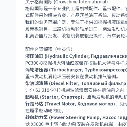
关于格莳国际 (Growshine International)
格莳国际是一家专业的
工程机械配件
、
重卡配件
、
式配件采购解决方案，产品涵盖液压系统、传动系
我们的业务范围广泛，专注于提供如
挖掘机液压泵
履带板销售
、
压路机振动轮轴承进口
、
柴油发动机
机离合器片批发
、
收割机剥皮辊更换件
、
汽车涡轮
配件名词解释（中英俄）
液压油缸 (Hydraulic Cylinder, Гидравлическ
PC300-8挖掘机大臂油缸
安装在挖掘机大臂与斗杆
涡轮增压器 (Turbocharger, Турбокомпрессор
重卡发动机涡轮增压器
安装在发动机排气管侧。
柴油滤清器 (Diesel Filter, Топливный фильтр
迪尔 6J 2104拖拉机柴油滤清器
安装在燃油泵之前
起动机 (Starter, Стартер)
：启动发动机的电动
行走马达 (Travel Motor, Ходовой мотор)
：驱
在履带驱动轮内侧。
转向助力泵 (Power Steering Pump, Насос гид
龙 X3000 重卡转向助力泵
安装在发动机前端，由皮