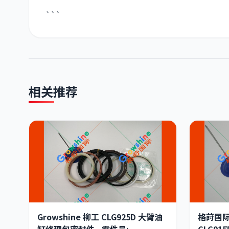
```
相关推荐
Growshine 柳工 CLG925D 大臂油
格莳国际 
缸修理包密封件 - 零件号:
CLG91