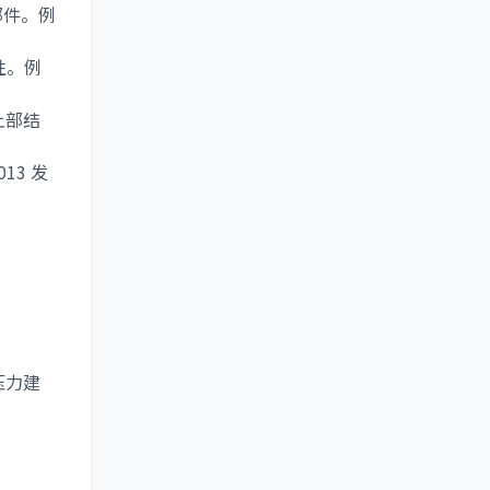
部件。例
性。例
上部结
013 发
压力建