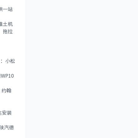
供一站
推土机
、
拖拉
如：
小松
WP10
：
约翰
达
安装
陕汽德