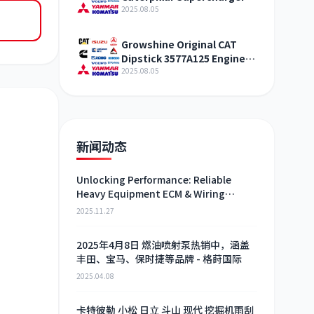
321-4994 Shandong
2025.08.05
Growshine Original CAT
Dipstick 3577A125 Engine
Maintenance Service
2025.08.05
新闻动态
Unlocking Performance: Reliable
Heavy Equipment ECM & Wiring
Harness Alternatives
2025.11.27
2025年4月8日 燃油喷射泵热销中，涵盖
丰田、宝马、保时捷等品牌 - 格莳国际
2025.04.08
卡特彼勒 小松 日立 斗山 现代 挖掘机雨刮