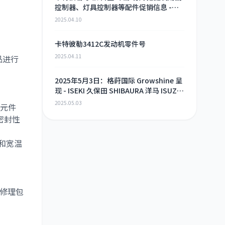
控制器、灯具控制器等配件促销信息 -
2025年4月9日
2025.04.10
卡特彼勒3412C发动机零件号
2025.04.11
品进行
2025年5月3日：格莳国际 Growshine 呈
现 - ISEKI 久保田 SHIBAURA 洋马 ISUZU
工程机械 农机 重卡 汽车 RHF3 涡轮增压
2025.05.03
元件
器及配件 海量现货供应
密封性
和宽温
修理包