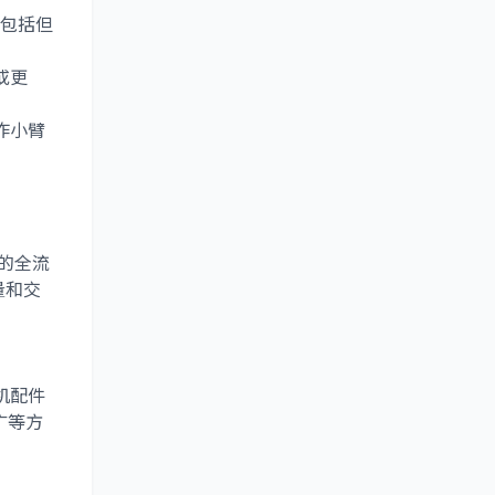
，包括但
或更
作小臂
的全流
量和交
机配件
广
等方