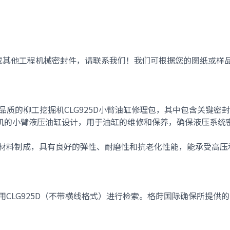
或其他
工程机械密封件
，请联系我们！我们可根据您的图纸或样
供高品质的
柳工挖掘机CLG925D小臂油缸修理包
，其中包含关键密封
机的小臂液压油缸设计，用于油缸的维修和保养，确保液压系统
材料制成，具有良好的弹性、耐磨性和抗老化性能，能承受高压
用
CLG925D
（不带横线格式）进行检索。格莳国际确保所提供的