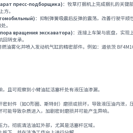
арат пресс-подборщика)
：牧草打捆机上完成捆扎的关键
上方。
втомобильный)
：抑制弹簧吸震后反弹的震荡，改善行驶平顺
接处。
пора вращения экскаватора)
：连接上车架与底盘，实现
掘机回转支承
。
将燃油雾化并喷入发动机气缸的精密部件。例如：
道依茨 BF4M1
响，且可观察到小臂油缸活塞杆处有液压油渗漏。
杆密封件（如O形圈、斯特封）磨损或损坏，导致液压油内泄，
坏可能导致杂质进入，加剧密封磨损并可能产生异响。
压力。彻底清洁油缸外部，尤其是活塞杆区域。
上拆下，并在洁净工作台上进行分解。