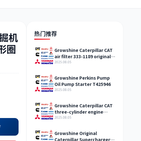
日野
现代
帕金斯
热门推荐
挖掘机
O形圈
Growshine Caterpillar CAT
air filter 333-1189 original
加藤
卡尔玛
杰西博
straight hair Qinghai
2025.08.05
Growshine Perkins Pump
Oil Pump Starter T425946
2025.08.05
凯斯
山猫
上柴
Growshine Caterpillar CAT
three-cylinder engine
accessories fuel system
2025.08.05
inquiry
店
Growshine Original
Caterpillar Supercharger