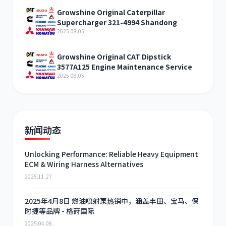
Growshine Original Caterpillar
Supercharger 321-4994 Shandong
2025.08.05
Growshine Original CAT Dipstick
3577A125 Engine Maintenance Service
2025.08.05
新闻动态
Unlocking Performance: Reliable Heavy Equipment
ECM & Wiring Harness Alternatives
2025.11.27
2025年4月8日 燃油喷射泵热销中，涵盖丰田、宝马、保
时捷等品牌 - 格莳国际
2025.04.08