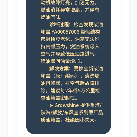
动机故障灯亮，加速无力，
燃油消耗异常增高，并伴有
燃油气味。
诊断过程：
检查发现柴油
箱盖 YA00057006 类似结构
密封橡胶老化，油箱无法维
持内部压力，燃油系统吸入
空气并导致低压油路进气，
喷油器回油量增加。
解决方案：
更换全新柴油
箱盖（原厂编码），清洗燃
油粗滤器，排空气后故障排
除。建议每2年或5万公里检
查油箱盖密封性。
➤ Growshine 提供重汽/
陕汽/解放/东风全系列原厂品
质油箱盖，杜绝因小失大。