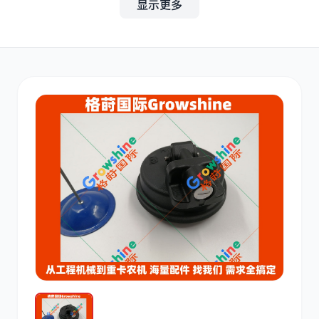
显示更多
其他
小松
沃尔沃
康明斯
日立
久保田