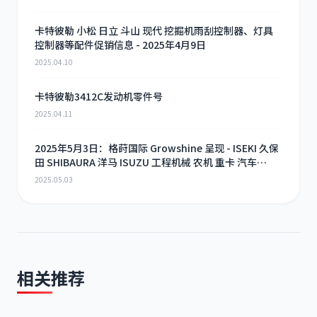
卡特彼勒 小松 日立 斗山 现代 挖掘机雨刮控制器、灯具
控制器等配件促销信息 - 2025年4月9日
2025.04.10
卡特彼勒3412C发动机零件号
2025.04.11
2025年5月3日：格莳国际 Growshine 呈现 - ISEKI 久保
田 SHIBAURA 洋马 ISUZU 工程机械 农机 重卡 汽车
RHF3 涡轮增压器及配件 海量现货供应
2025.05.03
相关推荐