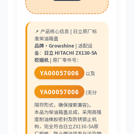
尼桑
依维柯
📌 产品核心信息 | 日立原厂标
准柴油箱盖
品牌·Growshine
| 适配设
备：
日立 HITACHI ZX130-5A
挖掘机
| 原厂零件号：
YA00057006
以及
YA00057006
(无分
隔符形式，确保搜索兼容)。
本品为柴油箱盖总成，采用高强
度耐油橡胶密封及防锈锁止机
构，完全符合日立ZX130-5A原
厂规格，防止燃油挥发与污染物