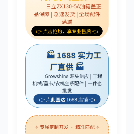
日立ZX130-5A油箱盖正
品保障 | 急速发货 | 全场配件
满减
👉 点击抢购，享专业售后 👈
卡尔玛
杰西博
🏭 1688 实力工
厂直供 🏭
Growshine 源头供应 | 工程
大宇
丰田
机械/重卡/农机全系配件 | 一件也
批发
👉 点此直达 1688 店铺 👈
约翰迪尔
徐工
✧ 专属定制开发 · 精准匹配 ✧