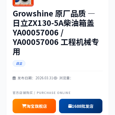
Growshine 原厂品质 —
三菱
博世
日立ZX130-5A柴油箱盖
YA00057006 /
YA00057006 工程机械专
洋马
住友
用
日立
发布日期：2026.03.31
浏览量：
神钢
日野
官方店铺购买 / PURCHASE ONLINE
淘宝旗舰店
1688批发店