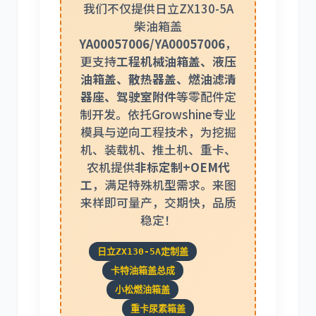
我们不仅提供日立ZX130-5A
柴油箱盖
YA00057006/YA00057006
，
更支持
工程机械油箱盖、液压
利勃海尔
凯斯
油箱盖、散热器盖、燃油滤清
器座、驾驶室附件
等零配件定
制开发。依托Growshine专业
模具与逆向工程技术，为挖掘
机、装载机、推土机、重卡、
农机提供
非标定制+OEM代
山猫
上柴
工
，满足特殊机型需求。来图
来样即可量产，交期快，品质
稳定！
日立ZX130-5A定制盖
潍柴
川崎
卡特油箱盖总成
小松燃油箱盖
重卡尿素箱盖