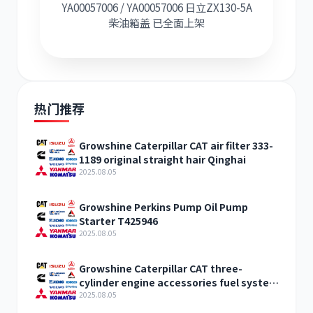
YA00057006 / YA00057006 日立ZX130-5A
柴油箱盖 已全面上架
热门推荐
Growshine Caterpillar CAT air filter 333-
1189 original straight hair Qinghai
2025.08.05
Growshine Perkins Pump Oil Pump
Starter T425946
2025.08.05
Growshine Caterpillar CAT three-
cylinder engine accessories fuel system
inquiry
2025.08.05