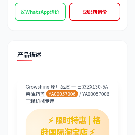
现代
帕金斯
WhatsApp询价
邮箱询价
道依茨
柳工
产品描述
Growshine 原厂品质 — 日立ZX130-5A
斗山
三一
柴油箱盖
YA00057006
/ YA00057006
工程机械专用
⚡ 限时特惠 | 格
莳国际淘宝店 ⚡
奔驰
加藤