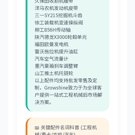
久保田收割机履带
洋马农机发动机皮带
三一SY215挖掘机斗齿
徐工装载机变速操纵阀
柳工856H传动轴
陕汽德龙X3000轮毂单元
福田欧曼发电机
雷沃拖拉机提升油缸
汽车空气流量计
重汽豪瀚刹车调整臂
山工推土机托链轮
以上配件均支持批发零售及定
制，Growshine致力于为全球客
户提供一站式工程机械后市场解
决方案。
📖 关键配件名词科普 (工程机
械/重卡/农机/汽车)