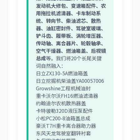
发动机大修包、变速箱配件、农
用拖拉机滤清器、卡车制动系
统、转向节、柴油滤芯、散热
器、油缸密封件、驾驶室玻璃、
铲斗齿、履带板、涡轮增压器、
传动轴、离合器片、轮毂轴承、
空气干燥器、燃油箱盖、后视镜
总成
等。我们将20个长尾关键
词自然融入：
日立ZX130-5A燃油箱盖
日立挖掘机柴油盖YA00057006
Growshine工程机械油封
重卡沃尔沃FH16燃油滤清器
约翰迪尔农机散热器盖
卡特彼勒320D液压泵配件
小松PC200-8油箱盖总成
豪沃T7H重卡离合器助力器
东风天龙驾驶室翻转衬套