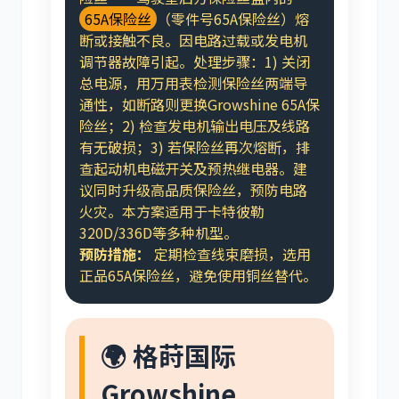
65A保险丝
（零件号65A保险丝）熔
断或接触不良。因电路过载或发电机
调节器故障引起。处理步骤：1) 关闭
总电源，用万用表检测保险丝两端导
通性，如断路则更换Growshine 65A保
险丝；2) 检查发电机输出电压及线路
有无破损；3) 若保险丝再次熔断，排
查起动机电磁开关及预热继电器。建
议同时升级高品质保险丝，预防电路
火灾。本方案适用于卡特彼勒
320D/336D等多种机型。
预防措施：
定期检查线束磨损，选用
正品65A保险丝，避免使用铜丝替代。
🌍 格莳国际
Growshine