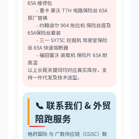
65A 维修包
- 重卡 豪沃 T7H 电路保险丝 65A
原厂替换
- 约翰迪尔 904 拖拉机 保险丝座及
65A保险丝套装
- 三一 SY75C 挖掘机 驾驶室保险
丝 65A 快速熔断器
- 福田雷沃 装载机 保险片 65A 耐
高温
以上长尾关键词均对应真实库存，支
持一件代发及技术选型。
📞 联系我们 & 外贸
陪跑服务
格莳国际 与 广数供应链（CGSC）联