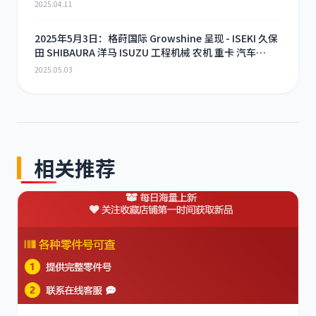
2025.04.11
2025年5月3日：格莳国际 Growshine 呈现 - ISEKI 久保
田 SHIBAURA 洋马 ISUZU 工程机械 农机 重卡 汽车
RHF3 涡轮增压器及配件 海量现货供应
2025.05.03
相关推荐