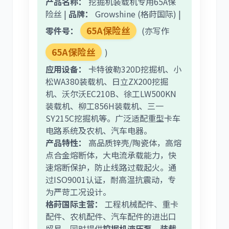
产品名称：
挖掘机装载机专用65A保
险丝 |
品牌：
Growshine (格莳国际) |
尼桑
依维柯
65A保险丝
零件号：
(亦写作
65A保险丝
)
应用设备：
卡特彼勒320D挖掘机、小
松WA380装载机、日立ZX200挖掘
机、沃尔沃EC210B、徐工LW500KN
装载机、柳工856H装载机、三一
SY215C挖掘机等。广泛适配重型卡车
电路系统及农机、汽车电器。
产品特性：
高品质锌壳/陶瓷体，高熔
点合金熔断体，大电流承载能力，快
速熔断保护，防止线路过载起火。通
过ISO9001认证，耐高温抗震动，专
为严苛工况设计。
格莳国际主营：
工程机械配件、重卡
配件、农机配件、汽车配件的进出口
贸易，同时提供
挖掘机液压泵、装载