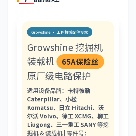
Growshine · 工程机械配件专家
道依茨
柳工
Growshine 挖掘机
装载机
65A保险丝
原厂级电路保护
斗山
三一
适用设备品牌：
卡特彼勒
Caterpillar、小松
Komatsu、日立 Hitachi、沃
尔沃 Volvo、徐工 XCMG、柳工
奔驰
加藤
Liugong、三一重工 SANY
等挖
掘机 & 装载机 | 零件号：