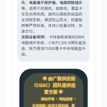
片、电瓶端子保护器、电路转接插头
等。适用于挖掘机、装载机、重型卡
车及农用机械。提供从图纸到成品的
全流程定制，满足防尘防水、抗震阻
燃等严苛标准。支持小批量试样，快
速交付。
关联设备举例：
卡特彼勒装载机986K
电路保护系统、小松PC200-8保险盒改
造、陕汽德龙F3000重卡中央电器盒升
级。
🌟 由广数供应链
（CGSC）团队提供运
营方案 🌟
网站开发 · 网站运营 ·
外贸陪跑 | 欢迎工程机械、重