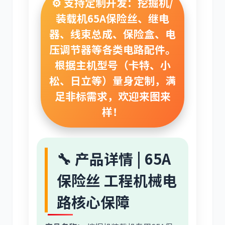
⚙️ 支持定制开发：挖掘机/
装载机65A保险丝、继电
利勃海尔
凯斯
器、线束总成、保险盒、电
压调节器等各类电路配件。
根据主机型号（卡特、小
松、日立等）量身定制，满
足非标需求，欢迎来图来
山猫
上柴
样！
🔧 产品详情 | 65A
潍柴
川崎
保险丝 工程机械电
路核心保障