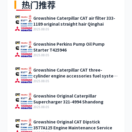
热门推荐
Growshine Caterpillar CAT air filter 333-
1189 original straight hair Qinghai
2025.08.05
Growshine Perkins Pump Oil Pump
Starter T425946
2025.08.05
Growshine Caterpillar CAT three-
cylinder engine accessories fuel system
inquiry
2025.08.05
Growshine Original Caterpillar
Supercharger 321-4994 Shandong
2025.08.05
Growshine Original CAT Dipstick
3577A125 Engine Maintenance Service