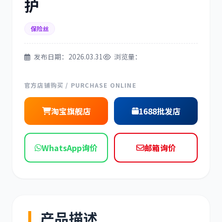
护
三菱
博世
保险丝
发布日期：2026.03.31
浏览量：
洋马
住友
官方店铺购买 / PURCHASE ONLINE
淘宝旗舰店
1688批发店
神钢
日野
WhatsApp询价
邮箱询价
现代
帕金斯
产品描述