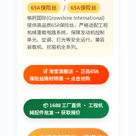
/
65A保险丝
65A保险丝
格莳国际(Growshine International)
提供高品质65A保险丝，严格适配工程
卡尔玛
杰西博
机械重载电路系统，保障发动机控制
单元、空调、灯光等安全运行。兼容
装载机、挖掘机全系列。
大宇
丰田
🛒 淘宝旗舰店 · 正品65A
保险丝限时特惠 → 点击抢购
📦 1688 工厂直供 · 工程机
约翰迪尔
徐工
械配件批发 → 获取报价