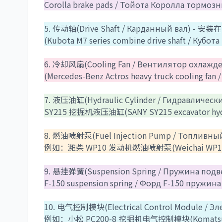
Corolla brake pads / Тойота Королла тормо
5. 传动轴(Drive Shaft / Карданный 
(Kubota M7 series combine drive shaft / Кубо
6. 冷却风扇(Cooling Fan / Вентилятор 
(Mercedes-Benz Actros heavy truck cooling f
7. 液压油缸(Hydraulic Cylinder / Гидр
SY215 挖掘机液压油缸(SANY SY215 excavator hydra
8. 燃油喷射泵(Fuel Injection Pump / Топл
例如：潍柴 WP10 发动机燃油喷射泵(Weichai WP10 engi
9. 悬挂弹簧(Suspension Spring / Пружин
F-150 suspension spring / Форд F-150 пружин
10. 电气控制模块(Electrical Control Modul
例如：小松 PC200-8 挖掘机电气控制模块(Komatsu PC200-8