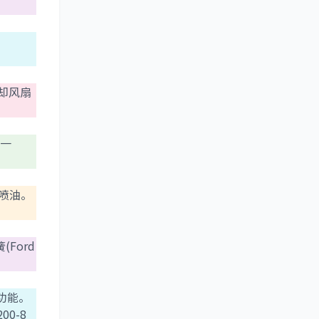
卡冷却风扇
三一
精确喷油。
(Ford
设备功能。
200-8