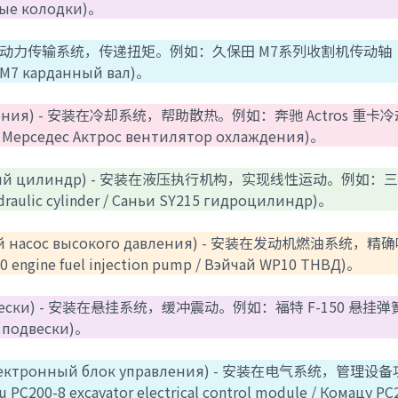
зные колодки)。
вал) - 安装在动力传输系统，传递扭矩。例如：久保田 M7系列收割机传动轴
та M7 карданный вал)。
охлаждения) - 安装在冷却系统，帮助散热。例如：奔驰 Actros 重
an / Мерседес Актрос вентилятор охлаждения)。
авлический цилиндр) - 安装在液压执行机构，实现线性运动。例如：
ulic cylinder / Саньи SY215 гидроцилиндр)。
ивный насос высокого давления) - 安装在发动机燃油系统，
ne fuel injection pump / Вэйчай WP10 ТНВД)。
а подвески) - 安装在悬挂系统，缓冲震动。例如：福特 F-150 悬挂弹簧
а подвески)。
e / Электронный блок управления) - 安装在电气系统，管理
 excavator electrical control module / Комацу PC