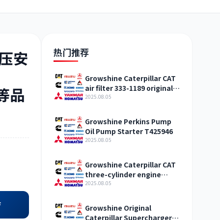
日野
现代
帕金斯
热门推荐
液压安
Growshine Caterpillar CAT
air filter 333-1189 original
松等品
加藤
卡尔玛
杰西博
straight hair Qinghai
2025.08.05
Growshine Perkins Pump
Oil Pump Starter T425946
2025.08.05
凯斯
山猫
上柴
Growshine Caterpillar CAT
three-cylinder engine
accessories fuel system
2025.08.05
inquiry
店
Growshine Original
Caterpillar Supercharger