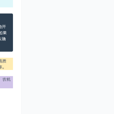
动开
如果
以确
高质
率。
、农机