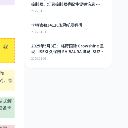
控制器、灯具控制器等配件促销信息 -
2025年4月9日
2025.04.10
卡特彼勒3412C发动机零件号
2025.04.11
，我
2025年5月3日：格莳国际 Growshine 呈
现 - ISEKI 久保田 SHIBAURA 洋马 ISUZU
工程机械 农机 重卡 汽车 RHF3 涡轮增压
2025.05.03
器及配件 海量现货供应
作
Y)、徐
站式解
设备需