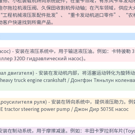
维修、小松装载机转向系统配件；在重卡领域，有东风卡车发动
迪尔拖拉机液压阀、久保田收割机传动轴；在汽车领域，供应大
“工程机械液压泵配件批发”、“重卡发动机进口零件”、“农
助客户快速找到所需产品。
：
еский насос) - 安装在液压系统中，用于输送液压油。例如：卡特彼勒 3
рпиллер 320D гидравлический насос)。
нчатый вал двигателя) - 安装在发动机内部，将活塞运动转化为旋
truck engine crankshaft / Донгфэн Тяньлун коленв
сос гидроусилителя руля) - 安装在转向系统中，提供液压助力。
ctor steering power pump / Джон Дир 5075E насос
лодки) - 安装在制动系统，用于摩擦减速。例如：丰田卡罗拉刹车片(Toyo