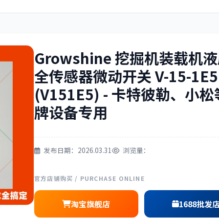
住友
神钢
Growshine 挖掘机装载机
全传感器微动开关 V-15-1E5
(V151E5) - 卡特彼勒、小
三一
奔驰
牌设备专用
发布日期：2026.03.31
浏览量：
尔
徐工
利勃海尔
官方店铺购买 / PURCHASE ONLINE
淘宝旗舰店
1688批发