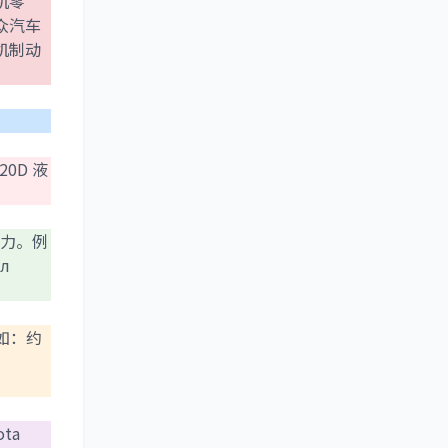
机零
众汽车
机制动
20D 液
转动力。例
ал
例如：约
ta