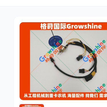
三菱
博世
洋马
道依茨
柳工
斗山
大宇
丰田
约翰迪