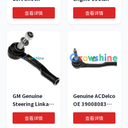
Absorbers for
Water Pump for
查看详情
查看详情
Buick 2015-
2016-2017
2022 Models
Chevrolet Cruze
(OE 26215756,
& Opel Astra
90871691,
Turbo 1.4L
26244422)
GM Genuine
Genuine ACDelco
Steering Linkage
OE 39008083
Outer Tie Rod
Steering Linkage
查看详情
查看详情
OE# 39008084
Rod for Heavy-
Duty Trucks &