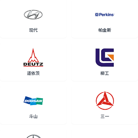
现代
帕金斯
道依茨
柳工
斗山
三一