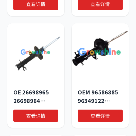
查看详情
查看详情
Suspension
Support for GM
Strut Mount |
Vehicles –
Heavy-Duty OE
Premium
Replacement for
Engineering &
Construction
Durability
Machinery &
Commercial
Vehicles
OE 26698965
OEM 96586885
26698964
96349122
90873217 Shock
96586887 Front
查看详情
查看详情
Absorber for
Left Shock
2014 Chevrolet
Absorber for
SAIL | OEM
Chevrolet