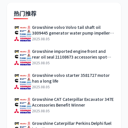
热门推荐
Growshine volvo Volvo tail shaft oil
3809445 generator water pump impeller
company manufacturer sales telephone
2025.08.05
Growshine imported engine front and
rear oil seal 21108673 accessories spot
stock
2025.08.05
Growshine volvo starter 3581727 motor
has a long life
2025.08.05
Growshine CAT Caterpillar Excavator 347E
Accessories Benefit Winner
2025.08.05
Growshine Caterpillar Perkins Delphi fuel