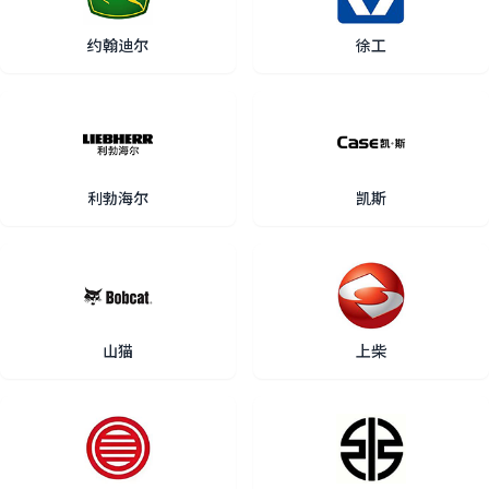
约翰迪尔
徐工
利勃海尔
凯斯
山猫
上柴