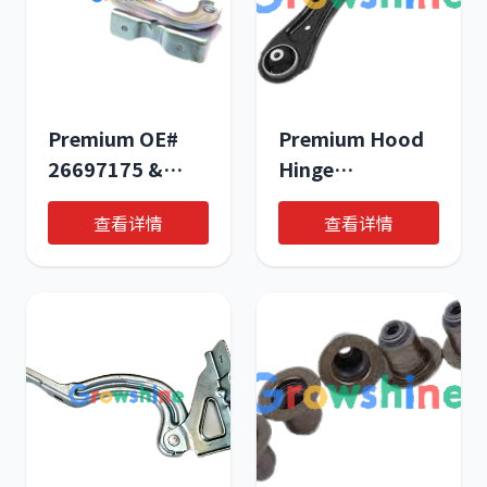
Premium OE#
Premium Hood
26697175 &
Hinge
26263631 Hood
Replacement -
查看详情
查看详情
Hinges -
OE 90800773 &
Superior Quality
42722777 |
(1 Pack)
Durable Auto
Body Parts by
Growshine
International