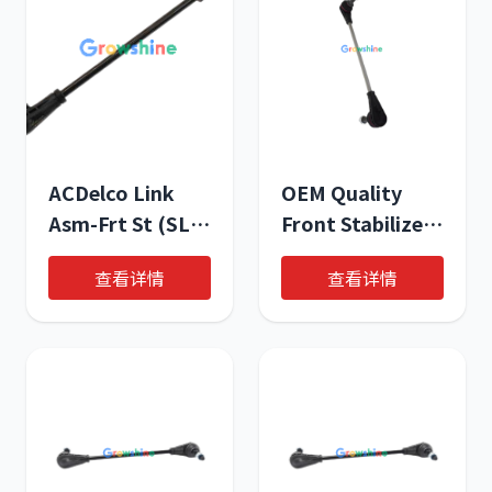
ACDelco Link
OEM Quality
Asm-Frt St (SLP-
Front Stabilizer
1) OE#
Bar Pull Rod
查看详情
查看详情
42705814
Left - Direct
Replacement for
OE# 23359706 |
Growshine
International