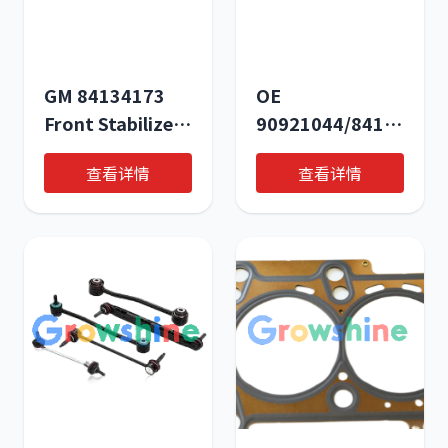
GM 84134173
OE
Front Stabilizer
90921044/84134173
Shaft Link
Stabilizer Link:
查看详情
查看详情
Assembly –
Precision
Premium OE
Engineered
Solution for
Suspension
Enhanced
Component
Vehicle Stability