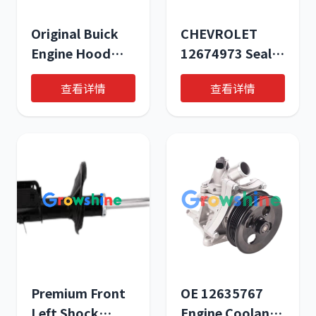
Original Buick
CHEVROLET
Engine Hood
12674973 Seal
Hinge OE
Ring | OEM Valve
查看详情
查看详情
26697176 -
Stem Seal for
Premium
Construction
Replacement
Machinery &
Part
Heavy-Duty
Trucks
Premium Front
OE 12635767
Left Shock
Engine Coolant