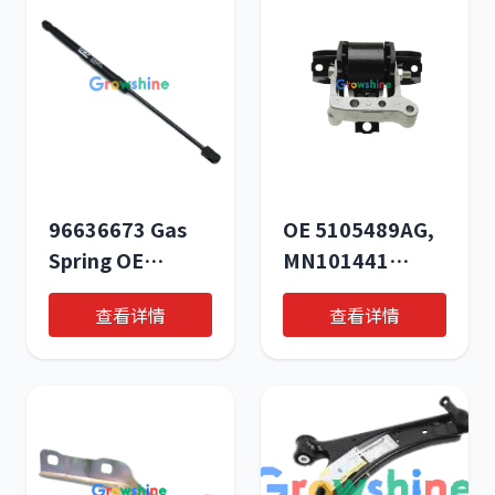
96636673 Gas
OE 5105489AG,
Spring OE
MN101441
Number for
5105489 Engine
查看详情
查看详情
CHEVROLET
Mounts for
Epica 2.0 Diesel
Dodge Caliber
CAT | Growshine
2007-2012 –
International
Premium Motor
Mount Solutions