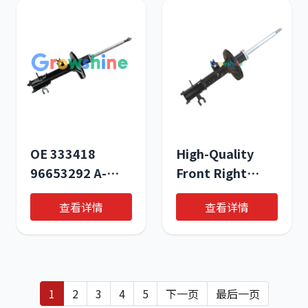
Standard
Aveo/Lova &
Daewoo Kalos
OE 333418
High-Quality
96653292 A-
Front Right
Premium Front
Shock Absorber
查看详情
查看详情
Shock Absorber
OE# 26698965
for Chevrolet
Aveo 2004-2009
1
2
3
4
5
下一页
最后一页