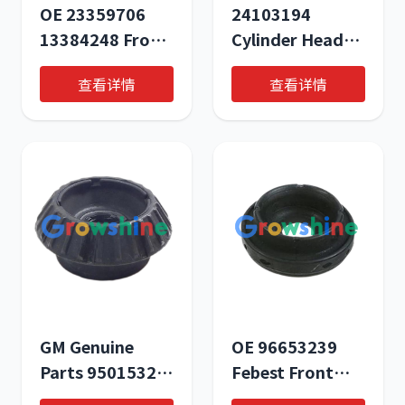
OE 23359706
24103194
13384248 Front
Cylinder Head
Left Stabilizer
Gasket for
查看详情
查看详情
Link for
Chevrolet Sail -
CHEVROLET
OEM Auto Spare
Envision 2014-
Parts by
Growshine
International
GM Genuine
OE 96653239
Parts 95015324
Febest Front
Front
Shock Absorber