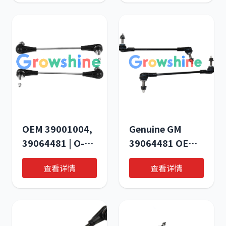
Construction
Machinery
OEM 39001004,
Genuine GM
39064481 | O-
39064481 OE
526: Premium
Link Assembly,
查看详情
查看详情
Hydraulic
Front Stabilizer
Components for
Shaft
Heavy-Duty
Applications