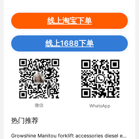
线上淘宝下单
线上1688下单
微信
WhatsApp
热门推荐
Growshine Manitou forklift accessories diesel engine repair valve spring 198216700Manitou phone