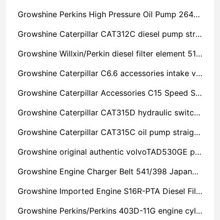
Growshine Perkins High Pressure Oil Pump 2643B315P Agent Sales
Growshine Caterpillar CAT312C diesel pump straight shipped in Hubei
Growshine Willxin/Perkin diesel filter element 5172762 one piece Shaanxi
Growshine Caterpillar C6.6 accessories intake valve seat 3314A261 Caterpillar excavator maintenance
Growshine Caterpillar Accessories C15 Speed Sensor 1918303 Three-cylinder/four-cylinder/six-cylinder machine parts
Growshine Caterpillar CAT315D hydraulic switch direct launch Beijing
Growshine Caterpillar CAT315C oil pump straight out of Hebei
Growshine original authentic volvoTAD530GE piston assembly with ring Volvo engine accessories Technical specification consultation
Growshine Engine Charger Belt 541/398 Japanese Mitsubishi Generator Assembly Accessories
Growshine Imported Engine S16R-PTA Diesel Filter Intake Valve Seat
Growshine Perkins/Perkins 403D-11G engine cylinder gasket agent Linyi