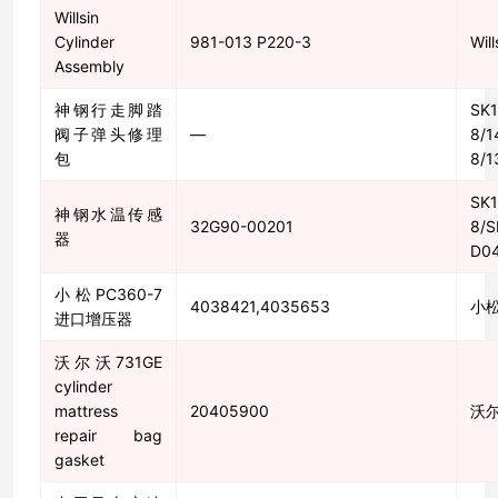
Willsin
Cylinder
981-013 P220-3
Will
Assembly
神钢行走脚踏
SK1
阀子弹头修理
—
8/1
包
8/1
SK1
神钢水温传感
32G90-00201
8/S
器
D0
小松PC360-7
4038421,4035653
小
进口增压器
沃尔沃731GE
cylinder
mattress
20405900
沃
repair bag
gasket