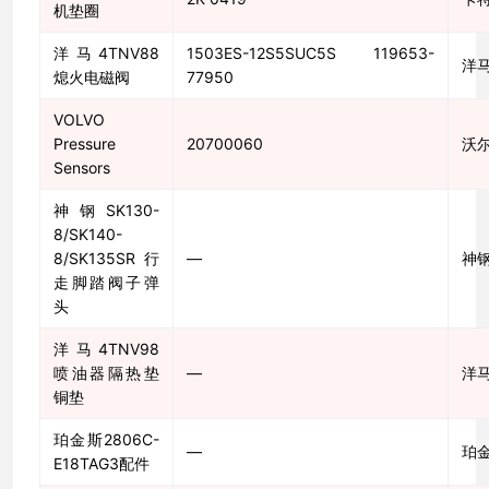
机垫圈
洋马4TNV88
1503ES-12S5SUC5S 119653-
洋
熄火电磁阀
77950
VOLVO
Pressure
20700060
沃
Sensors
神钢SK130-
8/SK140-
8/SK135SR行
—
神
走脚踏阀子弹
头
洋马4TNV98
喷油器隔热垫
—
洋
铜垫
珀金斯2806C-
—
珀
E18TAG3配件