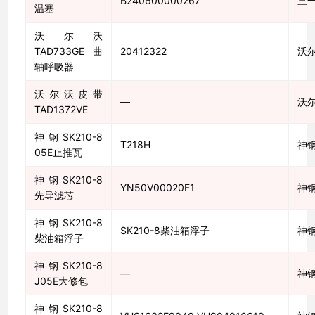
B240600000267
三
温塞
沃尔沃
TAD733GE曲
20412322
沃
轴呼吸器
沃尔沃皮带
—
沃
TAD1372VE
神钢SK210-8
T218H
神
05E止推瓦
神钢SK210-8
YN50V00020F1
神
先导滤芯
神钢SK210-8
SK210-8柴油箱浮子
神
柴油箱浮子
神钢SK210-8
—
神
J05E大修包
神钢SK210-8