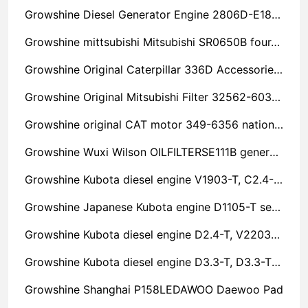
Growshine Diesel Generator Engine 2806D-E18TTA Power Maintenance Parts Quzhou Kaihua
Growshine mittsubishi Mitsubishi SR0650B four-cylinder six-cylinder engine parts service provider
Growshine Original Caterpillar 336D Accessories CAT Large Tile Crankshaft 151-2939 Sales
Growshine Original Mitsubishi Filter 32562-60300, 32562-70300 Sales Phone
Growshine original CAT motor 349-6356 nationwide Jiangxi
Growshine Wuxi Wilson OILFILTERSE111B generator set diesel engine agent
Growshine Kubota diesel engine V1903-T, C2.4-DI-T cylinder head sales
Growshine Japanese Kubota engine D1105-T service phone
Growshine Kubota diesel engine D2.4-T, V2203-T piston sales
Growshine Kubota diesel engine D3.3-T, D3.3-T piston sales
Growshine Shanghai P158LEDAWOO Daewoo Pad