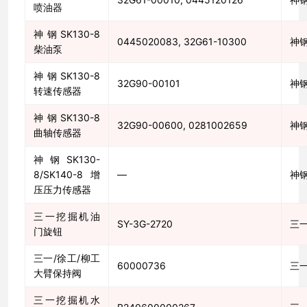
喷油器
神钢SK130-8
0445020083, 32G61-10300
神
柴油泵
神钢SK130-8
32G90-00101
神
转速传感器
神钢SK130-8
32G90-00600, 0281002659
神
曲轴传感器
神钢SK130-
8/SK140-8增
—
神
压压力传感器
三一挖掘机油
SY-3G-2720
三
门旋钮
三一/徐工/柳工
60000736
三
大臂保持阀
三一挖掘机水