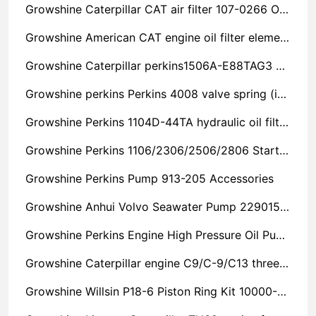
Growshine Caterpillar CAT air filter 107-0266 Original direct delivery to Guizhou
Growshine American CAT engine oil filter element 1R-0749 original straight hair Inner Mongolia
Growshine Caterpillar perkins1506A-E88TAG3 Accessories T434865 Catheter
Growshine perkins Perkins 4008 valve spring (inside) valve spring (inside) 740/106 specifications Price
Growshine Perkins 1104D-44TA hydraulic oil filter express delivery
Growshine Perkins 1106/2306/2506/2806 Starting Motor CH12807 Full Discount Surprise
Growshine Perkins Pump 913-205 Accessories
Growshine Anhui Volvo Seawater Pump 22901573 Original Original Parts
Growshine Perkins Engine High Pressure Oil Pump T432613 Agent Sales
Growshine Caterpillar engine C9/C-9/C13 three-cylinder/four-cylinder/six-cylinder machine parts
Growshine Willsin P18-6 Piston Ring Kit 10000-12726 Fan Belt 10000-06096 spare parts sales high quality