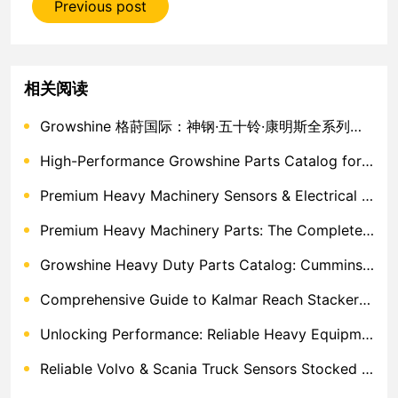
Previous post
相关阅读
Growshine 格莳国际：神钢·五十铃·康明斯全系列工程机械配件 2026年3月9日
High-Performance Growshine Parts Catalog for Cummins Engines
Premium Heavy Machinery Sensors & Electrical Components
Premium Heavy Machinery Parts: The Complete Replacement Guide
Growshine Heavy Duty Parts Catalog: Cummins, Komatsu & Dongfeng Solutions
Comprehensive Guide to Kalmar Reach Stacker Parts & Dana Spicer Sensors
Unlocking Performance: Reliable Heavy Equipment ECM & Wiring Harness Alternatives
Reliable Volvo & Scania Truck Sensors Stocked in China – Growshine International