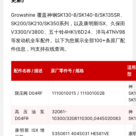
Growshine 覆盖神钢SK130-8/SK140-8/SK135SR、
SK200/SK210/SK350系列，以及康明斯ISX、久保田
V3300/V3800、五十铃4HK1/6D24、洋马4TNV98
等发动机全车配件。以下为您展示全部100+条原厂配
件信息，均支持在线查询。
适用
配件名称 / 描述
原厂零件号 / 规格
型
限压阀 D04RF
1110010015 / 1110010028
SK1
SK1
高压油泵
32G61-
D04FR
10300/32G6110300,0445020083
SK1
康明斯 ISX 增
5350611 4045031 HE561VE
康