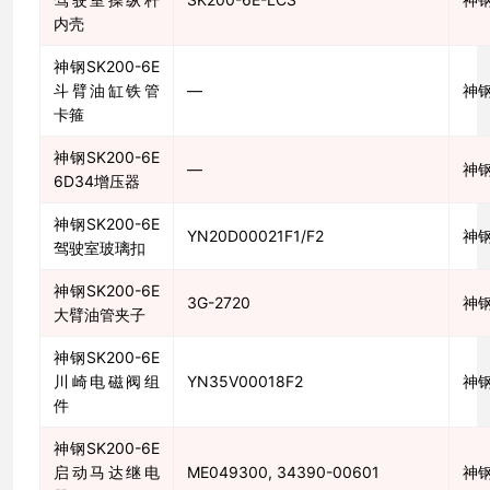
内壳
神钢SK200-6E
斗臂油缸铁管
—
神
卡箍
神钢SK200-6E
—
神
6D34增压器
神钢SK200-6E
YN20D00021F1/F2
神
驾驶室玻璃扣
神钢SK200-6E
3G-2720
神
大臂油管夹子
神钢SK200-6E
川崎电磁阀组
YN35V00018F2
神
件
神钢SK200-6E
启动马达继电
ME049300, 34390-00601
神