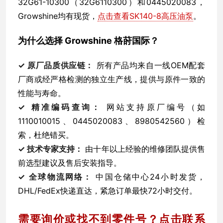
32G61-10300（32G6110300）和0445020083，
Growshine均有现货，
点击查看SK140-8高压油泵
。
为什么选择 Growshine 格莳国际？
✓ 原厂品质供应链：
所有产品均来自一线OEM配套
厂商或经严格检测的独立生产线，提供与原件一致的
性能与寿命。
✓ 精准编码查询：
网站支持原厂编号（如
1110010015、0445020083、8980542560）检
索，杜绝错买。
✓ 技术专家支持：
由十年以上经验的维修团队提供售
前选型建议及售后安装指导。
✓ 全球物流网络：
中国仓储中心24小时发货，
DHL/FedEx快递直达，紧急订单最快72小时交付。
需要询价或找不到零件号？点击联系