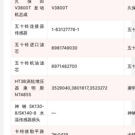
久保田
V3800T 发动
V3800T
久
机总成
五十铃连接器
1-83127778-1
五
传感器
五十铃进口滤
8981749030
五
芯
五十铃机油滤
8971482700
五
芯
HT3B涡轮增压
器康明斯
3529040,3801617,3523272
康
NTA855
神钢SK130-
8/SK140-8水
—
神
温传感器插头
卡特彼勒平路
2K-0419
卡