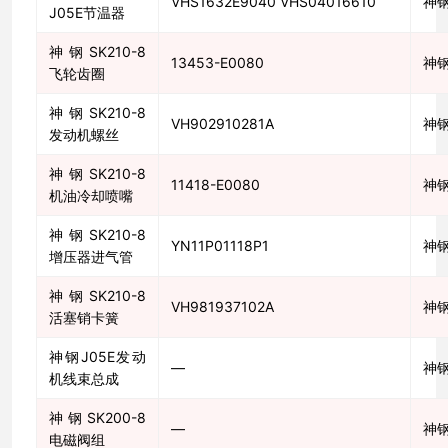
VHS1632E9040 VHS04016610
神
J05E节温器
神钢SK210-8
13453-E0080
神
飞轮齿圈
神钢SK210-8
VH902910281A
神
发动机螺丝
神钢SK210-8
11418-E0080
神
机油冷却喷嘴
神钢SK210-8
YN11P01118P1
神
增压器进气管
神钢SK210-8
VH981937102A
神
活塞销卡簧
神钢J05E发动
—
神
机线束总成
神钢SK200-8
—
神
电磁阀组