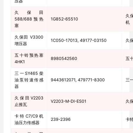
压器
久保田
久
588/688预热
1G852-65510
机
塞
久保田 V3300
1C050-17013, 49177-03150
久
增压器
五十铃预热塞
8980542560
五
4HK1
三一SY465柴
油泵转速传感
9443612071, 479771-8300
三
器
久保田V2203
V2203-M-DI-ES01
久
止推瓦
卡特C7/C9机
239-2396
卡
油压力传感器