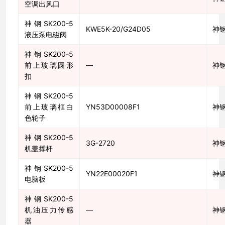
空调出风口
神钢SK200-5
KWE5K-20/G24D05
神
液压泵电磁阀
神钢SK200-5
前上玻璃圆形
—
神
扣
神钢SK200-5
前上玻璃框白
YN53D00008F1
神
色轮子
神钢SK200-5
3G-2720
神
机盖撑杆
神钢SK200-5
YN22E00020F1
神
电脑板
神钢SK200-5
机油压力传感
—
神
器