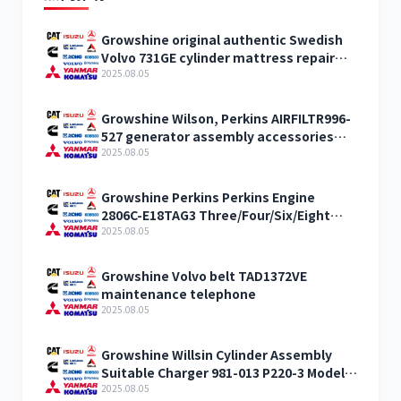
Growshine original authentic Swedish
Volvo 731GE cylinder mattress repair
bag gasket 20405900 cylinder pad
2025.08.05
Growshine Wilson, Perkins AIRFILTR996-
527 generator assembly accessories
agent
2025.08.05
Growshine Perkins Perkins Engine
2806C-E18TAG3 Three/Four/Six/Eight
Cylinder Accessories Agency Service
2025.08.05
Station
Growshine Volvo belt TAD1372VE
maintenance telephone
2025.08.05
Growshine Willsin Cylinder Assembly
Suitable Charger 981-013 P220-3 Model
Amazing Fold
2025.08.05