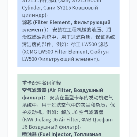
SY215 斗杆油缸 (Sany SY215 Boom
Cylinder, Сани SY215 Ковшовый
цилиндр)。
尼桑
依维柯
滤芯 (Filter Element, Фильтрующий
элемент)：
安装在工程机械的液压、润
滑或燃油系统中，用于过滤杂质，保证系统
清洁度的部件。例如：徐工 LW500 滤芯
(XCMG LW500 Filter Element, Сюйгун
LW500 Фильтрующий элемент)。
重卡配件名词解释
空气滤清器 (Air Filter, Воздушный
фильтр)：
安装在重型卡车的发动机进气
系统中，用于过滤空气中的灰尘和杂质，保
护发动机。例如：解放 J6 空气滤清器
(FAW Jiefang J6 Air Filter, ФАВ Цзефанг
J6 Воздушный фильтр)。
喷油器 (Fuel Injector, Топливная