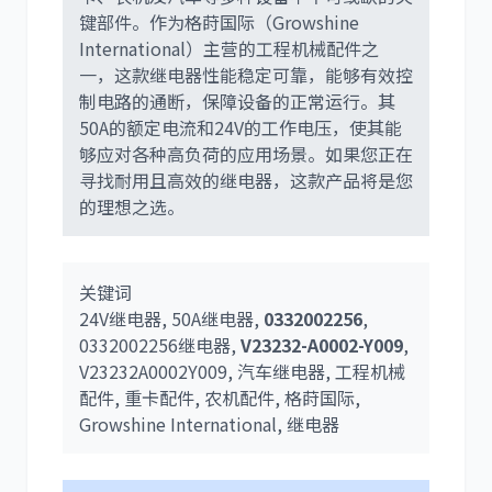
键部件。作为格莳国际（Growshine
International）主营的工程机械配件之
一，这款继电器性能稳定可靠，能够有效控
制电路的通断，保障设备的正常运行。其
卡尔玛
杰西博
50A的额定电流和24V的工作电压，使其能
够应对各种高负荷的应用场景。如果您正在
寻找耐用且高效的继电器，这款产品将是您
的理想之选。
大宇
丰田
关键词
24V继电器, 50A继电器,
0332002256
,
0332002256继电器,
V23232-A0002-Y009
,
V23232A0002Y009, 汽车继电器, 工程机械
配件, 重卡配件, 农机配件, 格莳国际,
Growshine International, 继电器
约翰迪尔
徐工