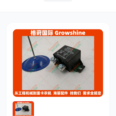
其他
小松
沃尔沃
康明斯
日立
久保田