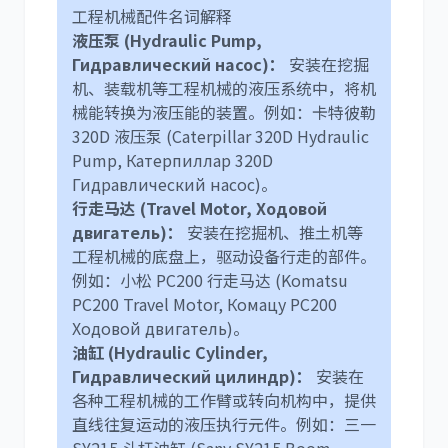
工程机械配件名词解释
液压泵 (Hydraulic Pump,
Гидравлический насос)：
安装在挖掘
利勃海尔
凯斯
机、装载机等工程机械的液压系统中，将机
械能转换为液压能的装置。例如：卡特彼勒
320D 液压泵 (Caterpillar 320D Hydraulic
Pump, Катерпиллар 320D
Гидравлический насос)。
行走马达 (Travel Motor, Ходовой
山猫
上柴
двигатель)：
安装在挖掘机、推土机等
工程机械的底盘上，驱动设备行走的部件。
例如：小松 PC200 行走马达 (Komatsu
PC200 Travel Motor, Комацу PC200
Ходовой двигатель)。
油缸 (Hydraulic Cylinder,
潍柴
川崎
Гидравлический цилиндр)：
安装在
各种工程机械的工作臂或转向机构中，提供
直线往复运动的液压执行元件。例如：三一