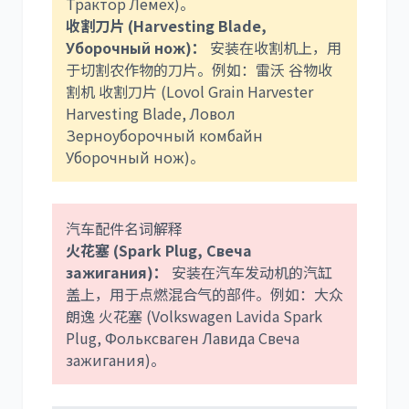
Трактор Лемех)。
收割刀片 (Harvesting Blade,
Уборочный нож)：
安装在收割机上，用
于切割农作物的刀片。例如：雷沃 谷物收
割机 收割刀片 (Lovol Grain Harvester
Harvesting Blade, Ловол
Зерноуборочный комбайн
Уборочный нож)。
汽车配件名词解释
火花塞 (Spark Plug, Свеча
зажигания)：
安装在汽车发动机的汽缸
盖上，用于点燃混合气的部件。例如：大众
朗逸 火花塞 (Volkswagen Lavida Spark
Plug, Фольксваген Лавида Свеча
зажигания)。