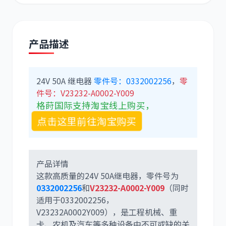
产品描述
道依茨
柳工
24V 50A 继电器
零件号：0332002256
，
零
件号：V23232-A0002-Y009
格莳国际支持淘宝线上购买，
点击这里前往淘宝购买
斗山
三一
产品详情
这款高质量的24V 50A继电器，零件号为
0332002256
和
V23232-A0002-Y009
（同时
适用于0332002256，
奔驰
加藤
V23232A0002Y009），是工程机械、重
卡、农机及汽车等多种设备中不可或缺的关