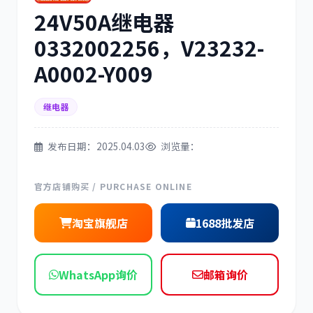
24V50A继电器
三菱
博世
0332002256，V23232-
A0002-Y009
继电器
洋马
住友
发布日期：2025.04.03
浏览量：
官方店铺购买 / PURCHASE ONLINE
神钢
日野
淘宝旗舰店
1688批发店
WhatsApp询价
邮箱询价
现代
帕金斯