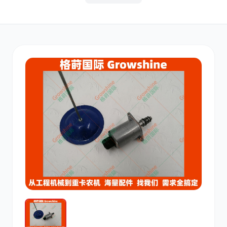
其他
小松
沃尔沃
康明斯
日立
久保田