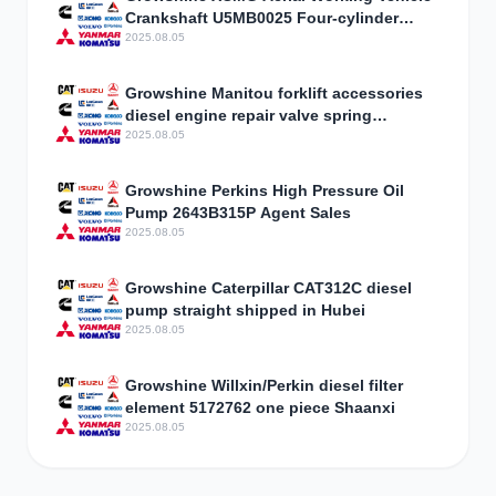
Crankshaft U5MB0025 Four-cylinder
Engine Accessories
2025.08.05
Growshine Manitou forklift accessories
diesel engine repair valve spring
198216700Manitou phone
2025.08.05
Growshine Perkins High Pressure Oil
Pump 2643B315P Agent Sales
2025.08.05
Growshine Caterpillar CAT312C diesel
pump straight shipped in Hubei
2025.08.05
Growshine Willxin/Perkin diesel filter
element 5172762 one piece Shaanxi
2025.08.05