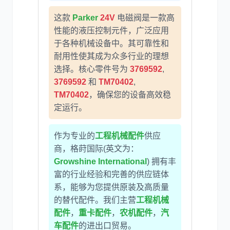
这款
Parker
24V
电磁阀是一款高
性能的液压控制元件，广泛应用
于各种机械设备中。其可靠性和
卡尔玛
杰西博
耐用性使其成为众多行业的理想
选择。核心零件号为
3769592
,
3769592
和
TM70402
,
TM70402
，确保您的设备高效稳
定运行。
大宇
丰田
作为专业的
工程机械配件
供应
商，格莳国际(英文为：
Growshine International
) 拥有丰
富的行业经验和完善的供应链体
系，能够为您提供原装及高质量
约翰迪尔
徐工
的替代配件。我们主营
工程机械
配件
，
重卡配件
，
农机配件
，
汽
车配件
的进出口贸易。