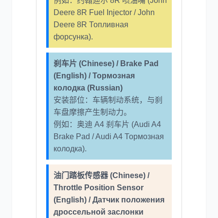
例如：约翰迪尔 8R 喷油嘴 (John
Deere 8R Fuel Injector / John
Deere 8R Топливная
форсунка).
刹车片 (Chinese) / Brake Pad
(English) / Тормозная
колодка (Russian)
安装部位：车辆制动系统，与刹
车盘摩擦产生制动力。
例如：奥迪 A4 刹车片 (Audi A4
Brake Pad / Audi A4 Тормозная
колодка).
油门踏板传感器 (Chinese) /
Throttle Position Sensor
(English) / Датчик положения
дроссельной заслонки