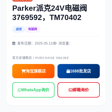
三菱
博世
Parker派克24V电磁阀
3769592，TM70402
派克
电磁阀
洋马
住友
发布日期：2025.05.11
浏览量：
官方店铺购买 / PURCHASE ONLINE
淘宝旗舰店
1688批发店
神钢
日野
WhatsApp询价
邮箱询价
现代
帕金斯