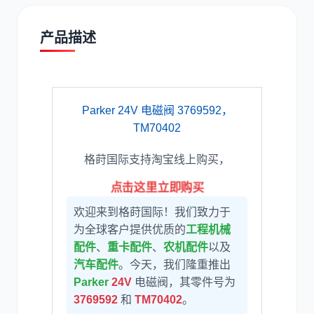
产品描述
道依茨
柳工
Parker 24V 电磁阀 3769592，
TM70402
格莳国际支持淘宝线上购买，
点击这里立即购买
斗山
三一
欢迎来到格莳国际！我们致力于
为全球客户提供优质的
工程机械
配件
、
重卡配件
、
农机配件
以及
汽车配件
。今天，我们隆重推出
Parker
24V
电磁阀，其零件号为
奔驰
加藤
3769592
和
TM70402
。