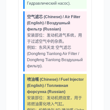
Гидравлический насос).
尼桑
依维柯
空气滤芯 (Chinese) / Air Filter
(English) / Воздушный
фильтр (Russian)
安装部位：发动机进气系统，用
于过滤空气中的杂质。
例如：东风天龙 空气滤芯
(Dongfeng Tianlong Air Filter /
Dongfeng Tianlong Воздушный
фильтр).
喷油嘴 (Chinese) / Fuel Injector
(English) / Топливная
форсунка (Russian)
安装部位：发动机燃烧室，用于
将燃油雾化喷入气缸。