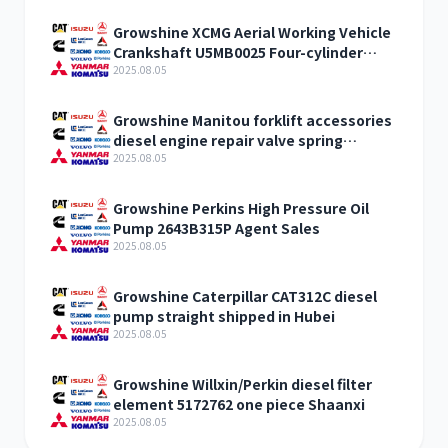
Growshine XCMG Aerial Working Vehicle
Crankshaft U5MB0025 Four-cylinder
Engine Accessories
2025.08.05
Growshine Manitou forklift accessories
diesel engine repair valve spring
198216700Manitou phone
2025.08.05
Growshine Perkins High Pressure Oil
Pump 2643B315P Agent Sales
2025.08.05
Growshine Caterpillar CAT312C diesel
pump straight shipped in Hubei
2025.08.05
Growshine Willxin/Perkin diesel filter
element 5172762 one piece Shaanxi
2025.08.05