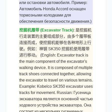
или остановки автомобиля. Пример:
Автомобиль Honda Accord оснащен
тормозными колодками для
обеспечения безопасности движения.)
挖掘机履带 (Excavator Track)
: 是挖掘机
行走装置的主要组成部分，由多个履带板
连接而成，使挖掘机能够在各种地形上行
驶。例如：神钢 SK350 挖掘机使用履带
进行移动。 (English: Excavator track is
the main component of the excavator's
walking device. It is composed of multiple
track shoes connected together, allowing
the excavator to travel on various terrains.
Example: Kobelco SK350 excavator uses
tracks for movement. Russian: Гусеница
экскаватора является основной частью
ходового устройства экскаватора. Она
состоит из нескольких гусеничных