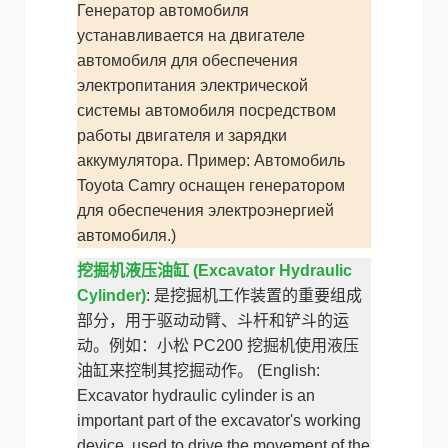
Генератор автомобиля
устанавливается на двигателе
автомобиля для обеспечения
электропитания электрической
системы автомобиля посредством
работы двигателя и зарядки
аккумулятора. Пример: Автомобиль
Toyota Camry оснащен генератором
для обеспечения электроэнергией
автомобиля.)
挖掘机液压油缸 (Excavator Hydraulic
Cylinder)
: 是挖掘机工作装置的重要组成
部分，用于驱动动臂、斗杆和铲斗的运
动。例如：小松 PC200 挖掘机使用液压
油缸来控制其挖掘动作。 (English:
Excavator hydraulic cylinder is an
important part of the excavator's working
device, used to drive the movement of the