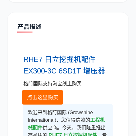
产品描述
道依茨
柳工
RHE7 日立挖掘机配件
EX300-3C 6SD1T 增压器
斗山
三一
格莳国际支持淘宝线上购买
点击这里购买
欢迎来到格莳国际 (Growshine
International)，您值得信赖的
工程机
奔驰
加藤
械配件
供应商。今天，我们隆重推出
高品质的
RHE7 日立挖掘机配件
，专