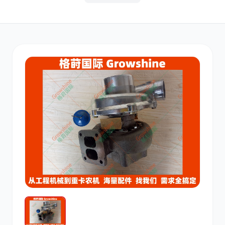
其他
小松
沃尔沃
康明斯
日立
久保田