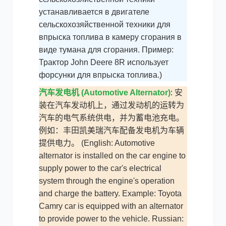
устанавливается в двигателе
сельскохозяйственной техники для
впрыска топлива в камеру сгорания в
виде тумана для сгорания. Пример:
Трактор John Deere 8R использует
форсунки для впрыска топлива.)
汽车发电机 (Automotive Alternator)
: 安
装在汽车发动机上，通过发动机的运转为
汽车的电气系统供电，并为蓄电池充电。
例如：丰田凯美瑞汽车配备发电机为车辆
提供电力。 (English: Automotive
alternator is installed on the car engine to
supply power to the car's electrical
system through the engine's operation
and charge the battery. Example: Toyota
Camry car is equipped with an alternator
to provide power to the vehicle. Russian: