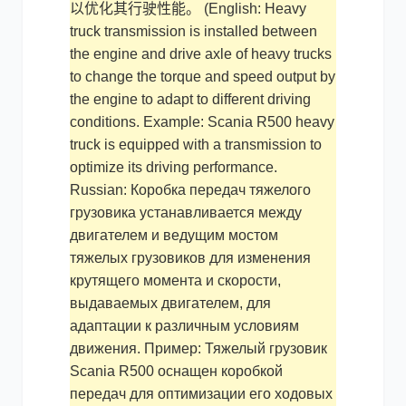
以优化其行驶性能。 (English: Heavy
truck transmission is installed between
the engine and drive axle of heavy trucks
to change the torque and speed output by
the engine to adapt to different driving
conditions. Example: Scania R500 heavy
truck is equipped with a transmission to
optimize its driving performance.
Russian: Коробка передач тяжелого
грузовика устанавливается между
двигателем и ведущим мостом
тяжелых грузовиков для изменения
крутящего момента и скорости,
выдаваемых двигателем, для
адаптации к различным условиям
движения. Пример: Тяжелый грузовик
Scania R500 оснащен коробкой
передач для оптимизации его ходовых