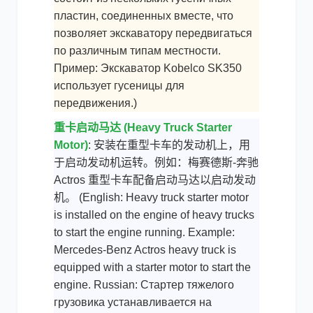
пластин, соединенных вместе, что
позволяет экскаватору передвигаться
по различным типам местности.
Пример: Экскаватор Kobelco SK350
использует гусеницы для
передвижения.)
重卡启动马达 (Heavy Truck Starter
Motor)
: 安装在重型卡车的发动机上，用
于启动发动机运转。例如：梅赛德斯-奔驰
Actros 重型卡车配备启动马达以启动发动
机。 (English: Heavy truck starter motor
is installed on the engine of heavy trucks
to start the engine running. Example:
Mercedes-Benz Actros heavy truck is
equipped with a starter motor to start the
engine. Russian: Стартер тяжелого
грузовика устанавливается на