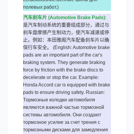
полевых работ.)
汽车刹车片 (Automotive Brake Pads)
:
是汽车制动系统的重要组成部分，通过与
刹车盘摩擦产生制动力，使汽车减速或停
止。例如：本田雅阁汽车配备刹车片以确
保行车安全。 (English: Automotive brake
pads are an important part of the car's
braking system. They generate braking
force by friction with the brake discs to
decelerate or stop the car. Example:
Honda Accord car is equipped with brake
pads to ensure driving safety. Russian:
Тормозные колодки автомобиля
являются важной частью тормозной
системы автомобиля. Они создают
тормозное усилие за счет трения с
тормозными дисками для замедления