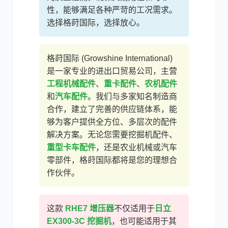
性，能够满足各种严苛的工况需求。
选择格莳国际，选择放心。
利勃海尔
凯斯
格莳国际 (Growshine International)
是一家专业的进出口贸易公司，主营
工程机械配件
、
重卡配件
、
农机配件
和
汽车配件
。我们与多家知名制造商
合作，建立了完善的供应链体系，能
山猫
上柴
够为客户提供全方位、多层次的配件
解决方案。无论您需要挖掘机配件、
重型卡车配件
，还是农业机械或汽车
零部件，格莳国际都将是您的理想合
作伙伴。
潍柴
川崎
这款
RHE7 增压器
不仅适用于
日立
EX300-3C 挖掘机
，也可能适用于其