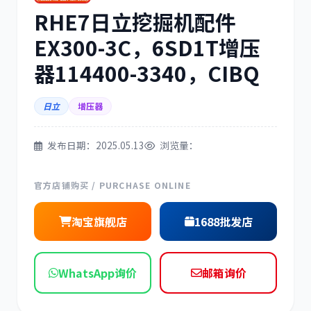
RHE7日立挖掘机配件
三菱
博世
EX300-3C，6SD1T增压
器114400-3340，CIBQ
日立
增压器
洋马
住友
发布日期：2025.05.13
浏览量：
官方店铺购买 / PURCHASE ONLINE
神钢
日野
淘宝旗舰店
1688批发店
WhatsApp询价
邮箱询价
现代
帕金斯