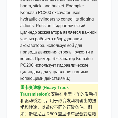
boom, stick, and bucket. Example:
Komatsu PC200 excavator uses
hydraulic cylinders to control its digging
actions. Russian: Гидравлический
цилиндр экскаватора является важной
частью рабочего оборудования
экскаватора, используемой для
привода движения стрелы, рукояти и
ковша. Пример: Экскаватор Komatsu
PC200 использует гидравлические
цилиндры для управления своими
копающими действиями.)
重卡变速箱 (Heavy Truck
Transmission)
: 安装在重型卡车的发动机
和驱动桥之间，用于改变发动机输出的扭
矩和转速，以适应不同的行驶条件。例
如：斯堪尼亚 R500 重型卡车配备变速箱