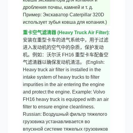
дробления почвы, камней и т. д.
Пример: Экскаватор Caterpillar 320D
использует зубья ковша для копания.)
重卡空气滤清器 (Heavy Truck Air Filter)
:
安装在重型卡车的进气系统中，用于过滤
进入发动机的空气中的杂质，保护发动
机。例如：沃尔沃 FH16 重型卡车配备空
气滤清器以确保发动机清洁。 (English:
Heavy truck air filter is installed in the
intake system of heavy trucks to filter
impurities in the air entering the engine
and protect the engine. Example: Volvo
FH16 heavy truck is equipped with an air
filter to ensure engine cleanliness.
Russian: Воздушный фильтр тяжелого
грузовика устанавливается во
впускной системе тяжелых грузовиков