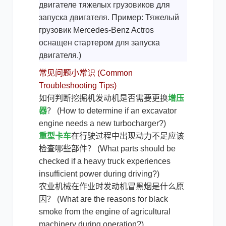
двигателе тяжелых грузовиков для
запуска двигателя. Пример: Тяжелый
грузовик Mercedes-Benz Actros
оснащен стартером для запуска
двигателя.)
常见问题小常识 (Common
Troubleshooting Tips)
如何判断挖掘机发动机是否需要更换
增压
器
？ (How to determine if an excavator
engine needs a new turbocharger?)
重型卡车
在行驶过程中出现动力不足应该
检查哪些部件？ (What parts should be
checked if a heavy truck experiences
insufficient power during driving?)
农业机械在作业时发动机冒黑烟是什么原
因？ (What are the reasons for black
smoke from the engine of agricultural
machinery during operation?)