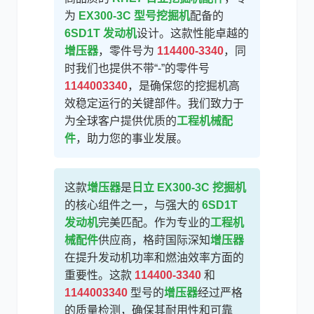
为
EX300-3C 型号挖掘机
配备的
6SD1T 发动机
设计。这款性能卓越的
增压器
，零件号为
114400-3340
，同
时我们也提供不带“-”的零件号
卡尔玛
杰西博
1144003340
，是确保您的挖掘机高
效稳定运行的关键部件。我们致力于
为全球客户提供优质的
工程机械配
件
，助力您的事业发展。
大宇
丰田
这款
增压器
是
日立 EX300-3C 挖掘机
的核心组件之一，与强大的
6SD1T
发动机
完美匹配。作为专业的
工程机
械配件
供应商，格莳国际深知
增压器
在提升发动机功率和燃油效率方面的
约翰迪尔
徐工
重要性。这款
114400-3340
和
1144003340
型号的
增压器
经过严格
的质量检测，确保其耐用性和可靠