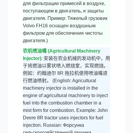
для фильтрации примесей в воздухе,
поступающем в двигатель, и защиты
двигателя. Пример: Тяжелый грузовик
Volvo FH16 оснащен воздушным
фильтром для обеспечения чистоты
двигателя.)
农机喷油嘴 (Agricultural Machinery
Injector)
: 安装在农业机械的发动机中，用
于将燃油以雾状喷入燃烧室，实现燃烧。
例如：约翰迪尔 8R 拖拉机使用喷油嘴进
行燃油喷射。 (English: Agricultural
machinery injector is installed in the
engine of agricultural machinery to inject
fuel into the combustion chamber in a
mist form for combustion. Example: John
Deere 8R tractor uses injectors for fuel
injection. Russian: Форсунка
сельскохозяйственной техники