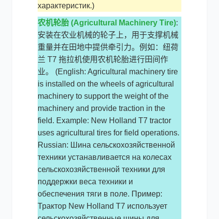
характеристик.)
农机轮胎 (Agricultural Machinery Tire)
:
安装在农业机械的轮子上，用于支撑机械
重量并在田地中提供牵引力。例如：纽荷
兰 T7 拖拉机使用农机轮胎进行田间作
业。 (English: Agricultural machinery tire
is installed on the wheels of agricultural
machinery to support the weight of the
machinery and provide traction in the
field. Example: New Holland T7 tractor
uses agricultural tires for field operations.
Russian: Шина сельскохозяйственной
техники устанавливается на колесах
сельскохозяйственной техники для
поддержки веса техники и
обеспечения тяги в поле. Пример:
Трактор New Holland T7 использует
сельскохозяйственные шины для