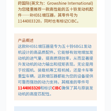
莳国际(英文为：Growshine International)
为您隆重推荐一款高性能的五十铃发动机配
件——RHE61增压器，其零件号为
1144003320，同时也有标记CIBC。
卡尔玛
杰西博
产品概述
这款RHE61增压器是专为五十铃6BG1发动
机设计的高品质配件。它能够有效地增加发
动机的进气量，提高燃烧效率，从而显著提
大宇
丰田
升发动机的动力输出和扭矩表现。无论是用
于挖掘机、装载机等工程机械，还是卡车等
重型车辆，这款增压器都能为您的设备提供
可靠而强劲的动力支持。其精准的零件号
1144003320
和标识
CIBC
确保了其与原装发
动机的高度匹配性。
约翰迪尔
徐工