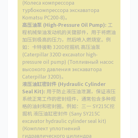
(Колеса компрессора
турбокомпрессора экскаватора
Komatsu PC200-8)。
高压油泵 (High-Pressure Oil Pump):
工
程机械柴油发动机的关键部件，用于将燃油
加压到极高的压力，然后喷入燃烧室。例
如：卡特彼勒 320D挖掘机 高压油泵
(Caterpillar 320D excavator high-
pressure oil pump) (Топливный насос
высокого давления экскаватора
Caterpillar 320D)。
液压油缸密封件 (Hydraulic Cylinder
Seal Kit):
用于防止液压油泄漏，保证液压
系统正常工作的密封组件，通常包含多种规
格的油封和密封圈。例如：三一 SY215C挖
掘机 液压油缸密封件 (Sany SY215C
excavator hydraulic cylinder seal kit)
(Комплект уплотнений
гидравлического цилиндра