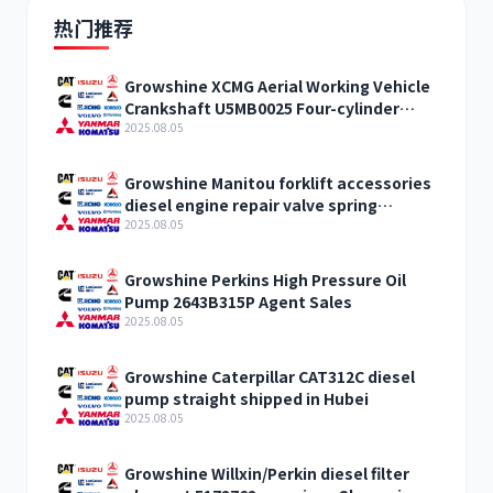
热门推荐
Growshine XCMG Aerial Working Vehicle
Crankshaft U5MB0025 Four-cylinder
Engine Accessories
2025.08.05
Growshine Manitou forklift accessories
diesel engine repair valve spring
198216700Manitou phone
2025.08.05
Growshine Perkins High Pressure Oil
Pump 2643B315P Agent Sales
2025.08.05
Growshine Caterpillar CAT312C diesel
pump straight shipped in Hubei
2025.08.05
Growshine Willxin/Perkin diesel filter