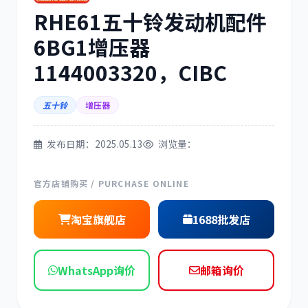
RHE61五十铃发动机配件
三菱
博世
6BG1增压器
1144003320，CIBC
五十铃
增压器
洋马
住友
发布日期：2025.05.13
浏览量：
官方店铺购买 / PURCHASE ONLINE
神钢
日野
淘宝旗舰店
1688批发店
WhatsApp询价
邮箱询价
现代
帕金斯