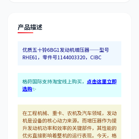
产品描述
道依茨
柳工
优质五十铃6BG1发动机增压器——型号
RHE61，零件号1144003320，CIBC
格莳国际支持淘宝线上购买，
点击这里立即
斗山
三一
选购
✨
在工程机械、重卡、农机及汽车领域，发动
机是设备的核心动力来源。而增压器作为提
升发动机功率和效率的关键部件，其性能的
奔驰
加藤
优劣直接影响着整机的运行表现。今天，格