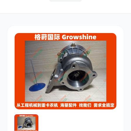
其他
小松
沃尔沃
康明斯
日立
久保田