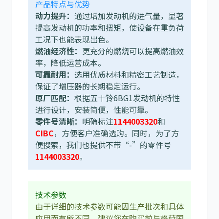
产品特点与优势
动力提升：
通过增加发动机的进气量，显著
提高发动机的功率和扭矩，使设备在重负荷
利勃海尔
凯斯
工况下也能表现出色。
燃油经济性：
更充分的燃烧可以提高燃油效
率，降低运营成本。
可靠耐用：
选用优质材料和精密工艺制造，
保证了增压器的长期稳定运行。
原厂匹配：
根据五十铃6BG1发动机的特性
山猫
上柴
进行设计，安装简便，性能可靠。
零件号清晰：
明确标注
1144003320
和
CIBC
，方便客户准确选购。同时，为了方
便搜索，我们也提供不带“-”的零件号
1144003320
。
潍柴
川崎
技术参数
由于详细的技术参数可能因生产批次和具体
应用而有所不同，建议您在购买前与格莳国