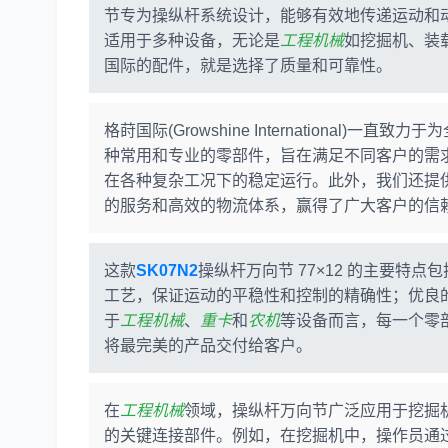
节专为操纵杆系统设计，能够有效地传递运动和动
适用于多种设备，无论是
工程机械
如挖掘机、装
国际的配件，就是选择了质量和可靠性。
格莳国际(Growshine International)
种常用和专业的零部件，旨在满足不同客户的需
在各种复杂工况下的稳定运行。此外，我们还提
的服务和高效的物流体系，赢得了广大客户的信
这款
SK07N2
操纵杆万向节 77×12 的主要
工艺，保证运动的平稳性和控制的精确性；优良
于
工程机械
、
重卡
和
农机
等设备而言，每一个零
将最完美的产品交付给客户。
在
工程机械
领域，操纵杆万向节广泛应用于挖掘
的关键连接部件。例如，在挖掘机中，操作员通