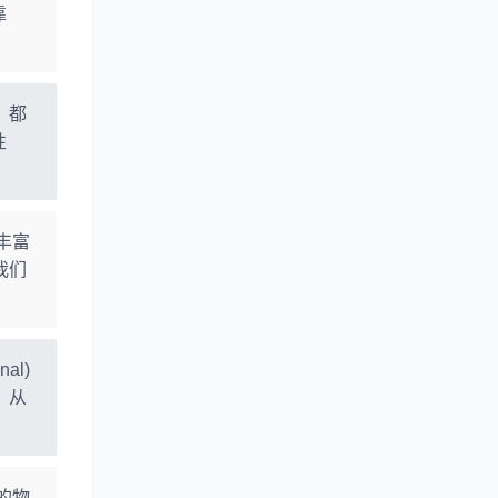
靠
，都
性
有丰富
我们
al)
，从
靠的物