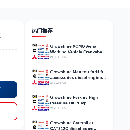
日野
现代
帕金斯
热门推荐
2
Growshine XCMG Aerial
Working Vehicle Crankshaft
加藤
卡尔玛
杰西博
U5MB0025 Four-cylinder
2025.08.05
Engine Accessories
Growshine Manitou forklift
accessories diesel engine
repair valve spring
2025.08.05
198216700Manitou phone
店
凯斯
山猫
上柴
Growshine Perkins High
Pressure Oil Pump
2643B315P Agent Sales
2025.08.05
Growshine Caterpillar
CAT312C diesel pump