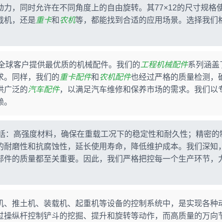
力，同时允许在不同角度上的自由旋转。其77×12的尺寸规格
载机，还是
重卡
和
农机
等，都能找到合适的应用场景。选择我们
一直致力于为全球客户提供最优质的机械配件。我们的
工程机械配件
系列涵盖
求。同样，我们的
重卡配件
和
农机配件
也经过严格的质量检测，
供广泛的
汽车配件
，以满足汽车维修和保养市场的需求。我们以
赖。
特点包括：高强度材料，确保在重载工况下的稳定性和耐久性；精密的
的耐磨性和抗腐蚀性，延长使用寿命，降低维护成本。我们深知
部件的质量都至关重要。因此，我们严格把控每一个生产环节，
机、推土机、装载机、起重机等设备的控制系统中，是实现各种
过操纵杆控制铲斗的挖掘、提升和旋转等动作，而高质量的万向