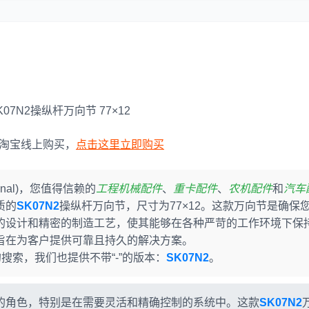
依维柯
07N2操纵杆万向节 77×12
淘宝线上购买，
点击这里立即购买
ional)，您值得信赖的
工程机械配件
、
重卡配件
、
农机配件
和
汽车
质的
SK07N2
操纵杆万向节，尺寸为77×12。这款万向节是确保
的设计和精密的制造工艺，使其能够在各种严苛的工作环境下保
旨在为客户提供可靠且持久的解决方案。
搜索，我们也提供不带“-”的版本：
SK07N2
。
的角色，特别是在需要灵活和精确控制的系统中。这款
SK07N2