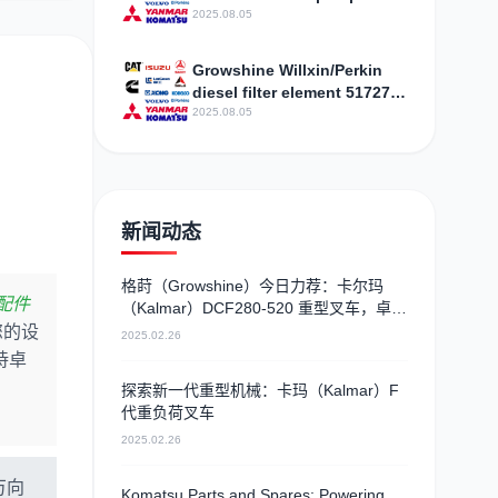
straight shipped in Hubei
2025.08.05
Growshine Willxin/Perkin
diesel filter element 5172762
one piece Shaanxi
2025.08.05
新闻动态
格莳（Growshine）今日力荐：卡尔玛
配件
（Kalmar）DCF280-520 重型叉车，卓越
性能引领行业新高度
您的设
2025.02.26
持卓
探索新一代重型机械：卡玛（Kalmar）F
代重负荷叉车
2025.02.26
万向
Komatsu Parts and Spares: Powering