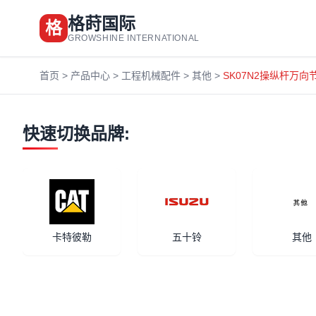
格莳国际
格
GROWSHINE INTERNATIONAL
首页
>
产品中心
>
工程机械配件
>
其他
>
SK07N2操纵杆万向节
快速切换品牌:
卡特彼勒
五十铃
其他