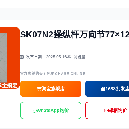
住友
神钢
SK07N2操纵杆万向节77×1
三一
奔驰
发布日期：2025.05.16
浏览量：
官方店铺购买 / PURCHASE ONLINE
淘宝旗舰店
1688批发
尔
徐工
利勃海尔
WhatsApp询价
邮箱询价