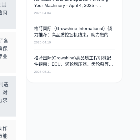
使其
Your Machinery - April 4, 2025 -
Camshaft
格莳
2025.04.04
格莳国际（Growshine International）倾
力推荐：高品质挖掘机线束，助力您的设
了各
备高效运行 - 2025年4月10日
2025.04.10
确保
专业
格莳国际(Growshine)高品质工程机械配
件钜惠：ECU、涡轮增压器、齿轮泵等任
您挑选！ - 2025年05月31日
2025.05.31
制造
，对
力求
动作
节能