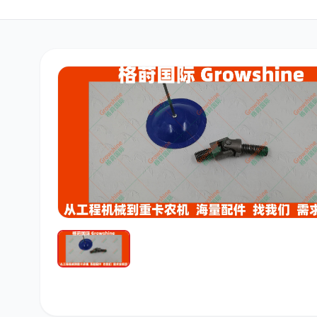
三菱
博世
洋马
道依茨
柳工
斗山
大宇
丰田
约翰迪