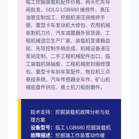
临工挖掘装载机配件价格、两头忙先导
阀批发、SDLG LGB680 维修件、高压
油管定制加工、挖掘机液压阀维修手
册、重型卡车发动机大修包、农用机械
收割机刀片、汽车减震器外贸货源、工
程机械滤芯生产厂家、装载机变速箱齿
轮、先导控制手柄总成、机械设备液压
泵站定制、二手工程机械配件出口、临
工装载机销轴套、工程机械密封圈修理
包、重型卡车刹车泵配件、拖拉机三点
悬挂系统、汽车传感器全车件、矿山机
械底盘件供应、推土机刀板耐磨件。
技术支持：挖掘装载机故障分析与处
理方案
设备型号：
临工 LGB680 挖掘装载机
故障描述：
挖掘端工作装置动作缓