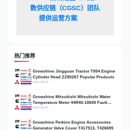
数供应链（CGSC）团队
提供运营方案
热门推荐
Growshine Jingguan Tractor T954 Engine
Cylinder Head ZZ80267 Popular Products
2025.08.05
Growshine Mitsubishi Mitsubishi Water
Temperature Meter 44R40-10600 Fault
Diagnosis
2025.08.05
Growshine Perkins Engine Accessories
Generator Valve Cover T417513, T426695