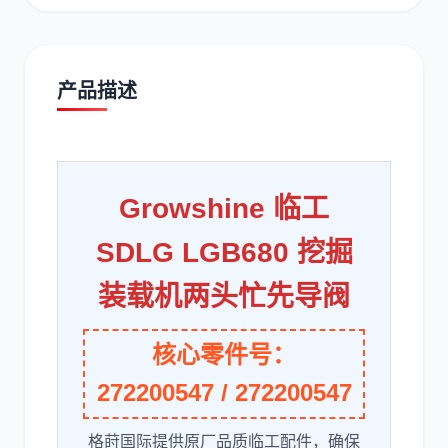
产品描述
道依茨
柳工
Growshine 临工
SDLG LGB680 挖掘
斗山
三一
装载机两头忙先导阀
核心零件号：
272200547 / 272200547
奔驰
加藤
格莳国际提供原厂品质临工配件，确保