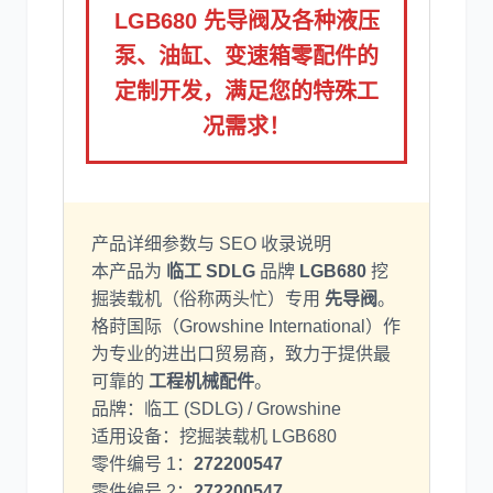
LGB680 先导阀及各种液压
泵、油缸、变速箱零配件的
利勃海尔
凯斯
定制开发，满足您的特殊工
况需求！
山猫
上柴
产品详细参数与 SEO 收录说明
本产品为
临工 SDLG
品牌
LGB680
挖
掘装载机（俗称两头忙）专用
先导阀
。
格莳国际（Growshine International）作
为专业的进出口贸易商，致力于提供最
可靠的
工程机械配件
。
潍柴
川崎
品牌：临工 (SDLG) / Growshine
适用设备：挖掘装载机 LGB680
零件编号 1：
272200547
零件编号 2：
272200547