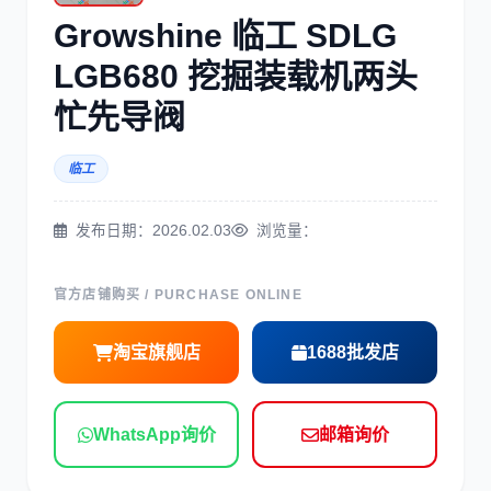
三菱
博世
Growshine 临工 SDLG
LGB680 挖掘装载机两头
忙先导阀
临工
洋马
住友
发布日期：2026.02.03
浏览量：
官方店铺购买 / PURCHASE ONLINE
神钢
日野
淘宝旗舰店
1688批发店
WhatsApp询价
邮箱询价
现代
帕金斯