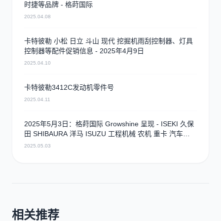
时捷等品牌 - 格莳国际
2025.04.08
卡特彼勒 小松 日立 斗山 现代 挖掘机雨刮控制器、灯具
控制器等配件促销信息 - 2025年4月9日
2025.04.10
卡特彼勒3412C发动机零件号
2025.04.11
2025年5月3日：格莳国际 Growshine 呈现 - ISEKI 久保
田 SHIBAURA 洋马 ISUZU 工程机械 农机 重卡 汽车
RHF3 涡轮增压器及配件 海量现货供应
2025.05.03
相关推荐