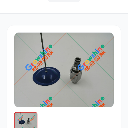
其他
小松
沃尔沃
康明斯
日立
久保田