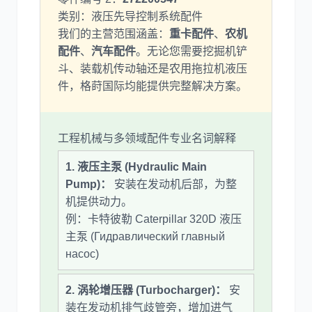
类别：液压先导控制系统配件
我们的主营范围涵盖：
尼桑
重卡配件
、
依维柯
农机
配件
、
汽车配件
。无论您需要挖掘机铲
斗、装载机传动轴还是农用拖拉机液压
件，格莳国际均能提供完整解决方案。
工程机械与多领域配件专业名词解释
1. 液压主泵 (Hydraulic Main
Pump)：
安装在发动机后部，为整
机提供动力。
例：卡特彼勒 Caterpillar 320D 液压
主泵 (Гидравлический главный
насос)
2. 涡轮增压器 (Turbocharger)：
安
装在发动机排气歧管旁，增加进气