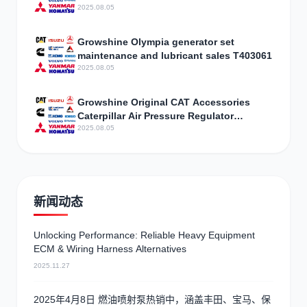
2025.08.05
Growshine Olympia generator set
maintenance and lubricant sales T403061
2025.08.05
Growshine Original CAT Accessories
Caterpillar Air Pressure Regulator
Assembly 3301843 Parameter
2025.08.05
Configuration
新闻动态
Unlocking Performance: Reliable Heavy Equipment
ECM & Wiring Harness Alternatives
2025.11.27
2025年4月8日 燃油喷射泵热销中，涵盖丰田、宝马、保