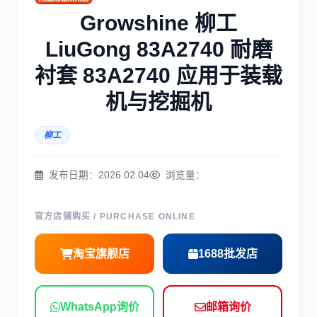
三菱
博世
Growshine 柳工
LiuGong 83A2740 耐磨
衬套 83A2740 应用于装载
机与挖掘机
洋马
住友
柳工
发布日期：2026.02.04
浏览量：
神钢
日野
官方店铺购买 / PURCHASE ONLINE
淘宝旗舰店
1688批发店
WhatsApp询价
邮箱询价
现代
帕金斯