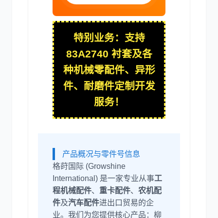
特别业务：支持
利勃海尔
凯斯
83A2740 衬套及各
种机械零配件、异形
件、耐磨件定制开发
服务！
山猫
上柴
产品概况与零件号信息
格莳国际 (Growshine
潍柴
川崎
International) 是一家专业从事
工
程机械配件
、
重卡配件
、
农机配
件
及
汽车配件
进出口贸易的企
业。我们为您提供核心产品：柳