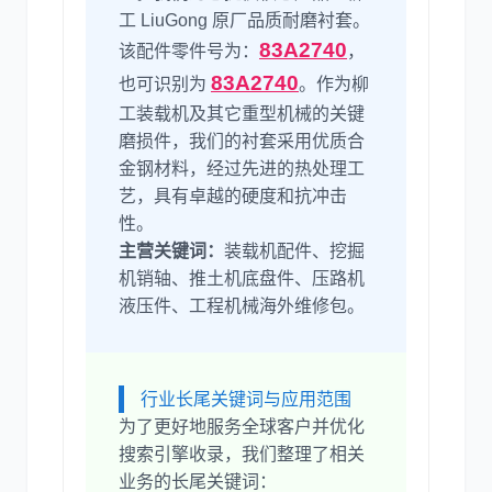
工 LiuGong 原厂品质耐磨衬套。
83A2740
该配件零件号为：
，
尼桑
依维柯
83A2740
也可识别为
。作为柳
工装载机及其它重型机械的关键
磨损件，我们的衬套采用优质合
金钢材料，经过先进的热处理工
艺，具有卓越的硬度和抗冲击
性。
主营关键词：
装载机配件、挖掘
机销轴、推土机底盘件、压路机
液压件、工程机械海外维修包。
行业长尾关键词与应用范围
为了更好地服务全球客户并优化
搜索引擎收录，我们整理了相关
业务的长尾关键词：