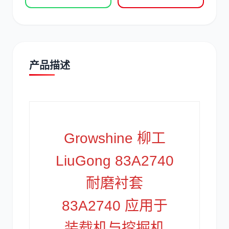
产品描述
道依茨
柳工
Growshine 柳工
斗山
三一
LiuGong 83A2740
耐磨衬套
83A2740 应用于
奔驰
加藤
装载机与挖掘机