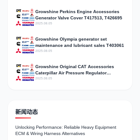
Growshine Perkins Engine Accessories
Generator Valve Cover T417513, T426695
2025.08.05
Growshine Olympia generator set
maintenance and lubricant sales T403061
2025.08.05
Growshine Original CAT Accessories
Caterpillar Air Pressure Regulator
Assembly 3301843 Parameter
2025.08.05
Configuration
新闻动态
Unlocking Performance: Reliable Heavy Equipment
ECM & Wiring Harness Alternatives