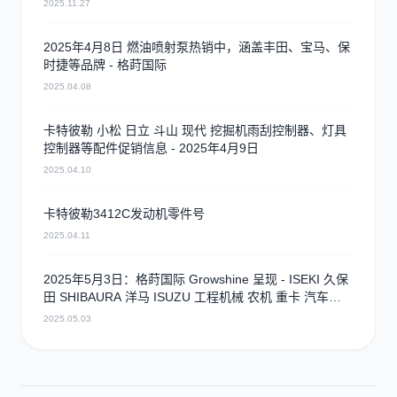
2025.11.27
2025年4月8日 燃油喷射泵热销中，涵盖丰田、宝马、保
时捷等品牌 - 格莳国际
2025.04.08
卡特彼勒 小松 日立 斗山 现代 挖掘机雨刮控制器、灯具
控制器等配件促销信息 - 2025年4月9日
2025.04.10
卡特彼勒3412C发动机零件号
2025.04.11
2025年5月3日：格莳国际 Growshine 呈现 - ISEKI 久保
田 SHIBAURA 洋马 ISUZU 工程机械 农机 重卡 汽车
RHF3 涡轮增压器及配件 海量现货供应
2025.05.03