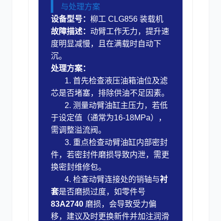
与处理方案
设备型号：
柳工 CLG856 装载机
故障描述：
动臂工作无力，提升速
度明显减慢，且在满载时自动下
沉。
处理方案：
1. 首先检查液压油箱油位及滤
芯是否堵塞，排除供油不足因素。
2. 测量动臂油缸主压力，若低
于设定值（通常为16-18MPa），
需调整溢流阀。
3. 重点检查动臂油缸内部密封
件，若密封件磨损导致内泄，需更
换密封维修包。
4. 检查动臂连接处的销轴与
衬
套
是否磨损过度，如零件号
83A2740
磨损，会导致受力偏
移，建议及时更换新件并加注润滑