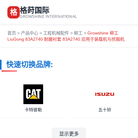
格莳国际
格
GROWSHINE INTERNATIONAL
首页
>
产品中心
>
工程机械配件
>
柳工
>
Growshine 柳工
LiuGong 83A2740 耐磨衬套 83A2740 应用于装载机与挖掘机
快速切换品牌:
卡特彼勒
五十铃
显示更多