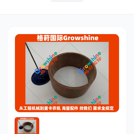
其他
小松
沃尔沃
康明斯
日立
久保田