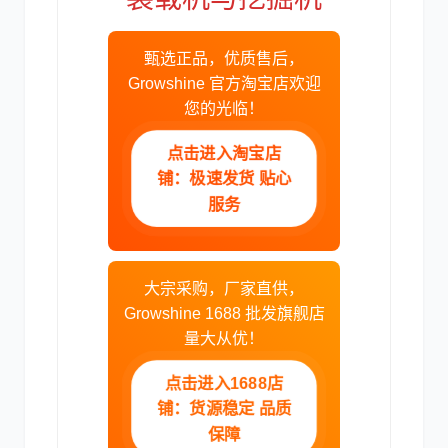
甄选正品，优质售后，
Growshine 官方淘宝店欢迎
卡尔玛
杰西博
您的光临！
点击进入淘宝店
铺：极速发货 贴心
服务
大宇
丰田
大宗采购，厂家直供，
Growshine 1688 批发旗舰店
量大从优！
点击进入1688店
约翰迪尔
徐工
铺：货源稳定 品质
保障