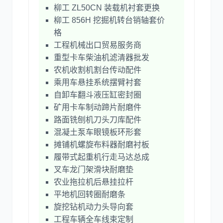
柳工 ZL50CN 装载机衬套更换
柳工 856H 挖掘机转台销轴套价
格
工程机械出口贸易服务商
重型卡车柴油机滤清器批发
农机收割机割台传动配件
乘用车悬挂系统摆臂衬套
自卸车翻斗液压缸密封圈
矿用卡车制动蹄片耐磨件
路面铣刨机刀头刀库配件
混凝土泵车眼镜板环形套
摊铺机螺旋布料器耐磨衬板
履带式起重机行走马达总成
叉车龙门架滑块耐磨垫
农业拖拉机后悬挂拉杆
平地机回转圈耐磨条
旋挖钻机动力头导向套
工程车辆全车线束定制